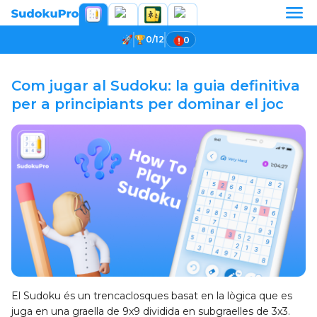
0/12
0
Com jugar al Sudoku: la guia definitiva
per a principiants per dominar el joc
El Sudoku és un trencaclosques basat en la lògica que es
juga en una graella de 9x9 dividida en subgraelles de 3x3.