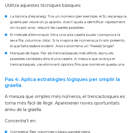
Utilitza aquestes tècniques bàsiques:
La tècnica d’escaneig
. Tria un número (per exemple, el 5) i escaneja la
graella per veure on ja apareix. Això t’ajuda a identificar ràpidament
on no pot anar, reduint les caselles possibles.
El mètode d’eliminació
. Mira una sola casella buida i comprova la
seva fila, columna i bloc. Si la majoria de números ja hi són presents,
el que falta esdevé evident. Això s’anomena un "Naked Single".
Marques de llapis
. Per als trencaclosques més difícils, escriu els
possibles candidats dins d’una casella. A mesura que avança el
trencaclosques, vas eliminant opcions fins que només en queda una.
Pas 4: Aplica estratègies lògiques per omplir la
graella
A mesura que omples més números, el trencaclosques es
torna més fàcil de llegir. Apareixeran noves oportunitats
arreu de la graella.
Concentra’t en:
Completar files, columnes o blocs gairebé plens