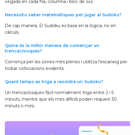
vegada en cada fila, columna i bloc de 3x3.
Necessito saber matemàtiques per jugar al Sudoku?
De cap manera. El Sudoku es basa en la lògica, no en
càlculs.
Quina és la millor manera de començar un
trencaclosques?
Comença per les zones més plenes i utilitza l’escaneig per
trobar col·locacions evidents.
Quant temps es triga a resoldre un Sudoku?
Un trencaclosques fàcil normalment triga entre 2 i 5
minuts, mentre que els més difícils poden requerir 30
minuts o més.