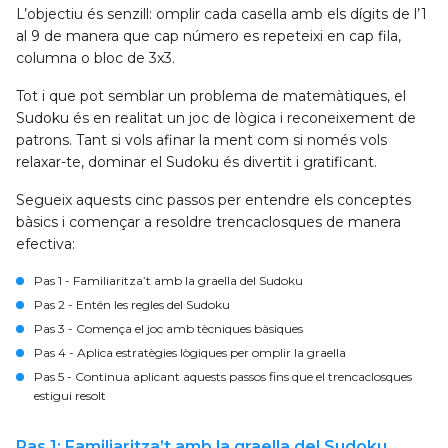
L’objectiu és senzill: omplir cada casella amb els dígits de l’1
al 9 de manera que cap número es repeteixi en cap fila,
columna o bloc de 3x3.
Tot i que pot semblar un problema de matemàtiques, el
Sudoku és en realitat un joc de lògica i reconeixement de
patrons. Tant si vols afinar la ment com si només vols
relaxar-te, dominar el Sudoku és divertit i gratificant.
Segueix aquests cinc passos per entendre els conceptes
bàsics i començar a resoldre trencaclosques de manera
efectiva:
Pas 1
- Familiaritza’t amb la graella del Sudoku
Pas 2
- Entén les regles del Sudoku
Pas 3
- Comença el joc amb tècniques bàsiques
Pas 4
- Aplica estratègies lògiques per omplir la graella
Pas 5
- Continua aplicant aquests passos fins que el trencaclosques
estigui resolt
Pas 1: Familiaritza’t amb la graella del Sudoku