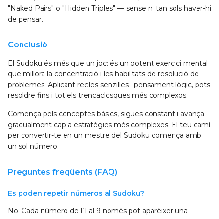
"Naked Pairs" o "Hidden Triples" — sense ni tan sols haver-hi
de pensar.
Conclusió
El Sudoku és més que un joc: és un potent exercici mental
que millora la concentració i les habilitats de resolució de
problemes. Aplicant regles senzilles i pensament lògic, pots
resoldre fins i tot els trencaclosques més complexos.
Comença pels conceptes bàsics, sigues constant i avança
gradualment cap a estratègies més complexes. El teu camí
per convertir-te en un mestre del Sudoku comença amb
un sol número.
Preguntes freqüents (FAQ)
Es poden repetir números al Sudoku?
No. Cada número de l’1 al 9 només pot aparèixer una