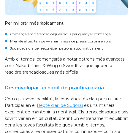
Per millorar més ràpidament:
Comença amb trencaclosques fàcils per guanyar confiança
Pren-te el teu temps — anar massa de pressa porta a errors
Juga cada dia per reconèixer patrons automàticament
Amb el temps, començaràs a notar patrons més avançats
com Naked Pairs, X-Wing o Swordfish, que ajuden a
resoldre trencaclosques més difícils.
Desenvolupar un hàbit de pràctica diària
Com qualsevol habilitat, la constància és clau per millorar.
Participar en el
Repte diari de Sudoku
és una manera
excel·lent de mantenir la ment àgil. Els trencaclosques diaris
sovint varien en dificultat, oferint un entrenament equilibrat
per a les teves facultats lògiques. Amb el temps,
començaràs a reconèixer patrons complexos — com ara