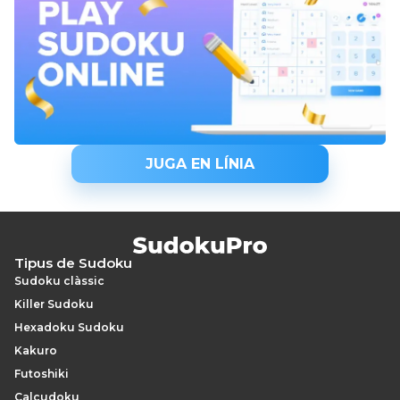
JUGA EN LÍNIA
Tipus de Sudoku
Sudoku clàssic
Killer Sudoku
Hexadoku Sudoku
Kakuro
Futoshiki
Calcudoku