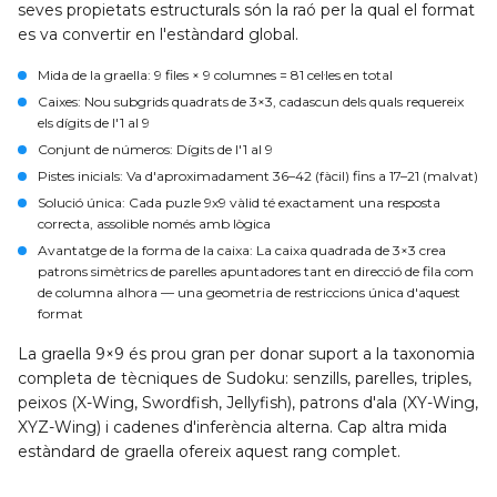
seves propietats estructurals són la raó per la qual el format
es va convertir en l'estàndard global.
Mida de la graella:
9 files × 9 columnes = 81 cel·les en total
Caixes:
Nou subgrids quadrats de 3×3, cadascun dels quals requereix
els dígits de l'1 al 9
Conjunt de números:
Dígits de l'1 al 9
Pistes inicials:
Va d'aproximadament 36–42 (fàcil) fins a 17–21 (malvat)
Solució única:
Cada puzle 9x9 vàlid té exactament una resposta
correcta, assolible només amb lògica
Avantatge de la forma de la caixa:
La caixa quadrada de 3×3 crea
patrons simètrics de parelles apuntadores tant en direcció de fila com
de columna alhora — una geometria de restriccions única d'aquest
format
La graella 9×9 és prou gran per donar suport a la taxonomia
completa de tècniques de Sudoku: senzills, parelles, triples,
peixos (X-Wing, Swordfish, Jellyfish), patrons d'ala (XY-Wing,
XYZ-Wing) i cadenes d'inferència alterna. Cap altra mida
estàndard de graella ofereix aquest rang complet.