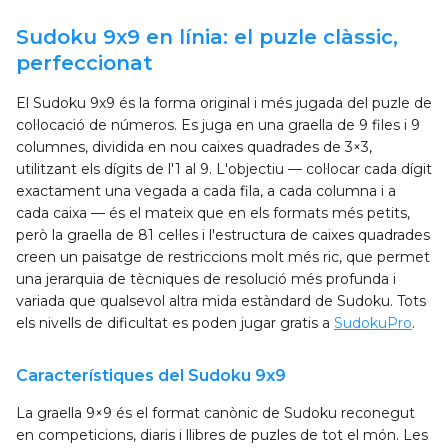
Sudoku 9x9 en línia: el puzle clàssic,
perfeccionat
El Sudoku 9x9 és la forma original i més jugada del puzle de
col·locació de números. Es juga en una graella de 9 files i 9
columnes, dividida en nou caixes quadrades de 3×3,
utilitzant els dígits de l'1 al 9. L'objectiu — col·locar cada dígit
exactament una vegada a cada fila, a cada columna i a
cada caixa — és el mateix que en els formats més petits,
però la graella de 81 cel·les i l'estructura de caixes quadrades
creen un paisatge de restriccions molt més ric, que permet
una jerarquia de tècniques de resolució més profunda i
variada que qualsevol altra mida estàndard de Sudoku. Tots
els nivells de dificultat es poden jugar gratis a
SudokuPro
.
Característiques del Sudoku 9x9
La graella 9×9 és el format canònic de Sudoku reconegut
en competicions, diaris i llibres de puzles de tot el món. Les