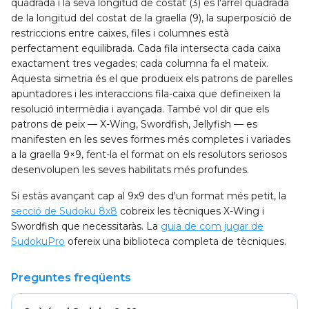
quadrada i la seva longitud de costat (3) és l'arrel quadrada
de la longitud del costat de la graella (9), la superposició de
restriccions entre caixes, files i columnes està
perfectament equilibrada. Cada fila intersecta cada caixa
exactament tres vegades; cada columna fa el mateix.
Aquesta simetria és el que produeix els patrons de parelles
apuntadores i les interaccions fila-caixa que defineixen la
resolució intermèdia i avançada. També vol dir que els
patrons de peix — X-Wing, Swordfish, Jellyfish — es
manifesten en les seves formes més completes i variades
a la graella 9×9, fent-la el format on els resolutors seriosos
desenvolupen les seves habilitats més profundes.
Si estàs avançant cap al 9x9 des d'un format més petit, la
secció de Sudoku 8x8
cobreix les tècniques X-Wing i
Swordfish que necessitaràs. La
guia de com jugar de
SudokuPro
ofereix una biblioteca completa de tècniques.
Preguntes freqüents