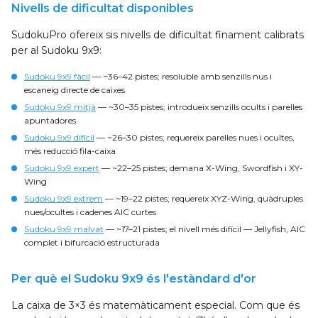
Nivells de dificultat disponibles
SudokuPro ofereix sis nivells de dificultat finament calibrats
per al Sudoku 9x9:
Sudoku 9x9 fàcil
— ~36–42 pistes; resoluble amb senzills nus i
escaneig directe de caixes
Sudoku 9x9 mitjà
— ~30–35 pistes; introdueix senzills ocults i parelles
apuntadores
Sudoku 9x9 difícil
— ~26–30 pistes; requereix parelles nues i ocultes,
més reducció fila-caixa
Sudoku 9x9 expert
— ~22–25 pistes; demana X-Wing, Swordfish i XY-
Wing
Sudoku 9x9 extrem
— ~19–22 pistes; requereix XYZ-Wing, quàdruples
nues/ocultes i cadenes AIC curtes
Sudoku 9x9 malvat
— ~17–21 pistes; el nivell més difícil — Jellyfish, AIC
complet i bifurcació estructurada
Per què el Sudoku 9x9 és l'estàndard d'or
La caixa de 3×3 és matemàticament especial. Com que és