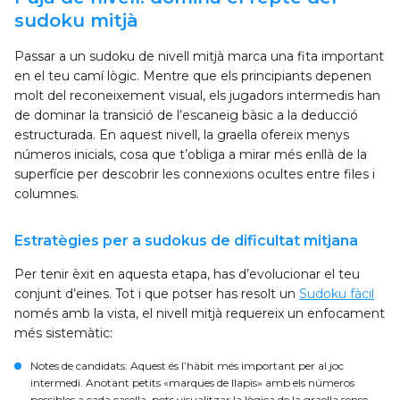
sudoku mitjà
Passar a un sudoku de nivell mitjà marca una fita important
en el teu camí lògic. Mentre que els principiants depenen
molt del reconeixement visual, els jugadors intermedis han
de dominar la transició de l’escaneig bàsic a la deducció
estructurada. En aquest nivell, la graella ofereix menys
números inicials, cosa que t’obliga a mirar més enllà de la
superfície per descobrir les connexions ocultes entre files i
columnes.
Estratègies per a sudokus de dificultat mitjana
Per tenir èxit en aquesta etapa, has d’evolucionar el teu
conjunt d’eines. Tot i que potser has resolt un
Sudoku fàcil
només amb la vista, el nivell mitjà requereix un enfocament
més sistemàtic:
Notes de candidats
: Aquest és l’hàbit més important per al joc
intermedi. Anotant petits «marques de llapis» amb els números
possibles a cada casella, pots visualitzar la lògica de la graella sense