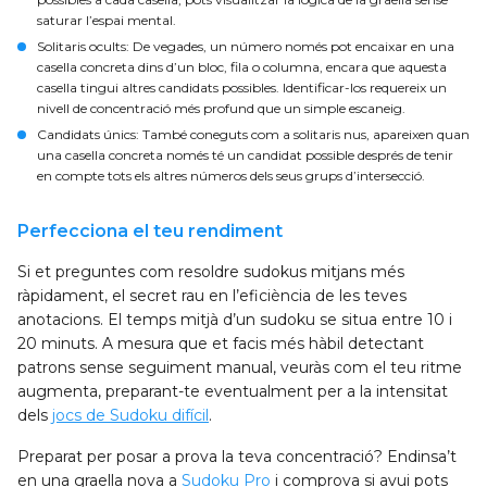
saturar l’espai mental.
Solitaris ocults
: De vegades, un número només pot encaixar en una
casella concreta dins d’un bloc, fila o columna, encara que aquesta
casella tingui altres candidats possibles. Identificar-los requereix un
nivell de concentració més profund que un simple escaneig.
Candidats únics
: També coneguts com a solitaris nus, apareixen quan
una casella concreta només té un candidat possible després de tenir
en compte tots els altres números dels seus grups d’intersecció.
Perfecciona el teu rendiment
Si et preguntes com resoldre sudokus mitjans més
ràpidament, el secret rau en l’eficiència de les teves
anotacions. El temps mitjà d’un sudoku se situa entre 10 i
20 minuts. A mesura que et facis més hàbil detectant
patrons sense seguiment manual, veuràs com el teu ritme
augmenta, preparant-te eventualment per a la intensitat
dels
jocs de Sudoku difícil
.
Preparat per posar a prova la teva concentració? Endinsa’t
en una graella nova a
Sudoku Pro
i comprova si avui pots