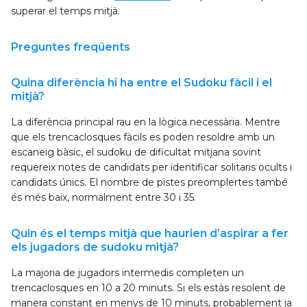
superar el temps mitjà.
Preguntes freqüents
Quina diferència hi ha entre el Sudoku fàcil i el
mitjà?
La diferència principal rau en la lògica necessària. Mentre
que els trencaclosques fàcils es poden resoldre amb un
escaneig bàsic, el sudoku de dificultat mitjana sovint
requereix notes de candidats per identificar solitaris ocults i
candidats únics. El nombre de pistes preomplertes també
és més baix, normalment entre 30 i 35.
Quin és el temps mitjà que haurien d’aspirar a fer
els jugadors de sudoku mitjà?
La majoria de jugadors intermedis completen un
trencaclosques en 10 a 20 minuts. Si els estàs resolent de
manera constant en menys de 10 minuts, probablement ja