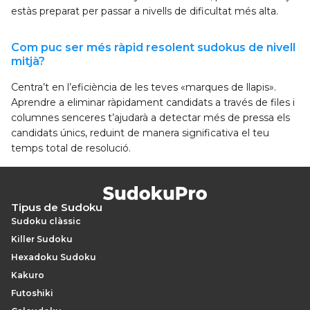
estàs preparat per passar a nivells de dificultat més alta.
Com puc ser més ràpid resolent sudokus de nivell
mitjà?
Centra’t en l’eficiència de les teves «marques de llapis».
Aprendre a eliminar ràpidament candidats a través de files i
columnes senceres t’ajudarà a detectar més de pressa els
candidats únics, reduint de manera significativa el teu
temps total de resolució.
Tipus de Sudoku
Sudoku clàssic
Killer Sudoku
Hexadoku Sudoku
Kakuro
Futoshiki