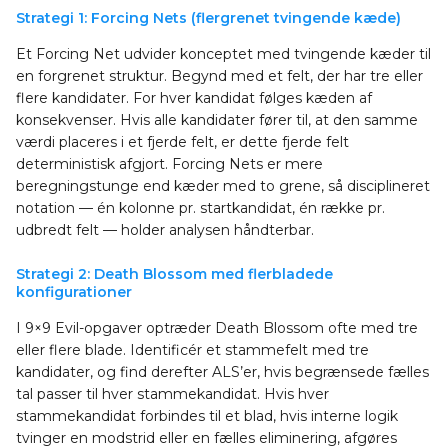
Strategi 1: Forcing Nets (flergrenet tvingende kæde)
Et Forcing Net udvider konceptet med tvingende kæder til
en forgrenet struktur. Begynd med et felt, der har tre eller
flere kandidater. For hver kandidat følges kæden af
konsekvenser. Hvis alle kandidater fører til, at den samme
værdi placeres i et fjerde felt, er dette fjerde felt
deterministisk afgjort. Forcing Nets er mere
beregningstunge end kæder med to grene, så disciplineret
notation — én kolonne pr. startkandidat, én række pr.
udbredt felt — holder analysen håndterbar.
Strategi 2: Death Blossom med flerbladede
konfigurationer
I 9×9 Evil-opgaver optræder Death Blossom ofte med tre
eller flere blade. Identificér et stammefelt med tre
kandidater, og find derefter ALS’er, hvis begrænsede fælles
tal passer til hver stammekandidat. Hvis hver
stammekandidat forbindes til et blad, hvis interne logik
tvinger en modstrid eller en fælles eliminering, afgøres