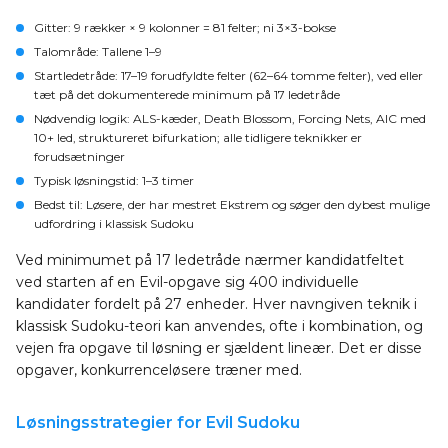
Gitter
: 9 rækker × 9 kolonner = 81 felter; ni 3×3-bokse
Talområde
: Tallene 1–9
Startledetråde
: 17–19 forudfyldte felter (62–64 tomme felter), ved eller
tæt på det dokumenterede minimum på 17 ledetråde
Nødvendig logik
: ALS-kæder, Death Blossom, Forcing Nets, AIC med
10+ led, struktureret bifurkation; alle tidligere teknikker er
forudsætninger
Typisk løsningstid
: 1–3 timer
Bedst til
: Løsere, der har mestret Ekstrem og søger den dybest mulige
udfordring i klassisk Sudoku
Ved minimumet på 17 ledetråde nærmer kandidatfeltet
ved starten af en Evil-opgave sig 400 individuelle
kandidater fordelt på 27 enheder. Hver navngiven teknik i
klassisk Sudoku-teori kan anvendes, ofte i kombination, og
vejen fra opgave til løsning er sjældent lineær. Det er disse
opgaver, konkurrenceløsere træner med.
Løsningsstrategier for Evil Sudoku