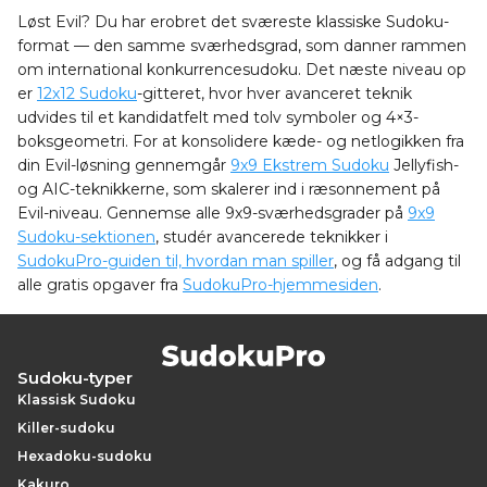
Løst Evil? Du har erobret det sværeste klassiske Sudoku-
format — den samme sværhedsgrad, som danner rammen
om international konkurrencesudoku. Det næste niveau op
er
12x12 Sudoku
-gitteret, hvor hver avanceret teknik
udvides til et kandidatfelt med tolv symboler og 4×3-
boksgeometri. For at konsolidere kæde- og netlogikken fra
din Evil-løsning gennemgår
9x9 Ekstrem Sudoku
Jellyfish-
og AIC-teknikkerne, som skalerer ind i ræsonnement på
Evil-niveau. Gennemse alle 9x9-sværhedsgrader på
9x9
Sudoku-sektionen
, studér avancerede teknikker i
SudokuPro-guiden til, hvordan man spiller
, og få adgang til
alle gratis opgaver fra
SudokuPro-hjemmesiden
.
Sudoku-typer
Klassisk Sudoku
Killer-sudoku
Hexadoku-sudoku
Kakuro