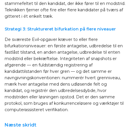
stammefeltet til den kandidat, der ikke fører til en modstrid.
Teknikken fjerner ofte fire eller flere kandidater på tværs af
gitteret i ét enkelt træk.
Strategi 3: Struktureret bifurkation på flere niveauer
De sværeste Evil-opgaver kræver to eller flere
bifurkationsniveauer: en første antagelse, udbredelse til en
fastlåst tilstand, en anden antagelse, udbredelse til enten
modstrid eller bekræftelse. Integriteten af snapshots er
afgørende — en fuldstændig registrering af
kandidattilstanden før hver gren — og det samme er
navngivningskonventionen: nummerér hvert grenniveau,
mærk hver antagelse med dens udløsende felt og
kandidat, og registrér den udbredelsesdybde, hvor
modstriden eller løsningen opstod. Det er den samme
protokol, som bruges af konkurrenceløsere og værktøjer til
computerassisteret verifikation.
Næste skridt