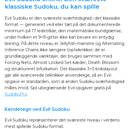
klassiske Sudoku, du kan spille
Evil Sudoku er den sværeste sværhedsgrad i det klassiske
format — genereret ved eller tæt på det dokumenterede
minimum på 17 ledetråde, den matematiske bundgrænse,
under hvilken et 9×9-gitter ikke kan bevare en entydig
løsning. På dette niveau er Jellyfish-mønstre og Alternating
Inference Chains ikke længere topteknikker; de er
grundlæggende værktøjer, der bruges sammen med
Forcing Nets, Almost Locked Set-kæder, Death Blossom
og struktureret bifurkation. Det klassiske 3×3-bokslayout
gør alle avancerede teknikker anvendelige, så en Evil-
opgave er standarden, som al anden Sudoku-sværhedsgrad
måles imod. Spil ubegrænsede Evil-opgaver gratis på
SudokuPro
.
Kendetegn ved Evil Sudoku
Evil Sudoku repræsenterer det sværeste niveau i verdens
mest spillede Sudoku-format.