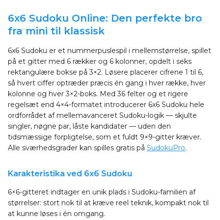
6x6 Sudoku Online: Den perfekte bro
fra mini til klassisk
6x6 Sudoku er et nummerpuslespil i mellemstørrelse, spillet
på et gitter med 6 rækker og 6 kolonner, opdelt i seks
rektangulære bokse på 3×2. Løsere placerer cifrene 1 til 6,
så hvert ciffer optræder præcis én gang i hver række, hver
kolonne og hver 3×2-boks. Med 36 felter og et rigere
regelsæt end 4×4-formatet introducerer 6x6 Sudoku hele
ordforrådet af mellemavanceret Sudoku-logik — skjulte
singler, nøgne par, låste kandidater — uden den
tidsmæssige forpligtelse, som et fuldt 9×9-gitter kræver.
Alle sværhedsgrader kan spilles gratis på
SudokuPro
.
Karakteristika ved 6x6 Sudoku
6×6-gitteret indtager en unik plads i Sudoku-familien af
størrelser: stort nok til at kræve reel teknik, kompakt nok til
at kunne løses i én omgang.