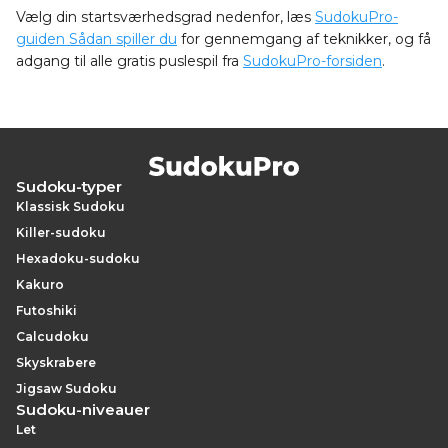
Vælg din startsværhedsgrad nedenfor, læs
SudokuPro-
guiden Sådan spiller du
for gennemgang af teknikker, og få
adgang til alle gratis puslespil fra
SudokuPro-forsiden
.
Sudoku-typer
Klassisk Sudoku
Killer-sudoku
Hexadoku-sudoku
Kakuro
Futoshiki
Calcudoku
Skyskrabere
Jigsaw Sudoku
Sudoku-niveauer
Let