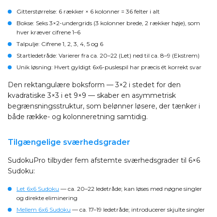
Gitterstørrelse
: 6 rækker × 6 kolonner = 36 felter i alt
Bokse
: Seks 3×2-undergrids (3 kolonner brede, 2 rækker høje), som
hver kræver cifrene 1–6
Talpulje
: Cifrene 1, 2, 3, 4, 5 og 6
Startledetråde
: Varierer fra ca. 20–22 (Let) ned til ca. 8–9 (Ekstrem)
Unik løsning
: Hvert gyldigt 6x6-puslespil har præcis ét korrekt svar
Den rektangulære boksform — 3×2 i stedet for den
kvadratiske 3×3 i et 9×9 — skaber en asymmetrisk
begrænsningsstruktur, som belønner løsere, der tænker i
både række- og kolonneretning samtidig.
Tilgængelige sværhedsgrader
SudokuPro tilbyder fem afstemte sværhedsgrader til 6×6
Sudoku:
Let 6x6 Sudoku
— ca. 20–22 ledetråde; kan løses med nøgne singler
og direkte eliminering
Mellem 6x6 Sudoku
— ca. 17–19 ledetråde; introducerer skjulte singler