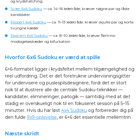
og krydshatching
Svær 6x6 Sudoku
— ca. 14–16 ledetråde; kræver nøgne par og låste
kandidater
Ekspert 6x6 Sudoku
— ca. 11–13 ledetråde; kræver skjulte par og korte
tvungne kæder
Ekstrem 6x6 Sudoku
— ca. 8–10 ledetråde; kræver flertrins-
modsigelseskæder og bifurkation
Hvorfor 6x6 Sudoku er værd at spille
6×6-formatet ligger i krydsfeltet mellem tilgængelighed og
reel udfordring. Det er det foretrukne undervisningsgitter
for undervisere og puslespilsdesignere, fordi det er stort
nok til at illustrere alle de centrale Sudoku-teknikker —
kandidater, elimineringer, parlogik — samtidig med at det
stadig er overskueligt nok til en fokuseret session på 5–15
minutter. Hvis du har løst
4x4 Sudoku
og forbereder dig på
den fulde
9x9-oplevelse
, er 6×6 det essentielle mellemtrin.
Næste skridt