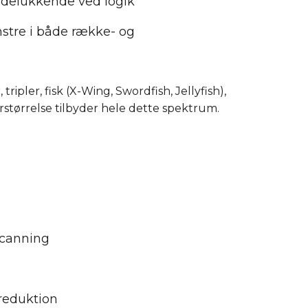
 udelukkende ved logik
tre i både række- og
ripler, fisk (X-Wing, Swordfish, Jellyfish),
størrelse tilbyder hele dette spektrum.
scanning
-reduktion