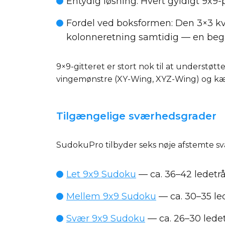
Entydig løsning:
Hvert gyldigt 9x9-
Fordel ved boksformen:
Den 3×3 kv
kolonneretning samtidig — en begr
9×9-gitteret er stort nok til at understøtte
vingemønstre (XY-Wing, XYZ-Wing) og kæde
Tilgængelige sværhedsgrader
SudokuPro tilbyder seks nøje afstemte s
Let 9x9 Sudoku
— ca. 36–42 ledetrå
Mellem 9x9 Sudoku
— ca. 30–35 led
Svær 9x9 Sudoku
— ca. 26–30 ledet