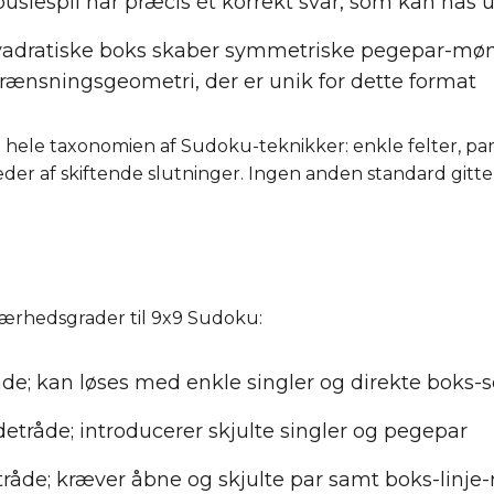
puslespil har præcis ét korrekt svar, som kan nås
adratiske boks skaber symmetriske pegepar-møns
ænsningsgeometri, der er unik for dette format
 hele taxonomien af Sudoku-teknikker: enkle felter, par, t
r af skiftende slutninger. Ingen anden standard gitter
værhedsgrader til 9x9 Sudoku:
de; kan løses med enkle singler og direkte boks-
etråde; introducerer skjulte singler og pegepar
råde; kræver åbne og skjulte par samt boks-linje