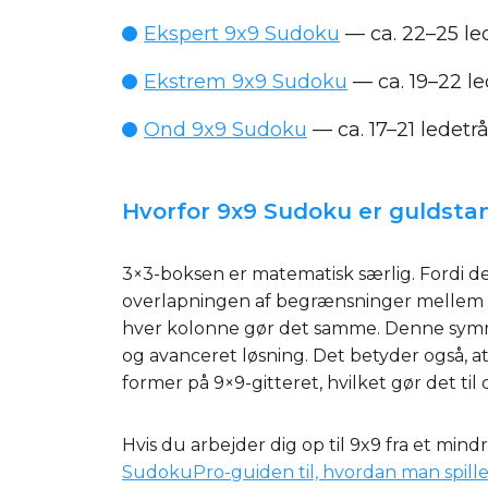
Ekspert 9x9 Sudoku
— ca. 22–25 le
Ekstrem 9x9 Sudoku
— ca. 19–22 le
Ond 9x9 Sudoku
— ca. 17–21 ledetr
Hvorfor 9x9 Sudoku er guldst
3×3-boksen er matematisk særlig. Fordi de
overlapningen af begrænsninger mellem b
hver kolonne gør det samme. Denne symme
og avanceret løsning. Det betyder også, at
former på 9×9-gitteret, hvilket gør det ti
Hvis du arbejder dig op til 9x9 fra et min
SudokuPro-guiden til, hvordan man spille