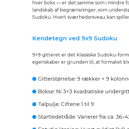
hver boks — er det samme som i mindre fo
landskab af begrænsninger, som understøt
Sudoku. Hvert sværhedsniveau kan spilles
Kendetegn ved 9x9 Sudoku
9×9-gitteret er det klassiske Sudoku-form
egenskaber er grunden til, at formatet bl
Gitterstørrelse:
9 rækker × 9 kolonner
Bokse:
Ni 3×3 kvadratiske undergitt
Talpulje:
Cifrene 1 til 9
Startledetråde:
Varierer fra ca. 36–42