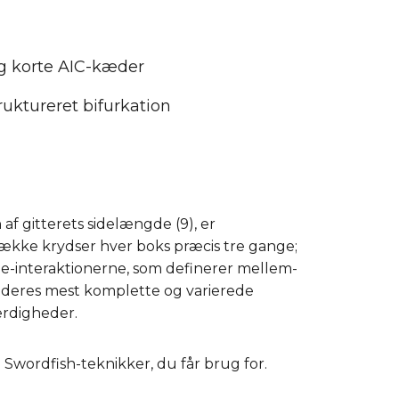
og korte AIC-kæder
ruktureret bifurkation
af gitterets sidelængde (9), er
ække krydser hver boks præcis tre gange;
e-interaktionerne, som definerer mellem-
 i deres mest komplette og varierede
færdigheder.
Swordfish-teknikker, du får brug for.