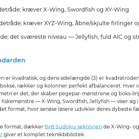
detråde; kræver X-Wing, Swordfish og XY-Wing
detråde; kræver XYZ-Wing, åbne/skjulte firlinger 
åde; det sværeste niveau — Jellyfish, fuld AIC og st
andarden
n er kvadratisk, og dens sidelængde (3) er kvadratroden 
okse, rækker og kolonner perfekt afbalanceret. Hver r
tri er det, der skaber pegepar-mønstrene og boks-linj
 fiskemønstre — X-Wing, Swordfish, Jellyfish — viser sig
l det format, hvor seriøse løsere udvikler deres dybeste 
dre format, dækker
8x8 Sudoku-sektionen
de X-Wing- og 
r
giver et komplet teknikbibliotek.