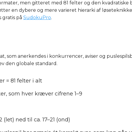
rmater, men gitteret med 81 felter og den kvadratiske b
ter en dybere og mere varieret hierarki af løseteknikk
 gratis på
SudokuPro
.
at, som anerkendes i konkurrencer, aviser og puslespils
ev den globale standard.
 = 81 felter i alt
er, som hver kræver cifrene 1–9
 (let) ned til ca. 17–21 (ond)