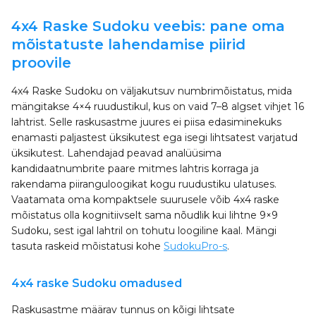
4x4 Raske Sudoku veebis: pane oma
mõistatuste lahendamise piirid
proovile
4x4 Raske Sudoku on väljakutsuv numbrimõistatus, mida
mängitakse 4×4 ruudustikul, kus on vaid 7–8 algset vihjet 16
lahtrist. Selle raskusastme juures ei piisa edasiminekuks
enamasti paljastest üksikutest ega isegi lihtsatest varjatud
üksikutest. Lahendajad peavad analüüsima
kandidaatnumbrite paare mitmes lahtris korraga ja
rakendama piiranguloogikat kogu ruudustiku ulatuses.
Vaatamata oma kompaktsele suurusele võib 4x4 raske
mõistatus olla kognitiivselt sama nõudlik kui lihtne 9×9
Sudoku, sest igal lahtril on tohutu loogiline kaal. Mängi
tasuta raskeid mõistatusi kohe
SudokuPro-s
.
4x4 raske Sudoku omadused
Raskusastme määrav tunnus on kõigi lihtsate