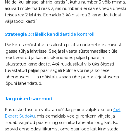
Näide: kui ainsad lahtrid kastis 1, kuhu number 3 võib minna,
asuvad mõlemad reas 2, siis number 3 ei saa esineda üheski
teises rea 2 lahtris. Eemalda 3 kõigist rea 2 kandidaatidest
väljaspool kasti 1.
Strateegia 3: täielik kandidaatide kontroll
Rasketes mõistatustes alusta pliiatsimärkmete lisamisest
igasse tühja lahtrisse. Seejärel vaata süstemaatiliselt üle
read, veerud ja kastid, rakendades paljaid paare ja
lukustatud kandidaate. 4x4 ruudustikul viib üks õigesti
tuvastatud paljas paar sageli kolme või nelja kohese
lahenduseni — ja mõistatus saab ühe puhta järjestusega
lõpuni lahendatud.
Järgmised sammud
Kas raske tase on vallutatud? Järgmine väljakutse on
4x4
Expert Sudoku
, mis eemaldab veelgi rohkem vihjeid ja
nõuab varjatud paare ning sunnitud ahelate loogikat. Kui
soovid enne edasi liikumist oma paariloogikat kinnistada,