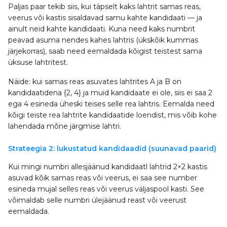
Paljas paar tekib siis, kui täpselt kaks lahtrit samas reas,
veerus või kastis sisaldavad samu kahte kandidaati — ja
ainult neid kahte kandidaati. Kuna need kaks numbrit
peavad asuma nendes kahes lahtris (ükskõik kummas
järjekorras), saab need eemaldada kõigist teistest sama
üksuse lahtritest.
Näide: kui samas reas asuvates lahtrites A ja B on
kandidaatidena {2, 4} ja muid kandidaate ei ole, siis ei saa 2
ega 4 esineda üheski teises selle rea lahtris. Eemalda need
kõigi teiste rea lahtrite kandidaatide loendist, mis võib kohe
lahendada mõne järgmise lahtri.
Strateegia 2: lukustatud kandidaadid (suunavad paarid)
Kui mingi numbri allesjäänud kandidaatl lahtrid 2×2 kastis
asuvad kõik samas reas või veerus, ei saa see number
esineda mujal selles reas või veerus väljaspool kasti. See
võimaldab selle numbri ülejäänud reast või veerust
eemaldada.