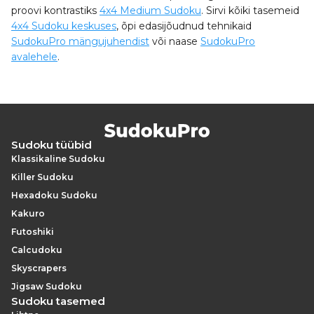
proovi kontrastiks
4x4 Medium Sudoku
. Sirvi kõiki tasemeid
4x4 Sudoku keskuses
, õpi edasijõudnud tehnikaid
SudokuPro mängujuhendist
või naase
SudokuPro
avalehele
.
Sudoku tüübid
Klassikaline Sudoku
Killer Sudoku
Hexadoku Sudoku
Kakuro
Futoshiki
Calcudoku
Skyscrapers
Jigsaw Sudoku
Sudoku tasemed