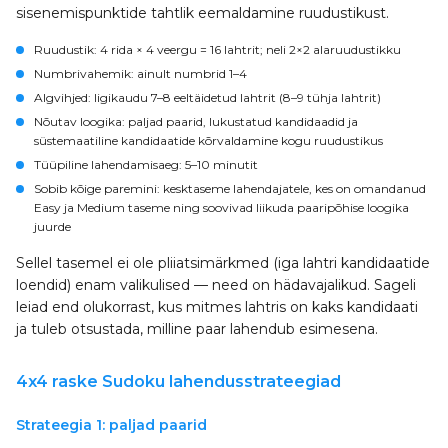
sisenemispunktide tahtlik eemaldamine ruudustikust.
Ruudustik
: 4 rida × 4 veergu = 16 lahtrit; neli 2×2 alaruudustikku
Numbrivahemik
: ainult numbrid 1–4
Algvihjed
: ligikaudu 7–8 eeltäidetud lahtrit (8–9 tühja lahtrit)
Nõutav loogika
: paljad paarid, lukustatud kandidaadid ja
süstemaatiline kandidaatide kõrvaldamine kogu ruudustikus
Tüüpiline lahendamisaeg
: 5–10 minutit
Sobib kõige paremini
: kesktaseme lahendajatele, kes on omandanud
Easy ja Medium taseme ning soovivad liikuda paaripõhise loogika
juurde
Sellel tasemel ei ole pliiatsimärkmed (iga lahtri kandidaatide
loendid) enam valikulised — need on hädavajalikud. Sageli
leiad end olukorrast, kus mitmes lahtris on kaks kandidaati
ja tuleb otsustada, milline paar lahendub esimesena.
4x4 raske Sudoku lahendusstrateegiad
Strateegia 1: paljad paarid