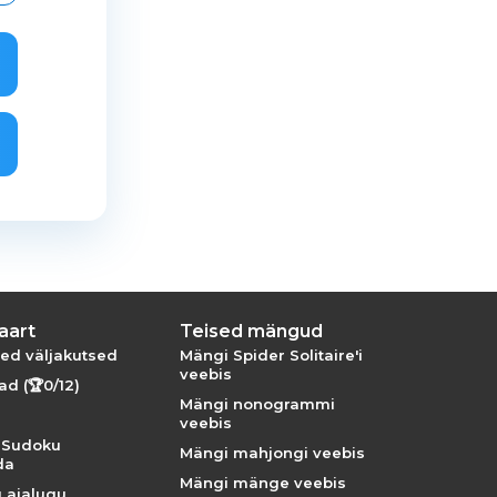
aart
Teised mängud
ed väljakutsed
Mängi Spider Solitaire'i
veebis
d (🏆0/12)
Mängi nonogrammi
veebis
 Sudoku
Mängi mahjongi veebis
da
Mängi mänge veebis
 ajalugu