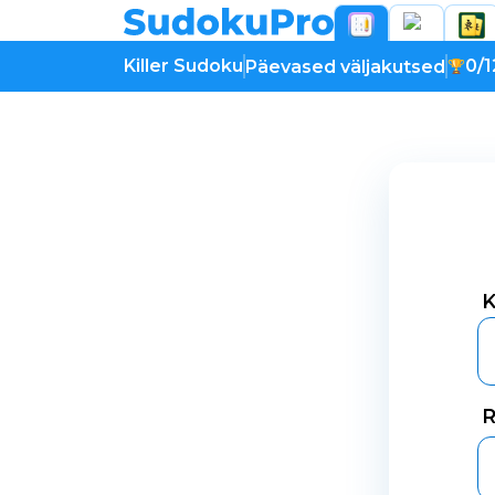
Killer Sudoku
0/1
Päevased väljakutsed
K
R