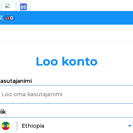
2
0
Loo konto
asutajanimi
iik
Ethiopia