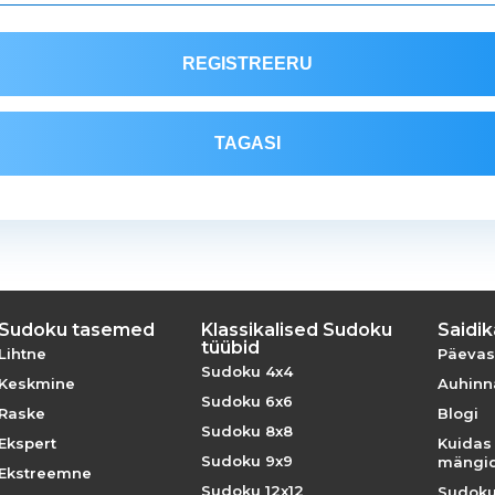
REGISTREERU
TAGASI
Sudoku tasemed
Klassikalised Sudoku
Saidik
tüübid
Lihtne
Päevas
Sudoku 4x4
Keskmine
Auhinna
Sudoku 6x6
Raske
Blogi
Sudoku 8x8
Ekspert
Kuidas
Sudoku 9x9
mängi
Ekstreemne
Sudoku 12x12
Sudoku