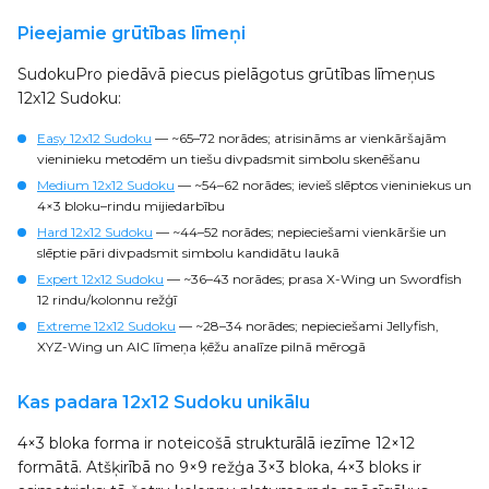
Pieejamie grūtības līmeņi
SudokuPro piedāvā piecus pielāgotus grūtības līmeņus
12x12 Sudoku:
Easy 12x12 Sudoku
— ~65–72 norādes; atrisināms ar vienkāršajām
vieninieku metodēm un tiešu divpadsmit simbolu skenēšanu
Medium 12x12 Sudoku
— ~54–62 norādes; ievieš slēptos vieniniekus un
4×3 bloku–rindu mijiedarbību
Hard 12x12 Sudoku
— ~44–52 norādes; nepieciešami vienkāršie un
slēptie pāri divpadsmit simbolu kandidātu laukā
Expert 12x12 Sudoku
— ~36–43 norādes; prasa X-Wing un Swordfish
12 rindu/kolonnu režģī
Extreme 12x12 Sudoku
— ~28–34 norādes; nepieciešami Jellyfish,
XYZ-Wing un AIC līmeņa ķēžu analīze pilnā mērogā
Kas padara 12x12 Sudoku unikālu
4×3 bloka forma ir noteicošā strukturālā iezīme 12×12
formātā. Atšķirībā no 9×9 režģa 3×3 bloka, 4×3 bloks ir