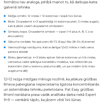
formātos nav analoga, pilnībā mainot to, kā darbojas katra
galvenā tehnika.
Režģa izmērs
: 12 rindas × 12 kolonnas = kopā 144 šūnas
Bloki
: Divpadsmit 4×3 apakšrežģi (4 kolonnas plati, 3 rindas augsti),
katrā jābūt visiem divpadsmit simboliem
Simbolu kopa
: Divpadsmit simboli — cipari 1–9 plus A, B, C (vai
ekvivalenti)
Sākuma norādes
: No aptuveni 65–72 (Easy) līdz 28–34 (Extreme)
Viennozīmīgs risinājums
: Katrai derīgai 12x12 mīklai ir tieši viena
pareiza atbilde
Bloku ģeometrija
: 4×3 bloks aptver četras kolonnas un trīs rindas,
vienlaikus radot spēcīgus kandidātu modeļus, kas izlīdzināti pa
kolonnām (četru kolonnu platuma dēļ), un pa rindām (trīs rindu
augstuma dēļ)
12×12 režģa milzīgais mērogs nozīmē, ka jebkura grūtības
līmeņa pabeigšanai nepieciešama ilgstoša koncentrēšanās
un sistemātiska tehniku pielietošana. Pat Easy grūtības
līmenī risināšana prasa vairāk analītiska darba nekā Expert
9×9 — vienkārši tāpēc, ka jāņem vērā 144 šūnas.