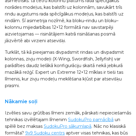
asimetrisks: tā četru kolonnu platums rada spēcīgākus
norādes modeļus, kas balstīti uz kolonnām, savukārt trīs
rindu augstums rada spēcīgākus modeļus, kas balstīti uz
rindām. Šī asimetrija nozīmē, ka bloku–rindu un bloku–
kolonnu mijiedarbības 12×12 formātā nav savstarpēji
aizvietojamas — risinātājiem katrā risināšanas posmā
jāizvērtē abi virzieni atsevišķi.
Turklāt, tā kā pieejamas divpadsmit rindas un divpadsmit
kolonnas, zivju modeļi (X-Wing, Swordfish, Jellyfish) var
parādīties daudz lielākā konfigurāciju skaitā nekā jebkurā
mazākā režģī. Expert un Extreme 12×12 mīklas ir tieši tas
līmenis, kur zivju modeļu meklēšana kļūst par atsevišķu
prasmi.
Nākamie soļi
Izvēlies savu grūtības līmeni zemāk, pārskati nepieciešamās
tehnikas izvēlētajam līmenim
SudokuPro pamācībā
un
spēlē bez maksas
SudokuPro sākumlapā
. Nāc no klasiskā
formāta?
9x9 Sudoku centrs
aptver visas tehnikas, kas būs