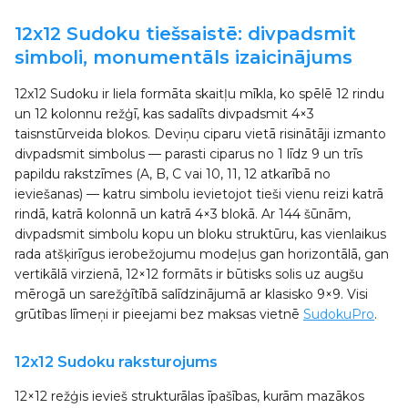
12x12 Sudoku tiešsaistē: divpadsmit
simboli, monumentāls izaicinājums
12x12 Sudoku ir liela formāta skaitļu mīkla, ko spēlē 12 rindu
un 12 kolonnu režģī, kas sadalīts divpadsmit 4×3
taisnstūrveida blokos. Deviņu ciparu vietā risinātāji izmanto
divpadsmit simbolus — parasti ciparus no 1 līdz 9 un trīs
papildu rakstzīmes (A, B, C vai 10, 11, 12 atkarībā no
ieviešanas) — katru simbolu ievietojot tieši vienu reizi katrā
rindā, katrā kolonnā un katrā 4×3 blokā. Ar 144 šūnām,
divpadsmit simbolu kopu un bloku struktūru, kas vienlaikus
rada atšķirīgus ierobežojumu modeļus gan horizontālā, gan
vertikālā virzienā, 12×12 formāts ir būtisks solis uz augšu
mērogā un sarežģītībā salīdzinājumā ar klasisko 9×9. Visi
grūtības līmeņi ir pieejami bez maksas vietnē
SudokuPro
.
12x12 Sudoku raksturojums
12×12 režģis ievieš strukturālas īpašības, kurām mazākos