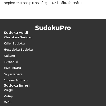
nepieciešamas pirms pārejas uz lielāku formātu.
Sudoku veidi
Klasiskais Sudoku
Killer Sudoku
Hexadoku Sudoku
Kakuro
Futoshiki
Calcudoku
Skyscrapers
Jigsaw Sudoku
Sudoku līmeņi
Viegli
Vidēji
Grūti