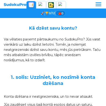
0/12
0
Kā dzēst savu kontu?
Vai vēlaties paņemt pārtraukumu no SudokuPro? Jūs varat
vienkārši uz laiku dzēst lietotni. Tomēr, ja nolemjat
neatgriezeniski dzēst savu kontu, mēs jūs pietrūksim. Taču
mēs atbalstām izvēles brīvību, tāpēc sniedzam
norādījumus, kā to izdarīt.
1. solis: Uzziniet, ko nozīmē konta
dzēšana
Konta dzēšana ir neatgriezeniska, un to nevar atsaukt.
Jūs zaudēsiet visus šajā kontā esošos datus un saturu,