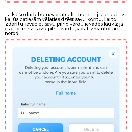
Tā kā šo darbību nevar atcelt, mums ir jāpārliecinās,
ka jūs patiešām vēlaties dzēst savu kontu. Lai to
izdarītu, ievadiet savu pilno vārdu ievades laukā; ja
esat aizmirsis savu pilno vārdu, varat izmantot arī
norādi.