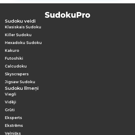
Sudoku veidi
Klasiskais Sudoku
Killer Sudoku
Hexadoku Sudoku
Kakuro
Futoshiki
Calcudoku
Skyscrapers
Jigsaw Sudoku
Sudoku līmeņi
Viegli
Vidēji
Grūti
Eksperts
Ekstrēms
Velnišķs