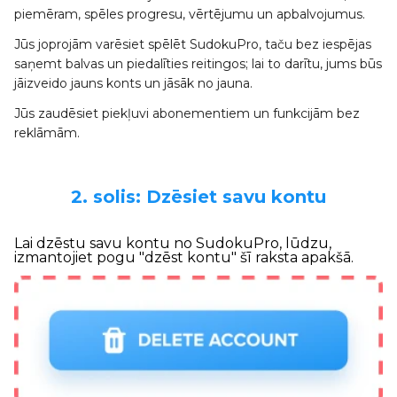
piemēram, spēles progresu, vērtējumu un apbalvojumus.
Jūs joprojām varēsiet spēlēt SudokuPro, taču bez iespējas
saņemt balvas un piedalīties reitingos; lai to darītu, jums būs
jāizveido jauns konts un jāsāk no jauna.
Jūs zaudēsiet piekļuvi abonementiem un funkcijām bez
reklāmām.
2. solis: Dzēsiet savu kontu
Lai dzēstu savu kontu no SudokuPro, lūdzu,
izmantojiet pogu "dzēst kontu" šī raksta apakšā.