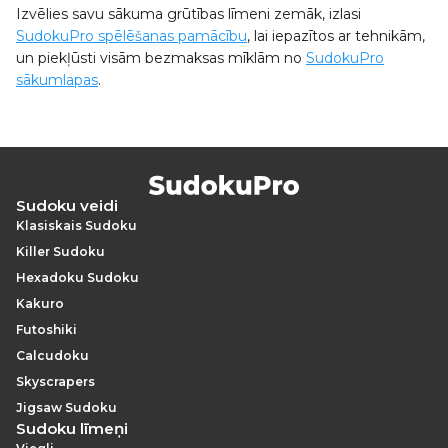
Izvēlies savu sākuma grūtības līmeni zemāk, izlasi
SudokuPro spēlēšanas pamācību
, lai iepazītos ar tehnikām,
un piekļūsti visām bezmaksas mīklām no
SudokuPro
sākumlapas
.
Sudoku veidi
Klasiskais Sudoku
Killer Sudoku
Hexadoku Sudoku
Kakuro
Futoshiki
Calcudoku
Skyscrapers
Jigsaw Sudoku
Sudoku līmeņi