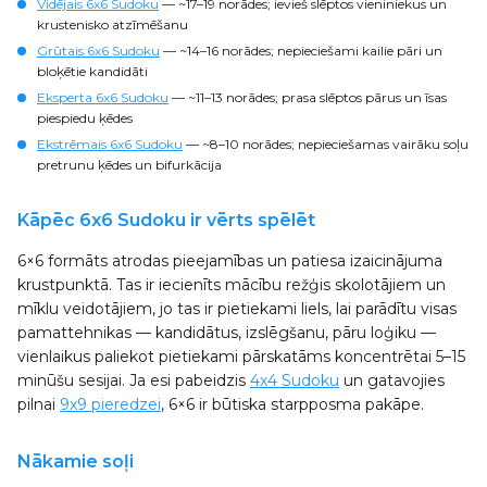
Vidējais 6x6 Sudoku
— ~17–19 norādes; ievieš slēptos vieniniekus un
krustenisko atzīmēšanu
Grūtais 6x6 Sudoku
— ~14–16 norādes; nepieciešami kailie pāri un
bloķētie kandidāti
Eksperta 6x6 Sudoku
— ~11–13 norādes; prasa slēptos pārus un īsas
piespiedu ķēdes
Ekstrēmais 6x6 Sudoku
— ~8–10 norādes; nepieciešamas vairāku soļu
pretrunu ķēdes un bifurkācija
Kāpēc 6x6 Sudoku ir vērts spēlēt
6×6 formāts atrodas pieejamības un patiesa izaicinājuma
krustpunktā. Tas ir iecienīts mācību režģis skolotājiem un
mīklu veidotājiem, jo tas ir pietiekami liels, lai parādītu visas
pamattehnikas — kandidātus, izslēgšanu, pāru loģiku —
vienlaikus paliekot pietiekami pārskatāms koncentrētai 5–15
minūšu sesijai. Ja esi pabeidzis
4x4 Sudoku
un gatavojies
pilnai
9x9 pieredzei
, 6×6 ir būtiska starpposma pakāpe.
Nākamie soļi