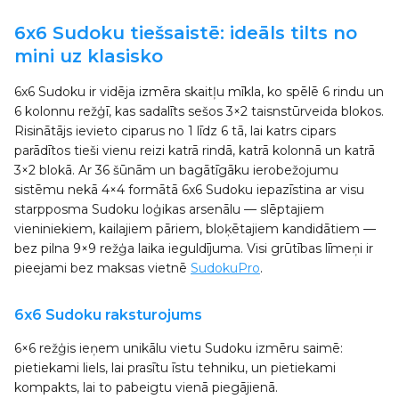
6x6 Sudoku tiešsaistē: ideāls tilts no
mini uz klasisko
6x6 Sudoku ir vidēja izmēra skaitļu mīkla, ko spēlē 6 rindu un
6 kolonnu režģī, kas sadalīts sešos 3×2 taisnstūrveida blokos.
Risinātājs ievieto ciparus no 1 līdz 6 tā, lai katrs cipars
parādītos tieši vienu reizi katrā rindā, katrā kolonnā un katrā
3×2 blokā. Ar 36 šūnām un bagātīgāku ierobežojumu
sistēmu nekā 4×4 formātā 6x6 Sudoku iepazīstina ar visu
starpposma Sudoku loģikas arsenālu — slēptajiem
vieniniekiem, kailajiem pāriem, bloķētajiem kandidātiem —
bez pilna 9×9 režģa laika ieguldījuma. Visi grūtības līmeņi ir
pieejami bez maksas vietnē
SudokuPro
.
6x6 Sudoku raksturojums
6×6 režģis ieņem unikālu vietu Sudoku izmēru saimē:
pietiekami liels, lai prasītu īstu tehniku, un pietiekami
kompakts, lai to pabeigtu vienā piegājienā.