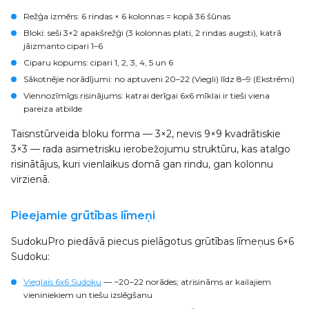
Režģa izmērs
: 6 rindas × 6 kolonnas = kopā 36 šūnas
Bloki
: seši 3×2 apakšrežģi (3 kolonnas plati, 2 rindas augsti), katrā
jāizmanto cipari 1–6
Ciparu kopums
: cipari 1, 2, 3, 4, 5 un 6
Sākotnējie norādījumi
: no aptuveni 20–22 (Viegli) līdz 8–9 (Ekstrēmi)
Viennozīmīgs risinājums
: katrai derīgai 6x6 mīklai ir tieši viena
pareiza atbilde
Taisnstūrveida bloku forma — 3×2, nevis 9×9 kvadrātiskie
3×3 — rada asimetrisku ierobežojumu struktūru, kas atalgo
risinātājus, kuri vienlaikus domā gan rindu, gan kolonnu
virzienā.
Pieejamie grūtības līmeņi
SudokuPro piedāvā piecus pielāgotus grūtības līmeņus 6×6
Sudoku:
Vieglais 6x6 Sudoku
— ~20–22 norādes; atrisināms ar kailajiem
vieniniekiem un tiešu izslēgšanu