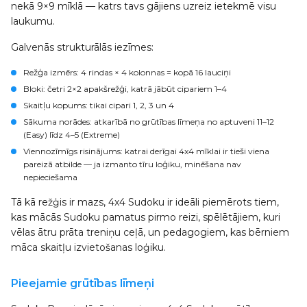
nekā 9×9 mīklā — katrs tavs gājiens uzreiz ietekmē visu
laukumu.
Galvenās strukturālās iezīmes:
Režģa izmērs
: 4 rindas × 4 kolonnas = kopā 16 lauciņi
Bloki
: četri 2×2 apakšrežģi, katrā jābūt cipariem 1–4
Skaitļu kopums
: tikai cipari 1, 2, 3 un 4
Sākuma norādes
: atkarībā no grūtības līmeņa no aptuveni 11–12
(Easy) līdz 4–5 (Extreme)
Viennozīmīgs risinājums
: katrai derīgai 4x4 mīklai ir tieši viena
pareizā atbilde — ja izmanto tīru loģiku, minēšana nav
nepieciešama
Tā kā režģis ir mazs, 4x4 Sudoku ir ideāli piemērots tiem,
kas mācās Sudoku pamatus pirmo reizi, spēlētājiem, kuri
vēlas ātru prāta treniņu ceļā, un pedagogiem, kas bērniem
māca skaitļu izvietošanas loģiku.
Pieejamie grūtības līmeņi