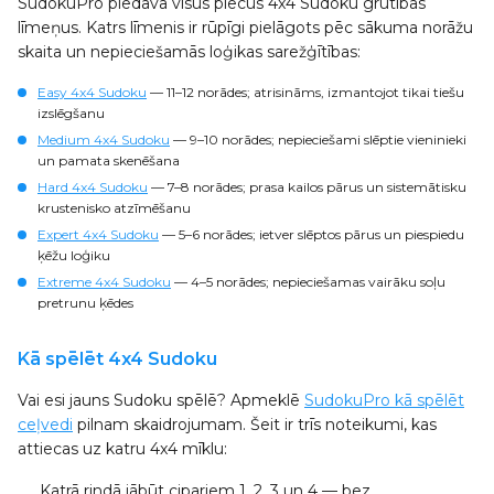
SudokuPro piedāvā visus piecus 4x4 Sudoku grūtības
līmeņus. Katrs līmenis ir rūpīgi pielāgots pēc sākuma norāžu
skaita un nepieciešamās loģikas sarežģītības:
Easy 4x4 Sudoku
— 11–12 norādes; atrisināms, izmantojot tikai tiešu
izslēgšanu
Medium 4x4 Sudoku
— 9–10 norādes; nepieciešami slēptie vieninieki
un pamata skenēšana
Hard 4x4 Sudoku
— 7–8 norādes; prasa kailos pārus un sistemātisku
krustenisko atzīmēšanu
Expert 4x4 Sudoku
— 5–6 norādes; ietver slēptos pārus un piespiedu
ķēžu loģiku
Extreme 4x4 Sudoku
— 4–5 norādes; nepieciešamas vairāku soļu
pretrunu ķēdes
Kā spēlēt 4x4 Sudoku
Vai esi jauns Sudoku spēlē? Apmeklē
SudokuPro kā spēlēt
ceļvedi
pilnam skaidrojumam. Šeit ir trīs noteikumi, kas
attiecas uz katru 4x4 mīklu:
Katrā rindā
jābūt cipariem 1, 2, 3 un 4 — bez