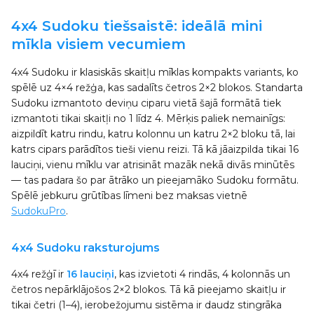
4x4 Sudoku tiešsaistē: ideālā mini
mīkla visiem vecumiem
4x4 Sudoku ir klasiskās skaitļu mīklas kompakts variants, ko
spēlē uz 4×4 režģa, kas sadalīts četros 2×2 blokos. Standarta
Sudoku izmantoto deviņu ciparu vietā šajā formātā tiek
izmantoti tikai skaitļi no 1 līdz 4. Mērķis paliek nemainīgs:
aizpildīt katru rindu, katru kolonnu un katru 2×2 bloku tā, lai
katrs cipars parādītos tieši vienu reizi. Tā kā jāaizpilda tikai 16
lauciņi, vienu mīklu var atrisināt mazāk nekā divās minūtēs
— tas padara šo par ātrāko un pieejamāko Sudoku formātu.
Spēlē jebkuru grūtības līmeni bez maksas vietnē
SudokuPro
.
4x4 Sudoku raksturojums
4x4 režģī ir
16 lauciņi
, kas izvietoti 4 rindās, 4 kolonnās un
četros nepārklājošos 2×2 blokos. Tā kā pieejamo skaitļu ir
tikai četri (1–4), ierobežojumu sistēma ir daudz stingrāka