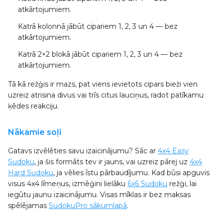
atkārtojumiem.
Katrā kolonnā
jābūt cipariem 1, 2, 3 un 4 — bez
atkārtojumiem.
Katrā 2×2 blokā
jābūt cipariem 1, 2, 3 un 4 — bez
atkārtojumiem.
Tā kā režģis ir mazs, pat viens ievietots cipars bieži vien
uzreiz atrisina divus vai trīs citus lauciņus, radot patīkamu
ķēdes reakciju.
Nākamie soļi
Gatavs izvēlēties savu izaicinājumu? Sāc ar
4x4 Easy
Sudoku
, ja šis formāts tev ir jauns, vai uzreiz pārej uz
4x4
Hard Sudoku
, ja vēlies īstu pārbaudījumu. Kad būsi apguvis
visus 4x4 līmeņus, izmēģini lielāku
6x6 Sudoku
režģi, lai
iegūtu jaunu izaicinājumu. Visas mīklas ir bez maksas
spēlējamas
SudokuPro sākumlapā
.