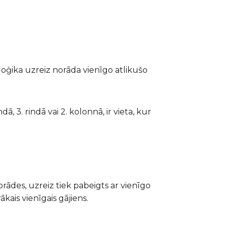
loģika uzreiz norāda vienīgo atlikušo
dā, 3. rindā vai 2. kolonnā, ir vieta, kur
norādes, uzreiz tiek pabeigts ar vienīgo
ais vienīgais gājiens.