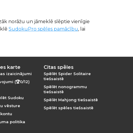
azāk norāžu un jāmeklē slēptie vienīgie
eklē
SudokuPro spēles pamācību
, lai
es karte
Citas spēles
as izaicinājumi
Spēlēt Spider Solitaire
tiešsaistē
ojumi (🏆0/12)
Spēlēt nonogrammu
tiešsaistē
ēlēt Sudoku
Spēlēt Mahjong tiešsaistē
u vēsture
Spēlēt spēles tiešsaistē
 kontu
uma politika