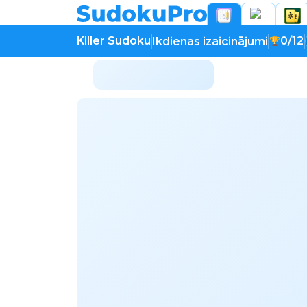
Killer Sudoku
0/12
Ikdienas izaicinājumi