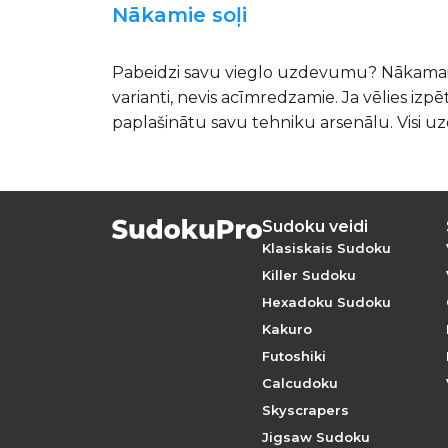
Nākamie soļi
Pabeidzi savu vieglo uzdevumu? Nākamais 
varianti, nevis acīmredzamie. Ja vēlies izpēt
paplašinātu savu tehniku arsenālu. Visi 
Sudoku veidi
Klasiskais Sudoku
Killer Sudoku
Hexadoku Sudoku
Kakuro
Futoshiki
Calcudoku
Skyscrapers
Jigsaw Sudoku