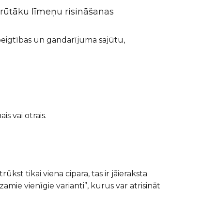
grūtāku līmeņu risināšanas
pabeigtības un gandarījuma sajūtu,
 vai otrais.
st tikai viena cipara, tas ir jāieraksta
amie vienīgie varianti”, kurus var atrisināt