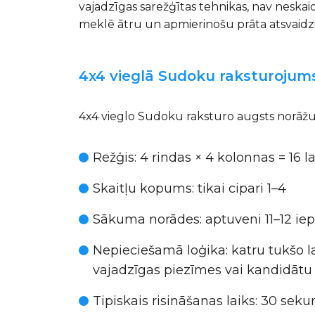
vajadzīgas sarežģītas tehnikas, nav neskaid
meklē ātru un apmierinošu prāta atsvai
4x4 vieglā Sudoku raksturojum
4x4 vieglo Sudoku raksturo augsts norāžu 
Režģis
: 4 rindas × 4 kolonnas = 16 
Skaitļu kopums
: tikai cipari 1–4
Sākuma norādes
: aptuveni 11–12 ie
Nepieciešamā loģika
: katru tukšo 
vajadzīgas piezīmes vai kandidātu 
Tipiskais risināšanas laiks
: 30 seku