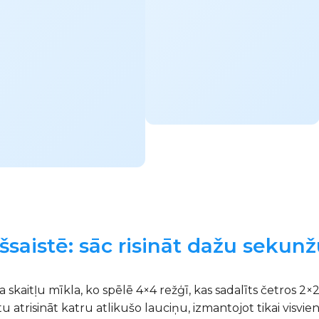
šsaistē: sāc risināt dažu sekunž
skaitļu mīkla, ko spēlē 4×4 režģī, kas sadalīts četros 2×2 b
 atrisināt katru atlikušo lauciņu, izmantojot tikai visvie