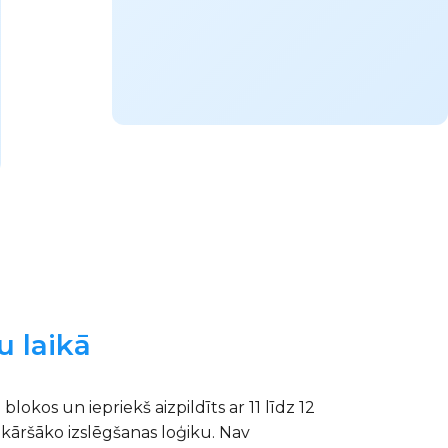
u laikā
lokos un iepriekš aizpildīts ar 11 līdz 12
nkāršāko izslēgšanas loģiku. Nav