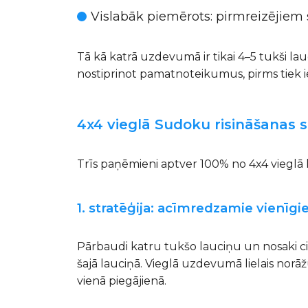
Vislabāk piemērots
: pirmreizējiem
Tā kā katrā uzdevumā ir tikai 4–5 tukši lau
nostiprinot pamatnoteikumus, pirms tiek ie
4x4 vieglā Sudoku risināšanas s
Trīs paņēmieni aptver 100% no 4x4 vieglā l
1. stratēģija: acīmredzamie vienīgie
Pārbaudi katru tukšo lauciņu un nosaki cipar
šajā lauciņā. Vieglā uzdevumā lielais norāž
vienā piegājienā.