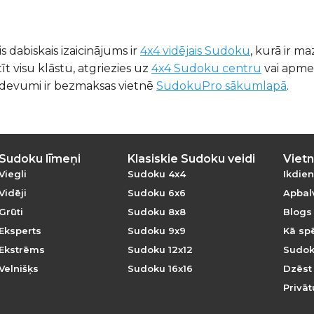
dabiskais izaicinājums ir
4x4 vidējais Sudoku
, kurā ir m
īt visu klāstu, atgriezies uz
4x4 Sudoku centru
vai apm
uzdevumi ir bezmaksas vietnē
SudokuPro sākumlapā
.
Sudoku līmeņi
Klasiskie Sudoku veidi
Vietn
Viegli
Sudoku 4x4
Ikdien
Vidēji
Sudoku 6x6
Apbalv
Grūti
Sudoku 8x8
Blogs
Eksperts
Sudoku 9x9
Kā sp
Ekstrēms
Sudoku 12x12
Sudok
Velnišķs
Sudoku 16x16
Dzēst
Privāt