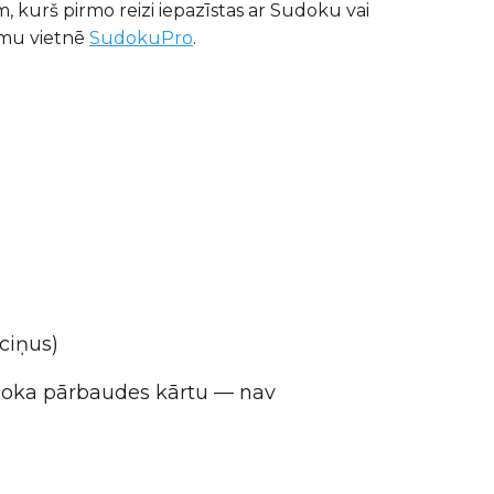
m, kurš pirmo reizi iepazīstas ar Sudoku vai
umu vietnē
SudokuPro
.
uciņus)
 bloka pārbaudes kārtu — nav