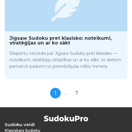
Jigsaw Sudoku pret klasisko: noteikumi,
stratēģijas un ar ko sākt
Ekspertu ceļvedis par Jigsaw Sudoku pret klasisko —
noteikumi, stratēģiju atšķirības un ar ko sākt. Ar datiem
pamatoti padomi no pieredzējuša mīklu trenera.
1
…
7
Sudoku veidi
Klasiskais Sudoku