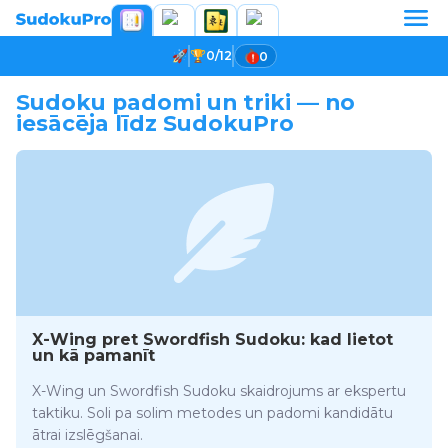
0/12
0
Sudoku padomi un triki — no
iesācēja līdz SudokuPro
X-Wing pret Swordfish Sudoku: kad lietot
un kā pamanīt
X-Wing un Swordfish Sudoku skaidrojums ar ekspertu
taktiku. Soli pa solim metodes un padomi kandidātu
ātrai izslēgšanai.