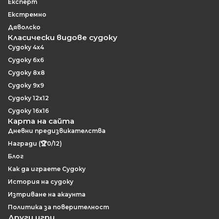
Експерт
Екстремно
Дяволско
Класически видове судоку
Судоку 4x4
Судоку 6x6
Судоку 8x8
Судоку 9x9
Судоку 12x12
Судоку 16x16
Карта на сайта
Дневни предизвикателства
Награди (🏆0/12)
Блог
Как да играете Судоку
История на судоку
Изтриване на акаунта
Политика за поверителност
Други игри