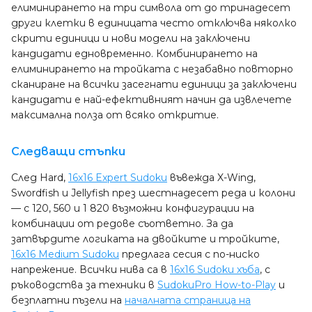
елиминирането на три символа от до тринадесет
други клетки в единицата често отключва няколко
скрити единици и нови модели на заключени
кандидати едновременно. Комбинирането на
елиминирането на тройката с незабавно повторно
сканиране на всички засегнати единици за заключени
кандидати е най-ефективният начин да извлечете
максимална полза от всяко откритие.
Следващи стъпки
След Hard,
16x16 Expert Sudoku
въвежда X-Wing,
Swordfish и Jellyfish през шестнадесет реда и колони
— с 120, 560 и 1 820 възможни конфигурации на
комбинации от редове съответно. За да
затвърдите логиката на двойките и тройките,
16x16 Medium Sudoku
предлага сесия с по-ниско
напрежение. Всички нива са в
16x16 Sudoku хъба
, с
ръководства за техники в
SudokuPro How-to-Play
и
безплатни пъзели на
началната страница на