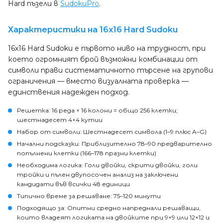
Hard пъзели в
SudokuPro
.
Характеристики на 16x16 Hard Sudoku
16x16 Hard Sudoku е първото ниво на трудност, при
което огромният брой възможни комбинации от
символи прави систематичното търсене на групови
ограничения — вместо визуалната проверка —
единствения надежден подход.
Решетка
: 16 реда × 16 колони = общо 256 клетки;
шестнадесет 4×4 кутии
Набор от символи
: Шестнадесет символа (1–9 плюс A–G)
Начални подсказки
: Приблизително 78–90 предварително
попълнени клетки (166–178 празни клетки)
Необходима логика
: Голи двойки, скрити двойки, голи
тройки и пълен двупосочен анализ на заключени
кандидати във всички 48 единици
Типично време за решаване
: 75–120 минути
Подходящо за
: Опитни средно напреднали решаващи,
които владеят логиката на двойките при 9×9 или 12×12 и