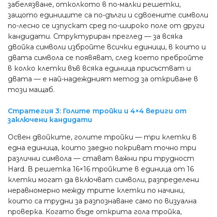
забелязване, отколкото в по-малки решетки,
защото единиците са по-дълги и сдвоените символи
по-лесно се изпускат сред по-широко поле от други
кандидати. Структуриран преглед — за всяка
двойка символи избройте всички единици, в които и
двата символа се появяват, след което пребройте
в колко клетки във всяка единица присъстват и
двата — е най-надеждният метод за откриване в
този мащаб.
Стратегия 3: Голите тройки и 4×4 вериги от
заключени кандидати
Освен двойките, голите тройки — три клетки в
една единица, които заедно покриват точно три
различни символа — стават важни при трудност
Hard. В решетка 16×16 тройките в единица от 16
клетки могат да включват символи, разпределени
неравномерно между трите клетки по начини,
които са трудни за разпознаване само по визуална
проверка. Когато бъде открита гола тройка,