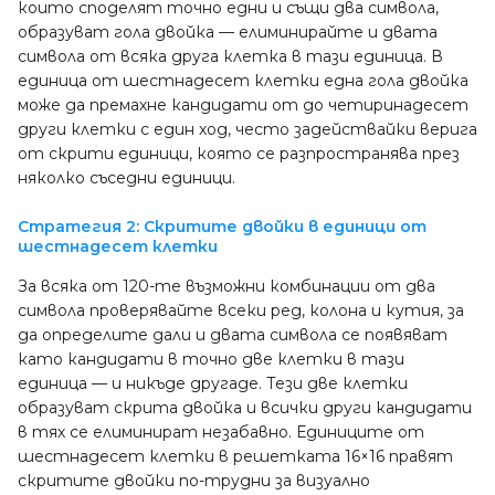
които споделят точно едни и същи два символа,
образуват гола двойка — елиминирайте и двата
символа от всяка друга клетка в тази единица. В
единица от шестнадесет клетки една гола двойка
може да премахне кандидати от до четиринадесет
други клетки с един ход, често задействайки верига
от скрити единици, която се разпространява през
няколко съседни единици.
Стратегия 2: Скритите двойки в единици от
шестнадесет клетки
За всяка от 120-те възможни комбинации от два
символа проверявайте всеки ред, колона и кутия, за
да определите дали и двата символа се появяват
като кандидати в точно две клетки в тази
единица — и никъде другаде. Тези две клетки
образуват скрита двойка и всички други кандидати
в тях се елиминират незабавно. Единиците от
шестнадесет клетки в решетката 16×16 правят
скритите двойки по-трудни за визуално