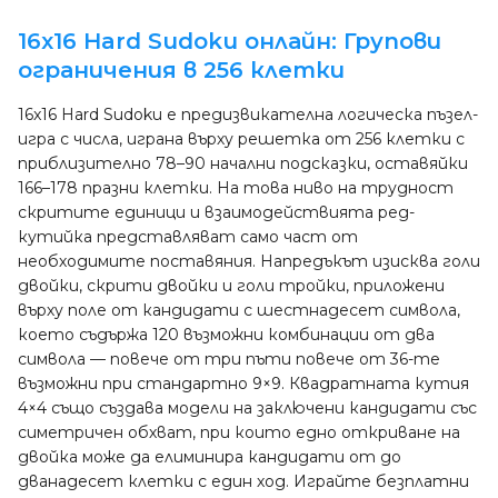
16x16 Hard Sudoku онлайн: Групови
ограничения в 256 клетки
16x16 Hard Sudoku е предизвикателна логическа пъзел-
игра с числа, играна върху решетка от 256 клетки с
приблизително 78–90 начални подсказки, оставяйки
166–178 празни клетки. На това ниво на трудност
скритите единици и взаимодействията ред-
кутийка представляват само част от
необходимите поставяния. Напредъкът изисква голи
двойки, скрити двойки и голи тройки, приложени
върху поле от кандидати с шестнадесет символа,
което съдържа 120 възможни комбинации от два
символа — повече от три пъти повече от 36-те
възможни при стандартно 9×9. Квадратната кутия
4×4 също създава модели на заключени кандидати със
симетричен обхват, при които едно откриване на
двойка може да елиминира кандидати от до
дванадесет клетки с един ход. Играйте безплатни