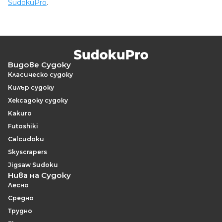
SudokuPro
.
Видове Судоку
Класическо судоку
Килър судоку
Хексадоку судоку
Kakuro
Futoshiki
Calcudoku
Skyscrapers
Jigsaw Sudoku
Нива на Судоку
Лесно
Средно
Трудно