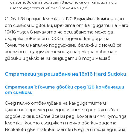
са готови да я прилагат върху поле от кандидати с
шестнадесет символа в пълен мащаб
С 166–178 празни клетки и 120 възможни комбинации
от символни двойки, мрежата от кандидати на Hard
16×16 пъзел в началото на решаването може да
съдържа повече от 1000 отделни кандидата.
Точните и напълно поддържани бележки с молив са
абсолютно задължителни за надеждна работа с
двойки и заключени кандидати в този мащаб.
Стратегии за решаване на 16x16 Hard Sudoku
Стратегия 1: Голите двойки сред 120 комбинации
от символи
След пълно отбелязване на кандидатите и
цялостен преглед на единичните и ред-кутийка
ходове, сканирайте всеки ред, колона и 4×4 кутия за
клетки, които съдържат точно два кандидата.
Всякакви две такива клетки в една и съща единица,