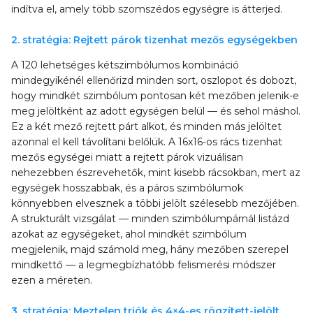
indítva el, amely több szomszédos egységre is átterjed.
2. stratégia: Rejtett párok tizenhat mezős egységekben
A 120 lehetséges kétszimbólumos kombináció
mindegyikénél ellenőrizd minden sort, oszlopot és dobozt,
hogy mindkét szimbólum pontosan két mezőben jelenik-e
meg jelöltként az adott egységen belül — és sehol máshol.
Ez a két mező rejtett párt alkot, és minden más jelöltet
azonnal el kell távolítani belőlük. A 16x16-os rács tizenhat
mezős egységei miatt a rejtett párok vizuálisan
nehezebben észrevehetők, mint kisebb rácsokban, mert az
egységek hosszabbak, és a páros szimbólumok
könnyebben elvesznek a többi jelölt szélesebb mezőjében.
A strukturált vizsgálat — minden szimbólumpárnál listázd
azokat az egységeket, ahol mindkét szimbólum
megjelenik, majd számold meg, hány mezőben szerepel
mindkettő — a legmegbízhatóbb felismerési módszer
ezen a méreten.
3. stratégia: Meztelen triók és 4×4-es rögzített-jelölt