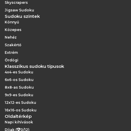
Skyscrapers
Jigsaw Sudoku
Sudoku szintek
Könnyű
Közepes
Nehéz
Szakértő
Extrém
Ördögi
Klasszikus sudoku típusok
4x4-es Sudoku
6x6-os Sudoku
8x8-as Sudoku
9x9-es Sudoku
12x12-es Sudoku
16x16-os Sudoku
Oldaltérkép
Napi kihívások
Díjak (🏆0/12)