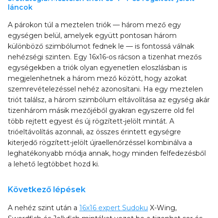
láncok
A párokon túl a meztelen triók — három mező egy
egységen belül, amelyek együtt pontosan három
különböző szimbólumot fednek le — is fontossá válnak
nehézségi szinten. Egy 16x16-os rácson a tizenhat mezős
egységekben a triók olyan egyenetlen eloszlásban is
megjelenhetnek a három mező között, hogy azokat
szemrevételezéssel nehéz azonosítani. Ha egy meztelen
triót találsz, a három szimbólum eltávolítása az egység akár
tizenhárom másik mezőjéből gyakran egyszerre old fel
több rejtett egyest és új rögzített-jelölt mintát. A
trióeltávolítás azonnali, az összes érintett egységre
kiterjedő rögzített-jelölt újraellenőrzéssel kombinálva a
leghatékonyabb módja annak, hogy minden felfedezésből
a lehető legtöbbet hozd ki.
Következő lépések
A nehéz szint után a
16x16 expert Sudoku
X-Wing,