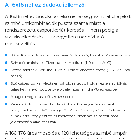
A 16x16 nehéz Sudoku jellemzői
A 16x16 nehéz Sudoku az első nehézségi szint, ahol a jelölt
szimbólumkombinációk puszta száma miatt a
rendszerezett csoportkorlát-keresés — nem pedig a
vizuális ellenőrzés — az egyetlen megbízható
megközelítés.
Rács
: 16 sor × 16 oszlop = összesen 256 mező; tizenhat 4×4-es doboz
Szimbólumkészlet
: Tizenhat szimbólum (1–9 plusz A–G)
Kezdő adottak
: Körülbelül 78–90 előre kitöltött mező (166–178 üres
mező)
Szükséges logika
: Meztelen párok, rejtett párok, meztelen triók és
teljes kétirányú rögzített-jelölt elemzés mind a 48 egységben
Átlagos megoldási idő
: 75–120 perc
Kinek ajánlott
: Tapasztalt középhaladó megoldóknak, akik
magabiztosak a 9×9-es vagy 12×12-es páros logikában, és készen
állnak arra, hogy ezt teljes méretben, tizenhat szimbólumos
jelöltmezőn alkalmazzák
A 166–178 üres mező és a 120 lehetséges szimbólumpár-