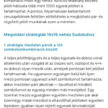
kombináció miatt egy nehéz 16x16-os feladvány kezdeti
jelölt-hálózata több mint 1000 egyedi jelöltet is
tartalmazhat. A pontos, folyamatosan karbantartott
ceruzajelölések feltétlen előfeltételei a megbízható pár- és
rögzített-jelölt munkának ezen a méreten.
Megoldási stratégiák 16x16 nehéz Sudokuhoz
1. stratégia: Meztelen párok a 120
szimbólumkombináció között
A teljes jelöltfeljegyzés és a teljes egyesek-és-doboz-vonal
áttekintés után vizsgáld át az összes sort, oszlopot és 4×4-
es dobozt olyan mezők után, amelyek pontosan két jelöltet
tartalmaznak. Ha ugyanazon egységen belül két ilyen
mező pontosan ugyanazt a két szimbólumot tartalmazza,
akkor meztelen párt alkotnak — távolítsd el mindkét
szimbólumot az egység minden más mezőjéből. Egy
tizenhat mezős egységben egyetlen meztelen pár akár
tizennégy másik mezőből is eltávolíthat jelölteket egyetlen
lépésben, gyakran olyan rejtett egyesek láncreakcióját