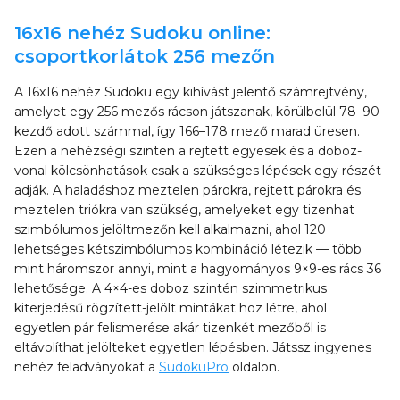
16x16 nehéz Sudoku online:
csoportkorlátok 256 mezőn
A 16x16 nehéz Sudoku egy kihívást jelentő számrejtvény,
amelyet egy 256 mezős rácson játszanak, körülbelül 78–90
kezdő adott számmal, így 166–178 mező marad üresen.
Ezen a nehézségi szinten a rejtett egyesek és a doboz-
vonal kölcsönhatások csak a szükséges lépések egy részét
adják. A haladáshoz meztelen párokra, rejtett párokra és
meztelen triókra van szükség, amelyeket egy tizenhat
szimbólumos jelöltmezőn kell alkalmazni, ahol 120
lehetséges kétszimbólumos kombináció létezik — több
mint háromszor annyi, mint a hagyományos 9×9-es rács 36
lehetősége. A 4×4-es doboz szintén szimmetrikus
kiterjedésű rögzített-jelölt mintákat hoz létre, ahol
egyetlen pár felismerése akár tizenkét mezőből is
eltávolíthat jelölteket egyetlen lépésben. Játssz ingyenes
nehéz feladványokat a
SudokuPro
oldalon.