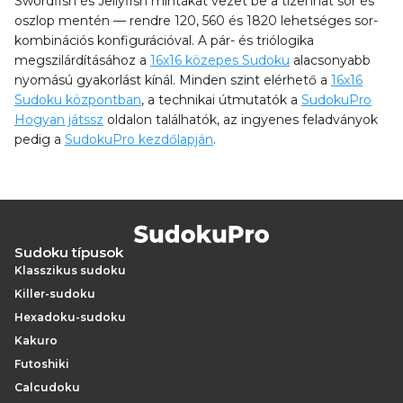
Swordfish és Jellyfish mintákat vezet be a tizenhat sor és
oszlop mentén — rendre 120, 560 és 1820 lehetséges sor-
kombinációs konfigurációval. A pár- és triólogika
megszilárdításához a
16x16 közepes Sudoku
alacsonyabb
nyomású gyakorlást kínál. Minden szint elérhető a
16x16
Sudoku központban
, a technikai útmutatók a
SudokuPro
Hogyan játssz
oldalon találhatók, az ingyenes feladványok
pedig a
SudokuPro kezdőlapján
.
Sudoku típusok
Klasszikus sudoku
Killer-sudoku
Hexadoku-sudoku
Kakuro
Futoshiki
Calcudoku