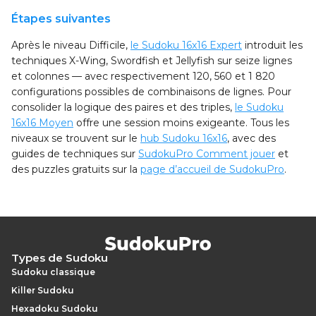
Étapes suivantes
Après le niveau Difficile,
le Sudoku 16x16 Expert
introduit les
techniques X-Wing, Swordfish et Jellyfish sur seize lignes
et colonnes — avec respectivement 120, 560 et 1 820
configurations possibles de combinaisons de lignes. Pour
consolider la logique des paires et des triples,
le Sudoku
16x16 Moyen
offre une session moins exigeante. Tous les
niveaux se trouvent sur le
hub Sudoku 16x16
, avec des
guides de techniques sur
SudokuPro Comment jouer
et
des puzzles gratuits sur la
page d’accueil de SudokuPro
.
Types de Sudoku
Sudoku classique
Killer Sudoku
Hexadoku Sudoku