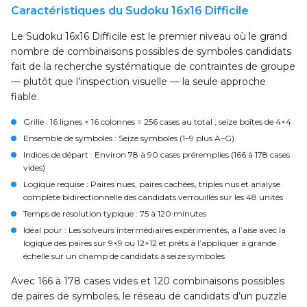
Caractéristiques du Sudoku 16x16 Difficile
Le Sudoku 16x16 Difficile est le premier niveau où le grand
nombre de combinaisons possibles de symboles candidats
fait de la recherche systématique de contraintes de groupe
— plutôt que l’inspection visuelle — la seule approche
fiable.
Grille
: 16 lignes × 16 colonnes = 256 cases au total ; seize boîtes de 4×4
Ensemble de symboles
: Seize symboles (1–9 plus A–G)
Indices de départ
: Environ 78 à 90 cases préremplies (166 à 178 cases
vides)
Logique requise
: Paires nues, paires cachées, triples nus et analyse
complète bidirectionnelle des candidats verrouillés sur les 48 unités
Temps de résolution typique
: 75 à 120 minutes
Idéal pour
: Les solveurs intermédiaires expérimentés, à l’aise avec la
logique des paires sur 9×9 ou 12×12 et prêts à l’appliquer à grande
échelle sur un champ de candidats à seize symboles
Avec 166 à 178 cases vides et 120 combinaisons possibles
de paires de symboles, le réseau de candidats d’un puzzle