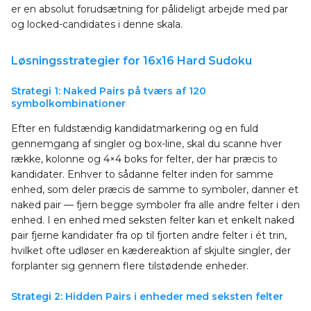
er en absolut forudsætning for pålideligt arbejde med par
og locked-candidates i denne skala.
Løsningsstrategier for 16x16 Hard Sudoku
Strategi 1: Naked Pairs på tværs af 120
symbolkombinationer
Efter en fuldstændig kandidatmarkering og en fuld
gennemgang af singler og box-line, skal du scanne hver
række, kolonne og 4×4 boks for felter, der har præcis to
kandidater. Enhver to sådanne felter inden for samme
enhed, som deler præcis de samme to symboler, danner et
naked pair — fjern begge symboler fra alle andre felter i den
enhed. I en enhed med seksten felter kan et enkelt naked
pair fjerne kandidater fra op til fjorten andre felter i ét trin,
hvilket ofte udløser en kædereaktion af skjulte singler, der
forplanter sig gennem flere tilstødende enheder.
Strategi 2: Hidden Pairs i enheder med seksten felter