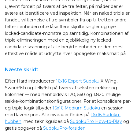
ujævnt fordelt på tværs af de tre felter, på måder der er
svære at identificere ved inspektion. Når en naked triple er
fundet, vil fjernelse af tre symboler fra op til tretten andre
felter i enheden ofte låse flere skjulte singler og nye
locked-candidate-mønstre op samtidig. Kombinationen af
triple-elimineringen med en øjeblikkelig ny locked-
candidate-scanning af alle berørte enheder er den mest
effektive måde at udnytte hver opdagelse maksimalt på.
Næste skridt
Efter Hard introducerer
16x16 Expert Sudoku
X-Wing,
Swordfish og Jellyfish på tværs af seksten rækker og
kolonner — med henholdsvis 120, 560 og 1.820 mulige
række-kombinationskonfigurationer. For at konsolidere par-
og triple-logik tilbyder
16x16 Medium Sudoku
en session
med lavere pres. Alle niveauer findes på
16x16 Sudoku-
hubben
, med teknikguides på
SudokuPro How-to-Play
og
gratis opgaver på
SudokuPro-forsiden
.