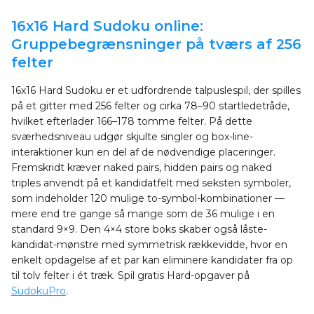
16x16 Hard Sudoku online:
Gruppebegrænsninger på tværs af 256
felter
16x16 Hard Sudoku er et udfordrende talpuslespil, der spilles
på et gitter med 256 felter og cirka 78–90 startledetråde,
hvilket efterlader 166–178 tomme felter. På dette
sværhedsniveau udgør skjulte singler og box-line-
interaktioner kun en del af de nødvendige placeringer.
Fremskridt kræver naked pairs, hidden pairs og naked
triples anvendt på et kandidatfelt med seksten symboler,
som indeholder 120 mulige to-symbol-kombinationer —
mere end tre gange så mange som de 36 mulige i en
standard 9×9. Den 4×4 store boks skaber også låste-
kandidat-mønstre med symmetrisk rækkevidde, hvor en
enkelt opdagelse af et par kan eliminere kandidater fra op
til tolv felter i ét træk. Spil gratis Hard-opgaver på
SudokuPro
.