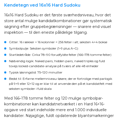
Kendetegn ved 16x16 Hard Sudoku
16x16 Hard Sudoku er det første sværhedsniveau, hvor det
store antal mulige kandidatkombinationer gør systematisk
søgning efter gruppebegrænsninger — snarere end visuel
inspektion — til den eneste pålidelige tilgang.
Gitter
: 16 rækker × 16 kolonner = 256 felter i alt; seksten 4×4 bokse
Symbolpulje
: Seksten symboler (1–9 plus A–G)
Startledetråde
: Cirka 78–90 forudfyldte felter (166–178 tomme felter)
Nødvendig logik
: Naked pairs, hidden pairs, naked triples og fuld
tovejs locked-candidate-analyse på tværs af alle 48 enheder
Typisk løsningstid
: 75–120 minutter
Bedst til
: Erfarne mellemniveau-løsere, der er fortrolige med parlogik
på 9×9 eller 12×12 og er klar til at anvende den på et kandidatfelt med
seksten symboler i fuld skala
Med 166–178 tomme felter og 120 mulige symbolpar-
kombinationer kan kandidatnetværket i en Hard 16×16-
opgave ved start indeholde mere end 1.000 individuelle
kandidater. Nøjagtige, fuldt opdaterede blyantsmarkeringer