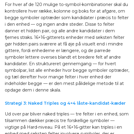
For hver af de 120 mulige to-symbol-kombinationer skal du
kontrollere hver række, kolonne og boks for at afgøre, om
begge symboler optræder som kandidater i præcis to felter
i den enhed — og ingen andre steder. Disse to felter
danner et hidden pair, og alle andre kandidater i dem
fjernes straks. 16×16-gitterets enheder med seksten felter
gør hidden pairs sværere at få øje på visuelt end i mindre
gittere, fordi enhederne er længere, og de parrede
symboler lettere overses blandt et bredere felt af andre
kandidater. En struktureret gennemgang — for hvert
symbolpar, list alle enheder hvor begge symboler optræder,
og tæl derefter hvor mange felter i hver enhed der
indeholder begge — er den mest pålidelige metode til at
opdage dem i denne skala.
Strategi 3: Naked Triples og 4×4 låste-kandidat-kæder
Ud over par bliver naked triples — tre felter i en enhed, som
tilsammen dækker præcis tre forskellige symboler —
vigtige på Hard-niveau. På et 16×16-gitter kan triples i en
enhed med seksten felter involvere symboler, der er