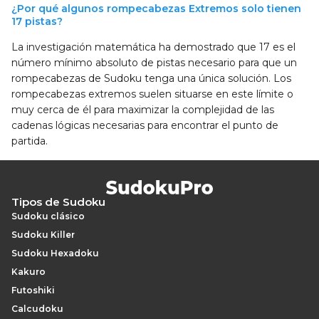
¿Por qué algunos rompecabezas Extremos solo tienen
17 pistas?
La investigación matemática ha demostrado que 17 es el
número mínimo absoluto de pistas necesario para que un
rompecabezas de Sudoku tenga una única solución. Los
rompecabezas extremos suelen situarse en este límite o
muy cerca de él para maximizar la complejidad de las
cadenas lógicas necesarias para encontrar el punto de
partida.
Tipos de Sudoku
Sudoku clásico
Sudoku Killer
Sudoku Hexadoku
Kakuro
Futoshiki
Calcudoku