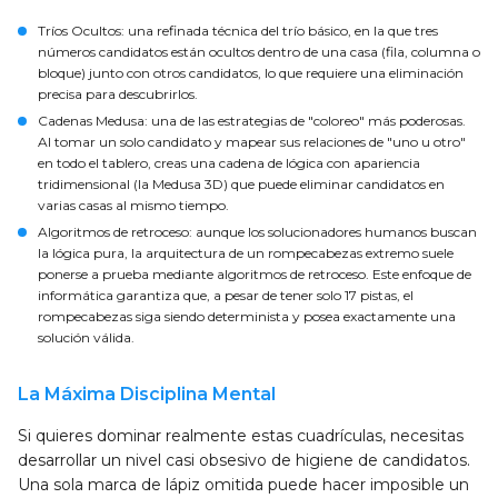
Tríos Ocultos: una refinada técnica del trío básico, en la que tres
números candidatos están ocultos dentro de una casa (fila, columna o
bloque) junto con otros candidatos, lo que requiere una eliminación
precisa para descubrirlos.
Cadenas Medusa: una de las estrategias de "coloreo" más poderosas.
Al tomar un solo candidato y mapear sus relaciones de "uno u otro"
en todo el tablero, creas una cadena de lógica con apariencia
tridimensional (la Medusa 3D) que puede eliminar candidatos en
varias casas al mismo tiempo.
Algoritmos de retroceso: aunque los solucionadores humanos buscan
la lógica pura, la arquitectura de un rompecabezas extremo suele
ponerse a prueba mediante algoritmos de retroceso. Este enfoque de
informática garantiza que, a pesar de tener solo 17 pistas, el
rompecabezas siga siendo determinista y posea exactamente una
solución válida.
La Máxima Disciplina Mental
Si quieres dominar realmente estas cuadrículas, necesitas
desarrollar un nivel casi obsesivo de higiene de candidatos.
Una sola marca de lápiz omitida puede hacer imposible un