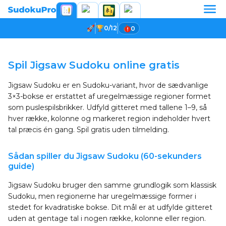
0/12
0
Indlæser spil...
Spil Jigsaw Sudoku online gratis
Jigsaw Sudoku er en Sudoku-variant, hvor de sædvanlige
3×3-bokse er erstattet af uregelmæssige regioner formet
som puslespilsbrikker. Udfyld gitteret med tallene 1–9, så
hver række, kolonne og markeret region indeholder hvert
tal præcis én gang. Spil gratis uden tilmelding.
Sådan spiller du Jigsaw Sudoku (60-sekunders
guide)
Jigsaw Sudoku bruger den samme grundlogik som klassisk
Sudoku, men regionerne har uregelmæssige former i
stedet for kvadratiske bokse. Dit mål er at udfylde gitteret
uden at gentage tal i nogen række, kolonne eller region.