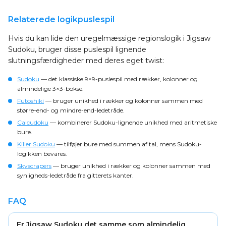
Relaterede logikpuslespil
Hvis du kan lide den uregelmæssige regionslogik i Jigsaw
Sudoku, bruger disse puslespil lignende
slutningsfærdigheder med deres eget twist:
Sudoku
— det klassiske 9×9-puslespil med rækker, kolonner og
almindelige 3×3-bokse.
Futoshiki
— bruger unikhed i rækker og kolonner sammen med
større-end- og mindre-end-ledetråde.
Calcudoku
— kombinerer Sudoku-lignende unikhed med aritmetiske
bure.
Killer Sudoku
— tilføjer bure med summen af tal, mens Sudoku-
logikken bevares.
Skyscrapers
— bruger unikhed i rækker og kolonner sammen med
synligheds-ledetråde fra gitterets kanter.
FAQ
Er Jigsaw Sudoku det samme som almindelig