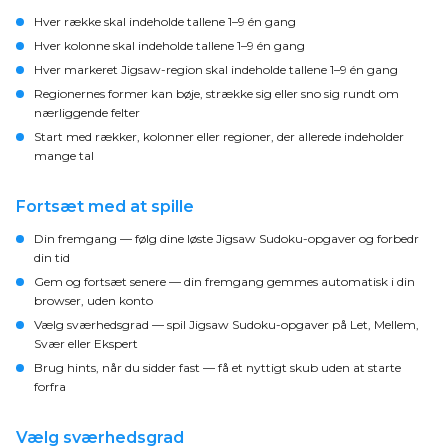
Hver række skal indeholde tallene 1–9 én gang
Hver kolonne skal indeholde tallene 1–9 én gang
Hver markeret Jigsaw-region skal indeholde tallene 1–9 én gang
Regionernes former kan bøje, strække sig eller sno sig rundt om
nærliggende felter
Start med rækker, kolonner eller regioner, der allerede indeholder
mange tal
Fortsæt med at spille
Din fremgang
— følg dine løste Jigsaw Sudoku-opgaver og forbedr
din tid
Gem og fortsæt senere
— din fremgang gemmes automatisk i din
browser, uden konto
Vælg sværhedsgrad
— spil Jigsaw Sudoku-opgaver på Let, Mellem,
Svær eller Ekspert
Brug hints, når du sidder fast
— få et nyttigt skub uden at starte
forfra
Vælg sværhedsgrad