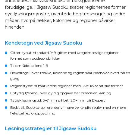
anderledes. I klassisk Sudoku er boksgrænserne
forudsigelige. I Jigsaw Sudoku skaber regionernes former
nye løsningsmønstre, uventede begrænsninger og andre
måder, hvorpå rækker, kolonner og regioner påvirker
hinanden.
Kendetegn ved Jigsaw Sudoku
Gitterlayout:
standard 9×9-gitter med uregelmæssige regioner
formet som puslespilsbrikker
Talområde:
tallene 1–9
Hovedregel:
hver række, kolonne og region skal indeholde hvert tal én
gang
Regionstype:
ni markerede regioner med ikke-kvadratiske former
Entydig løsning:
hver gyldig opgave har præcis én løsning
Typisk løsningstid:
3–7 min på Let, 20+ min på Ekspert
Bedst til:
Sudoku-spillere, der vil have velkendte regler med en mere
fleksibel regionopbygning
Løsningsstrategier til Jigsaw Sudoku