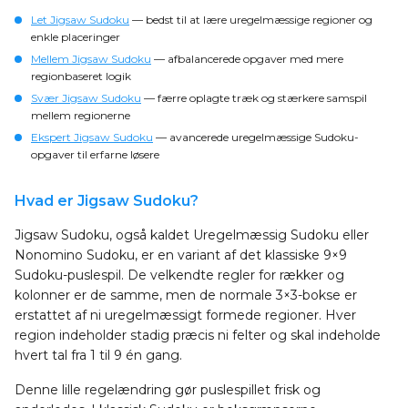
Let Jigsaw Sudoku
— bedst til at lære uregelmæssige regioner og
enkle placeringer
Mellem Jigsaw Sudoku
— afbalancerede opgaver med mere
regionbaseret logik
Svær Jigsaw Sudoku
— færre oplagte træk og stærkere samspil
mellem regionerne
Ekspert Jigsaw Sudoku
— avancerede uregelmæssige Sudoku-
opgaver til erfarne løsere
Hvad er Jigsaw Sudoku?
Jigsaw Sudoku, også kaldet Uregelmæssig Sudoku eller
Nonomino Sudoku, er en variant af det klassiske 9×9
Sudoku-puslespil. De velkendte regler for rækker og
kolonner er de samme, men de normale 3×3-bokse er
erstattet af ni uregelmæssigt formede regioner. Hver
region indeholder stadig præcis ni felter og skal indeholde
hvert tal fra 1 til 9 én gang.
Denne lille regelændring gør puslespillet frisk og