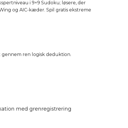
kspertniveau i 9×9 Sudoku; løsere, der
YZ-Wing og AIC-kæder. Spil gratis ekstreme
t gennem ren logisk deduktion.
kation med grenregistrering