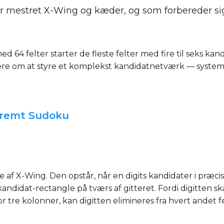
ar mestret X-Wing og kæder, og som forbereder sig
d 64 felter starter de fleste felter med fire til seks ka
re om at styre et komplekst kandidatnetværk — system
stremt Sudoku
af X-Wing. Den opstår, når en digits kandidater i præcis
idat-rectangle på tværs af gitteret. Fordi digitten skal p
 tre kolonner, kan digitten elimineres fra hvert andet fel