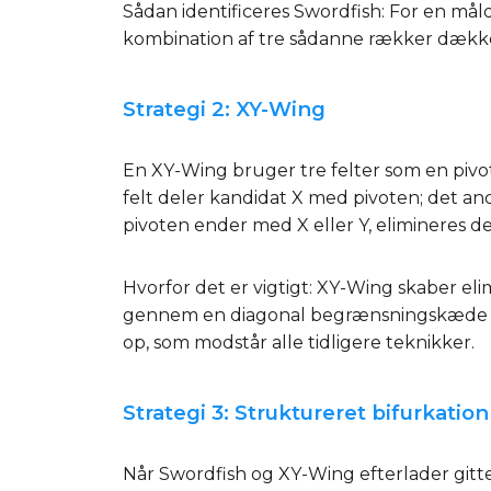
Sådan identificeres Swordfish: For en måld
kombination af tre sådanne rækker dækker i
Strategi 2: XY-Wing
En XY-Wing bruger tre felter som en pivot
felt deler kandidat X med pivoten; det an
pivoten ender med X eller Y, elimineres de
Hvorfor det er vigtigt: XY-Wing skaber e
gennem en diagonal begrænsningskæde s
op, som modstår alle tidligere teknikker.
Strategi 3: Struktureret bifurkatio
Når Swordfish og XY-Wing efterlader gitte