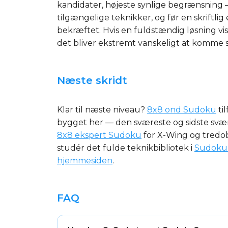
kandidater, højeste synlige begrænsning 
tilgængelige teknikker, og før en skriftlig
bekræftet. Hvis en fuldstændig løsning vis
det bliver ekstremt vanskeligt at komme si
Næste skridt
Klar til næste niveau?
8x8 ond Sudoku
ti
bygget her — den sværeste og sidste sværh
8x8 ekspert Sudoku
for X-Wing og tredob
studér det fulde teknikbibliotek i
SudokuP
hjemmesiden
.
FAQ