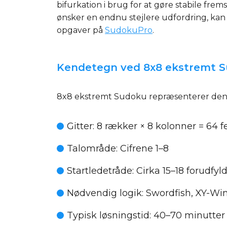
bifurkation i brug for at gøre stabile fre
ønsker en endnu stejlere udfordring, kan 
opgaver på
SudokuPro
.
Kendetegn ved 8x8 ekstremt 
8x8 ekstremt Sudoku repræsenterer den y
Gitter
: 8 rækker × 8 kolonner = 64 fe
Talområde
: Cifrene 1–8
Startledetråde
: Cirka 15–18 forudfy
Nødvendig logik
: Swordfish, XY-Wi
Typisk løsningstid
: 40–70 minutter