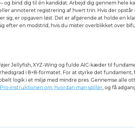
— og bind dig til én kandidat. Arbejd dig gennem hele k
 eller annoteret registrering af hvert trin. Hvis der ops
er sig, er opgaven løst. Det er afgørende at holde en kla
g efter en modstrid, hvis du mister overblikket over bif
lføjer Jellyfish, XYZ-Wing og fulde AIC-kæder til funda
edsgrad i 8×8-formatet. For at styrke det fundament, fø
belt logik i et miljø med mindre pres. Gennemse alle ot
ro-instruktionen om, hvordan man spiller
, og få adgang