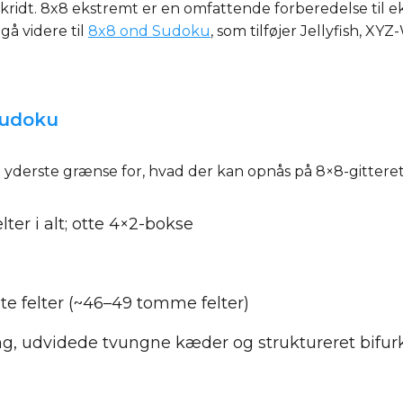
mskridt. 8x8 ekstremt er en omfattende forberedelse til e
gå videre til
8x8 ond Sudoku
, som tilføjer Jellyfish, X
Sudoku
derste grænse for, hvad der kan opnås på 8×8-gittere
lter i alt; otte 4×2-bokse
ldte felter (~46–49 tomme felter)
ng, udvidede tvungne kæder og struktureret bifur