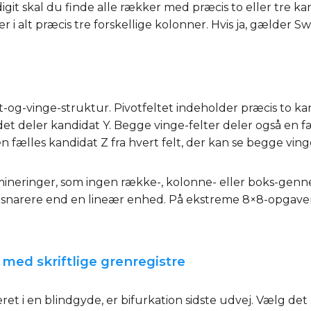
igit skal du finde alle rækker med præcis to eller tre ka
 alt præcis tre forskellige kolonner. Hvis ja, gælder Sw
-og-vinge-struktur. Pivotfeltet indeholder præcis to ka
det deler kandidat Y. Begge vinge-felter deler også en f
n fælles kandidat Z fra hvert felt, der kan se begge vinge
limineringer, som ingen række-, kolonne- eller boks-gen
narere end en lineær enhed. På ekstreme 8×8-opgaver
n med skriftlige grenregistre
ret i en blindgyde, er bifurkation sidste udvej. Vælg d