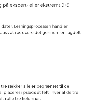
 på ekspert- eller ekstremt 9×9
ndidater. Løsningsprocessen handler
atisk at reducere det gennem en lagdelt
 tre rækker alle er begrænset til de
laceres i præcis ét felt i hver af de tre
t i alle tre kolonner.