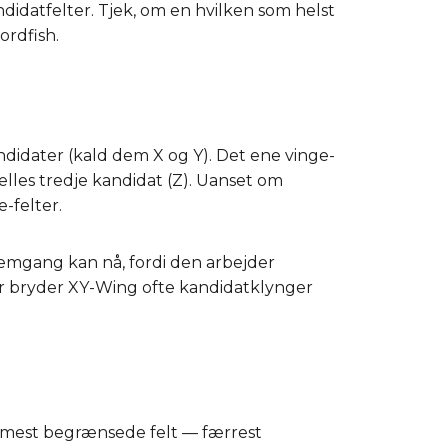
ndidatfelter. Tjek, om en hvilken som helst
ordfish.
ndidater (kald dem X og Y). Det ene vinge-
ælles tredje kandidat (Z). Uanset om
-felter.
nemgang kan nå, fordi den arbejder
 bryder XY-Wing ofte kandidatklynger
et mest begrænsede felt — færrest