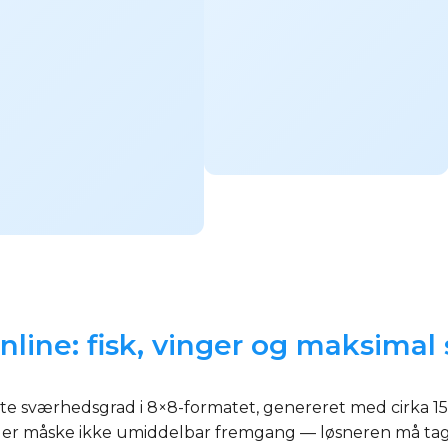
line: fisk, vinger og maksima
sværhedsgrad i 8×8-formatet, genereret med cirka 15 til
der måske ikke umiddelbar fremgang — løsneren må tag