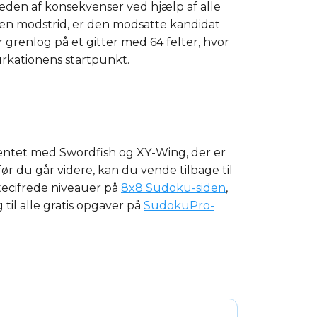
æden af konsekvenser ved hjælp af alle
tår en modstrid, er den modsatte kandidat
r grenlog på et gitter med 64 felter, hvor
urkationens startpunkt.
mentet med Swordfish og XY-Wing, der er
r du går videre, kan du vende tilbage til
tecifrede niveauer på
8x8 Sudoku-siden
,
 til alle gratis opgaver på
SudokuPro-