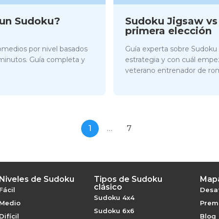
r un Sudoku?
Sudoku Jigsaw vs C
primera elección
omedios por nivel basados
Guía experta sobre Sudoku J
 minutos. Guía completa y
estrategia y con cuál empe
veterano entrenador de r
1
…
7
Niveles de Sudoku
Tipos de Sudoku
Mapa
clásico
Fácil
Desaf
Sudoku 4x4
Medio
Premi
Sudoku 6x6
Difícil
Blog