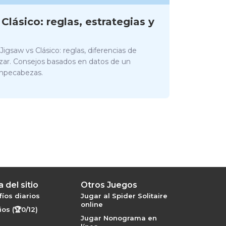
lásico: reglas, estrategias y
igsaw vs Clásico: reglas, diferencias de
zar. Consejos basados en datos de un
ompecabezas.
 del sitio
Otros Juegos
íos diarios
Jugar al Spider Solitaire
online
os (🏆0/12)
Jugar Nonograma en