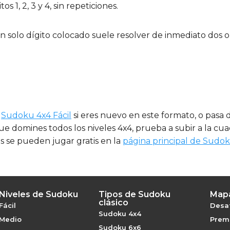
s 1, 2, 3 y 4, sin repeticiones.
solo dígito colocado suele resolver de inmediato dos o t
n
Sudoku 4x4 Fácil
si eres nuevo en este formato, o pasa
e domines todos los niveles 4x4, prueba a subir a la c
 se pueden jugar gratis en la
página principal de Sudo
Niveles de Sudoku
Tipos de Sudoku
Mapa
clásico
Fácil
Desaf
Sudoku 4x4
Medio
Premi
Sudoku 6x6