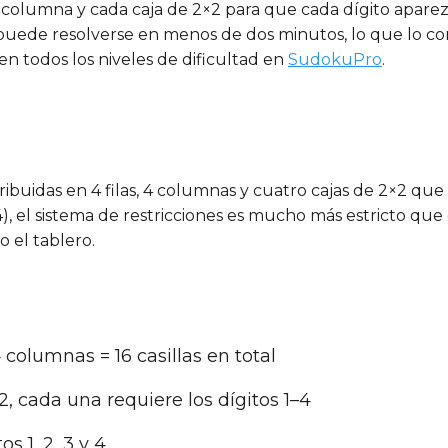
a columna y cada caja de 2×2 para que cada dígito apare
puede resolverse en menos de dos minutos, lo que lo c
 en todos los niveles de dificultad en
SudokuPro
.
ribuidas en 4 filas, 4 columnas y cuatro cajas de 2×2 q
–4), el sistema de restricciones es mucho más estricto q
 el tablero.
 4 columnas = 16 casillas en total
, cada una requiere los dígitos 1–4
tos 1, 2, 3 y 4