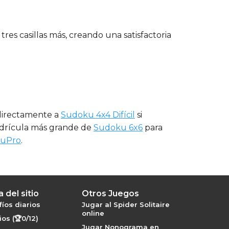
res casillas más, creando una satisfactoria
 directamente a
Sudoku 4x4 Difícil
si
uadrícula más grande de
Sudoku 6x6
para
kuPro
.
 del sitio
Otros Juegos
íos diarios
Jugar al Spider Solitaire
online
os (🏆0/12)
Jugar Nonograma en