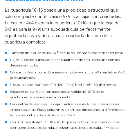
La cuadrícula 16×16 posee una propiedad estructural que
solo comparte con el clásico 9×9: sus cajas son cuadradas.
La caja de 4×4 es para la cuadrícula 16×16 lo que la caja de
3×3 es para la 9×9: una subcuadrícula perfectamente
equilibrada cuyo lado es la raíz cuadrada del lado de la
cuadrícula completa.
Tamaño de la cuadrícula
: 16 filas × 16 columnas = 256 casillas en total
Cajas
: Dieciséis subcuadrículas cuadradas de 4×4, cada una con los
dieciséis símbolos
Conjunto de símbolos
: Dieciséis símbolos — dígitos 1–9 más letras A–G
(o equivalentes)
Pistas iniciales
: Varía de ~110–120 (Fácil) hasta ~50–60 (Extremo)
Solución única
: Cada rompecabezas válido de 16x16 tiene
exactamente una respuesta correcta
Geometría de las cajas
: La caja cuadrada de 4×4 crea interacciones
simétricas entre filas y columnas en ambas direcciones, a diferencia de
la caja asimétrica 4×3 del formato 12×12
Estructura autosimilar
: 16 = 4², lo que significa que la cuadrícula se
compone de cuatro bandas horizontales de cuatro cajas 4×4 cada