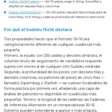
Sudoku 16x16 Experto
— ~62–74 pistas; exige X-Wing, Swordfish y
Jellyfish en dieciséis filas y columnas
Sudoku 16x16 Extremo
— ~50–60 pistas; requiere Squirmbag (pez de
cinco filas), XYZ-Wing y cadenas profundas de inferencia alternante
Por qué el Sudoku 16x16 destaca
Tres propiedades hacen que el formato 16×16 sea
categóricamente diferente de cualquier cuadrícula más
pequeña.
Primero, la escala: con 256 casillas y dieciséis símbolos, el
volumen bruto de seguimiento de candidatos requerido
supera con creces al de cualquier otro Sudoku estándar.
Segundo, la profundidad de los peces: con dieciséis filas y
dieciséis columnas, los patrones de peces de cinco filas —
llamados Squirmbag o Starfish — se vuelven localizables de
forma práctica por primera vez, añadiendo una capa de
análisis de patrones no disponible en cuadrículas más
pequeñas. Tercero, la longitud de las cadenas: las Cadenas
de Inferencia Alternante en un rompecabezas 16×16
Extremo pueden extenderse a quince o más enlaces,