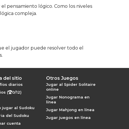
 el pensamiento lógico. Como los niveles
 lógica compleja.
ue el jugador puede resolver todo el
s.
 del sitio
Otros Juegos
íos diarios
Jugar al Spider Solitaire
online
os (🏆0/12)
Jugar Nonograma en
línea
 jugar al Sudoku
Jugar Mahjong en línea
ria del Sudoku
Jugar juegos en línea
nar cuenta