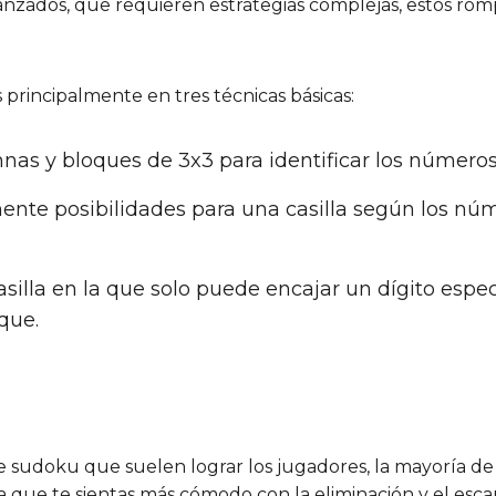
vanzados, que requieren estrategias complejas, estos r
principalmente en tres técnicas básicas:
umnas y bloques de 3x3 para identificar los números
mente posibilidades para una casilla según los nú
casilla en la que solo puede encajar un dígito espe
que.
e sudoku que suelen lograr los jugadores, la mayoría de
 que te sientas más cómodo con la eliminación y el esc