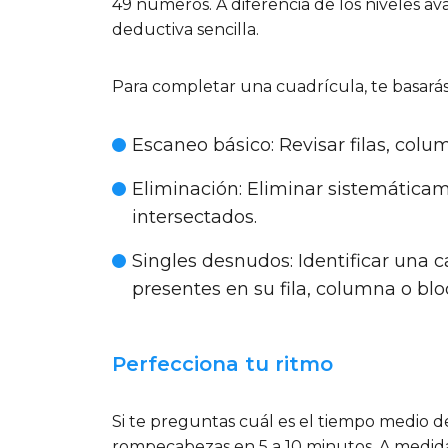
49 números. A diferencia de los niveles a
deductiva sencilla.
Para completar una cuadrícula, te basarás 
Escaneo básico
: Revisar filas, col
Eliminación
: Eliminar sistemática
intersectados.
Singles desnudos
: Identificar una 
presentes en su fila, columna o blo
Perfecciona tu ritmo
Si te preguntas cuál es el tiempo medio d
rompecabezas en 5 a 10 minutos. A medida