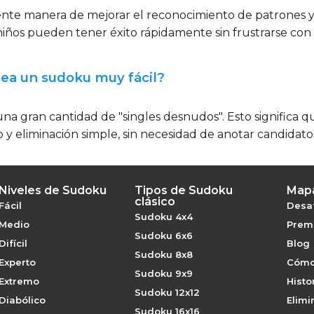
elente manera de mejorar el reconocimiento de patrones y
s niños pueden tener éxito rápidamente sin frustrarse con
ea un sudoku muy fácil?
na gran cantidad de "singles desnudos". Esto significa q
 eliminación simple, sin necesidad de anotar candidato
Niveles de Sudoku
Tipos de Sudoku
Mapa
clásico
Fácil
Desaf
Sudoku 4x4
Medio
Premi
Sudoku 6x6
Difícil
Blog
Sudoku 8x8
Experto
Cómo
Sudoku 9x9
Extremo
Histo
Sudoku 12x12
Diabólico
Elimi
Sudoku 16x16