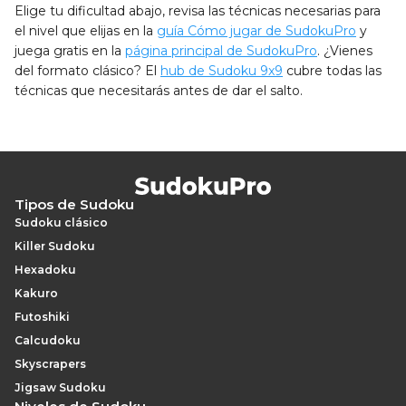
Elige tu dificultad abajo, revisa las técnicas necesarias para
el nivel que elijas en la
guía Cómo jugar de SudokuPro
y
juega gratis en la
página principal de SudokuPro
. ¿Vienes
del formato clásico? El
hub de Sudoku 9x9
cubre todas las
técnicas que necesitarás antes de dar el salto.
Tipos de Sudoku
Sudoku clásico
Killer Sudoku
Hexadoku
Kakuro
Futoshiki
Calcudoku
Skyscrapers
Jigsaw Sudoku