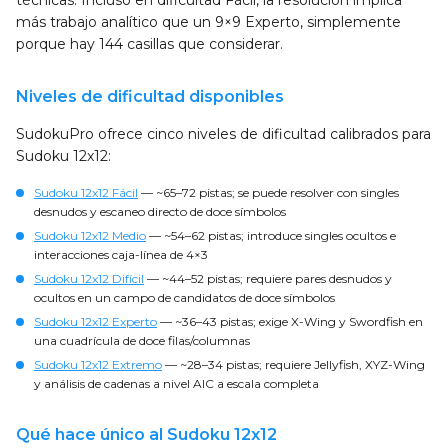
técnicas. Incluso en dificultad Fácil, la resolución implica
más trabajo analítico que un 9×9 Experto, simplemente
porque hay 144 casillas que considerar.
Niveles de dificultad disponibles
SudokuPro ofrece cinco niveles de dificultad calibrados para
Sudoku 12x12:
Sudoku 12x12 Fácil
— ~65–72 pistas; se puede resolver con singles
desnudos y escaneo directo de doce símbolos
Sudoku 12x12 Medio
— ~54–62 pistas; introduce singles ocultos e
interacciones caja-línea de 4×3
Sudoku 12x12 Difícil
— ~44–52 pistas; requiere pares desnudos y
ocultos en un campo de candidatos de doce símbolos
Sudoku 12x12 Experto
— ~36–43 pistas; exige X-Wing y Swordfish en
una cuadrícula de doce filas/columnas
Sudoku 12x12 Extremo
— ~28–34 pistas; requiere Jellyfish, XYZ-Wing
y análisis de cadenas a nivel AIC a escala completa
Qué hace único al Sudoku 12x12