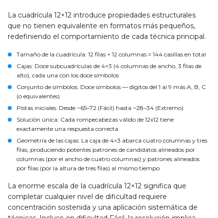
La cuadrícula 12×12 introduce propiedades estructurales
que no tienen equivalente en formatos más pequeños,
redefiniendo el comportamiento de cada técnica principal.
Tamaño de la cuadrícula
: 12 filas × 12 columnas = 144 casillas en total
Cajas
: Doce subcuadrículas de 4×3 (4 columnas de ancho, 3 filas de
alto), cada una con los doce símbolos
Conjunto de símbolos
: Doce símbolos — dígitos del 1 al 9 más A, B, C
(o equivalentes)
Pistas iniciales
: Desde ~65–72 (Fácil) hasta ~28–34 (Extremo)
Solución única
: Cada rompecabezas válido de 12x12 tiene
exactamente una respuesta correcta
Geometría de las cajas
: La caja de 4×3 abarca cuatro columnas y tres
filas, produciendo potentes patrones de candidatos alineados por
columnas (por el ancho de cuatro columnas) y patrones alineados
por filas (por la altura de tres filas) al mismo tiempo
La enorme escala de la cuadrícula 12×12 significa que
completar cualquier nivel de dificultad requiere
concentración sostenida y una aplicación sistemática de