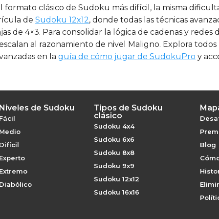
 formato clásico de Sudoku más difícil, la misma dificul
drícula de
Sudoku 12x12
, donde todas las técnicas avanz
as de 4×3. Para consolidar la lógica de cadenas y redes 
 escalan al razonamiento de nivel Maligno. Explora todos l
 avanzadas en la
guía de cómo jugar de SudokuPro
y acc
Niveles de Sudoku
Tipos de Sudoku
Mapa
clásico
Fácil
Desaf
Sudoku 4x4
Medio
Premi
Sudoku 6x6
Difícil
Blog
Sudoku 8x8
Experto
Cómo
Sudoku 9x9
Extremo
Histo
Sudoku 12x12
Diabólico
Elimi
Sudoku 16x16
Polít