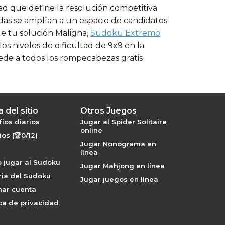
tad que define la resolución competitiva
adas se amplían a un espacio de candidatos
de tu solución Maligna,
Sudoku Extremo
os niveles de dificultad de 9x9 en la
ede a todos los rompecabezas gratis
 del sitio
Otros Juegos
íos diarios
Jugar al Spider Solitaire
online
os (🏆0/12)
Jugar Nonograma en
línea
 jugar al Sudoku
Jugar Mahjong en línea
ria del Sudoku
Jugar juegos en línea
nar cuenta
ica de privacidad