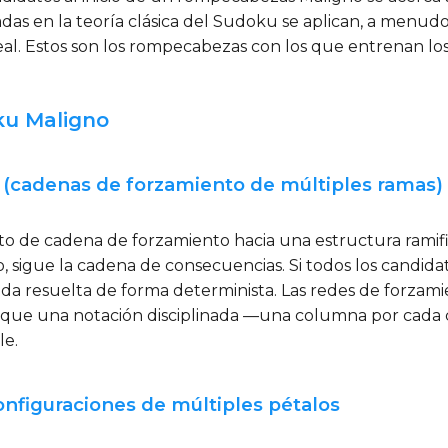
das en la teoría clásica del Sudoku se aplican, a menud
neal. Estos son los rompecabezas con los que entrenan lo
ku Maligno
o (cadenas de forzamiento de múltiples ramas)
to de cadena de forzamiento hacia una estructura rami
, sigue la cadena de consecuencias. Si todos los candida
eda resuelta de forma determinista. Las redes de forz
 que una notación disciplinada —una columna por cada can
le.
onfiguraciones de múltiples pétalos