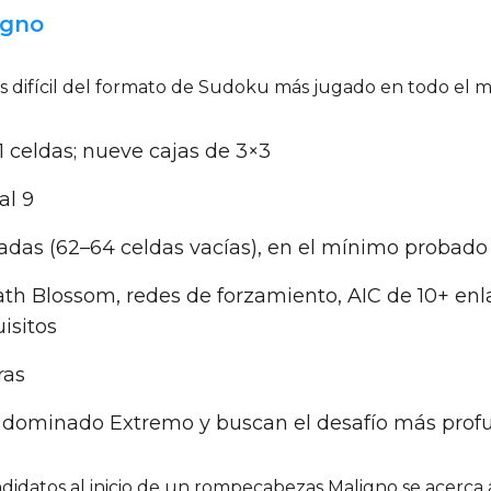
igno
s difícil del formato de Sudoku más jugado en todo el 
81 celdas; nueve cajas de 3×3
 al 9
enadas (62–64 celdas vacías), en el mínimo probado
th Blossom, redes de forzamiento, AIC de 10+ enla
isitos
ras
 dominado Extremo y buscan el desafío más profu
didatos al inicio de un rompecabezas Maligno se acerca a