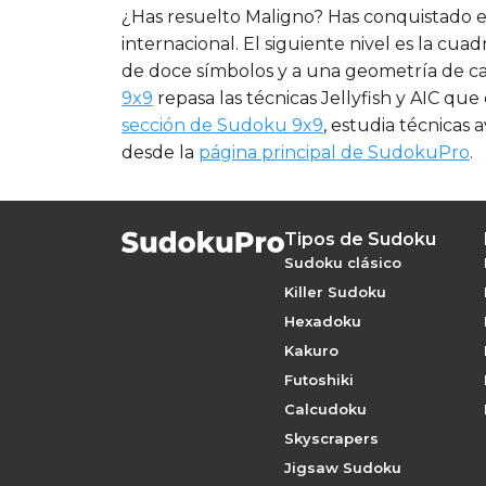
¿Has resuelto Maligno? Has conquistado el
internacional. El siguiente nivel es la cua
de doce símbolos y a una geometría de caj
9x9
repasa las técnicas Jellyfish y AIC que
sección de Sudoku 9x9
, estudia técnicas
desde la
página principal de SudokuPro
.
Tipos de Sudoku
Sudoku clásico
Killer Sudoku
Hexadoku
Kakuro
Futoshiki
Calcudoku
Skyscrapers
Jigsaw Sudoku