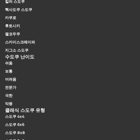
킬러 스도쿠
헥사도쿠 스도쿠
카쿠로
후토시키
캘코두쿠
스카이스크레이퍼
지그소 스도쿠
수도쿠 난이도
쉬움
보통
어려움
전문가
극한
악몽
클래식 스도쿠 유형
스도쿠 4x4
스도쿠 6x6
스도쿠 8x8