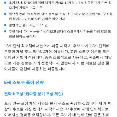
초기 단서
: 17–19개의 미리 채워진 칸(62–64개의 빈칸), 검증된 17개 단서 최
소치에 가깝거나 그 수준
필요한 논리
: ALS 체인, 데스 블로섬, 포싱 넷, 10개 이상 연결된 AIC, 구조화
된 분기; 그 이전의 모든 기법은 필수 전제
일반적인 풀이 시간
: 1–3시간
추천 대상
: Extreme을 마스터했고 클래식 스도쿠에서 가능한 가장 깊은 도
전을 원하는 풀이자
17개 단서 최소치에서는 Evil 퍼즐 시작 시 후보 수가 27개 단위에
분포한 개별 후보 약 400개에 이릅니다. 고전 스도쿠 이론의 모든
명명된 기법이 적용되며, 종종 조합적으로 사용되고, 퍼즐에서 해답
으로 가는 경로는 거의 선형적이지 않습니다. 이런 퍼즐은 경쟁 풀
이자들이 훈련에 사용하는 퍼즐입니다.
Evil 스도쿠 풀이 전략
전략 1: 포싱 넷(다중 분기 포싱 체인)
포싱 넷은 포싱 체인 개념을 분기 구조로 확장한 것입니다. 세 개 이
상의 후보를 가진 칸에서 시작하세요. 각 후보에 대해 연쇄적으로
이어지는 결과를 추적합니다. 모든 후보가 네 번째 칸에 같은 값이