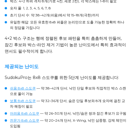
박스
: 4×2 하위 격자 8개(가로 4칸, 세로 2칸), 각 박스에는 1–8이 필요
숫자 풀
: 1, 2, 3, 4, 5, 6, 7, 8
초기 단서 수
: 약 38–42개(쉬움)에서 약 15–18개(극한)까지
유일한 해답
: 모든 유효한 8x8 퍼즐은 논리만으로 도출 가능한 정확히 하나
의 정답을 가집니다
4×2 박스 구조는 행에 정렬된 후보 패턴을 특히 촘촘하게 만들어,
잠긴 후보와 박스-라인 제거 기법이 높은 난이도에서 특히 효과적이
면서도 필수적이게 합니다.
제공되는 난이도
SudokuPro는 8x8 스도쿠를 위한 5단계 난이도를 제공합니다:
쉬움 8x8 스도쿠
— 약 38–42개 단서; 낙인 단일 후보와 직접적인 박스 스캔
으로 풀이 가능
보통 8x8 스도쿠
— 약 32–36개 단서; 숨은 단일 후보와 8개 숫자에 걸친 교
차 해칭이 필요
어려움 8x8 스도쿠
— 약 26–30개 단서; 낙인/숨은 쌍과 잠긴 후보가 요구됨
전문가 8x8 스도쿠
— 약 20–24개 단서; X-Wing, 낙인 삼중항, 강제 체인이
도입됨