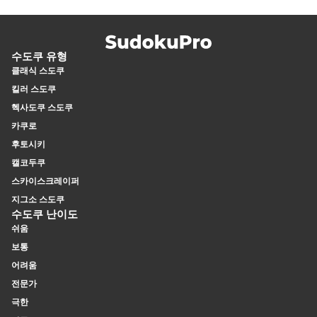
수도쿠 유형
클래식 스도쿠
킬러 스도쿠
헥사도쿠 스도쿠
카쿠로
후토시키
캘코두쿠
스카이스크레이퍼
지그소 스도쿠
수도쿠 난이도
쉬움
보통
어려움
전문가
극한