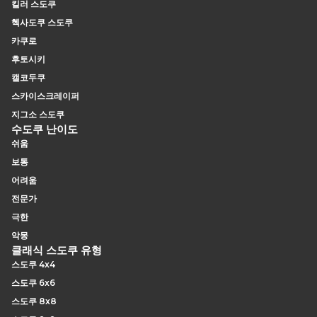
킬러 스도쿠
헥사도쿠 스도쿠
카쿠로
후토시키
캘코두쿠
스카이스크레이퍼
지그소 스도쿠
수도쿠 난이도
쉬움
보통
어려움
전문가
극한
악몽
클래식 스도쿠 유형
스도쿠 4x4
스도쿠 6x6
스도쿠 8x8