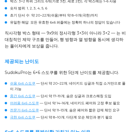
박스
: 3×2 하위 그리드 6개(가로 3칸, 세로 2칸), 각 박스에는 1–6 사용
숫자 범위
: 1, 2, 3, 4, 5, 6
초기 단서 수
: 약 20–22개(쉬움)부터 약 8–9개(극한)까지
유일한 해답
: 모든 유효한 6x6 퍼즐에는 정확히 하나의 정답이 있습니다
직사각형 박스 형태 — 9x9의 정사각형 3×3이 아니라 3×2 — 는 비
대칭적인 제약 구조를 만들어, 행 방향과 열 방향을 동시에 생각하
는 풀이자에게 보상을 줍니다.
제공되는 난이도
SudokuPro는 6×6 스도쿠를 위한 5단계 난이도를 제공합니다.
쉬움 6x6 스도쿠
— 단서 약 20–22개; 네이키드 싱글과 직접 소거만으로 풀
이 가능
중간 6x6 스도쿠
— 단서 약 17–19개; 숨은 싱글과 크로스해칭 도입
어려움 6x6 스도쿠
— 단서 약 14–16개; 네이키드 페어와 고정 후보 필요
전문가 6x6 스도쿠
— 단서 약 11–13개; 숨은 페어와 짧은 강제 체인 요구
극한 6x6 스도쿠
— 단서 약 8–10개; 다단계 모순 체인과 분기 필요