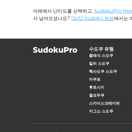
아래에서 난이도를 선택하고,
SudokuPro Ho
서 넘어오셨나요?
12x12 Sudoku 허브
에서는 
수도쿠 유형
클래식 스도쿠
킬러 스도쿠
헥사도쿠 스도쿠
카쿠로
후토시키
캘코두쿠
스카이스크레이퍼
지그소 스도쿠