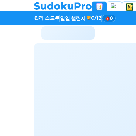
킬러 스도쿠
0/12
일일 챌린지
0