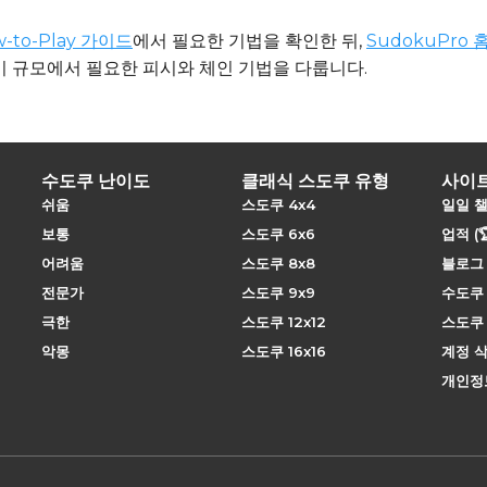
w-to-Play 가이드
에서 필요한 기법을 확인한 뒤,
SudokuPro
이 규모에서 필요한 피시와 체인 기법을 다룹니다.
수도쿠 난이도
클래식 스도쿠 유형
사이
쉬움
스도쿠 4x4
일일 
보통
스도쿠 6x6
업적 (
어려움
스도쿠 8x8
블로그
전문가
스도쿠 9x9
수도쿠
극한
스도쿠 12x12
스도쿠
악몽
스도쿠 16x16
계정 
개인정