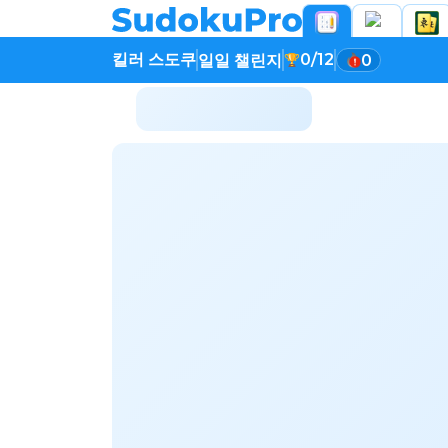
킬러 스도쿠
0/12
일일 챌린지
0