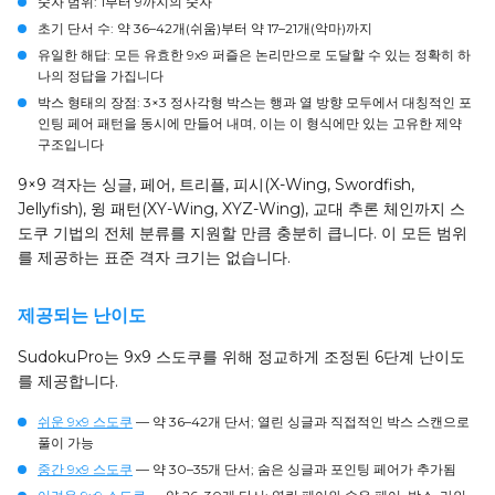
숫자 범위:
1부터 9까지의 숫자
초기 단서 수:
약 36–42개(쉬움)부터 약 17–21개(악마)까지
유일한 해답:
모든 유효한 9x9 퍼즐은 논리만으로 도달할 수 있는 정확히 하
나의 정답을 가집니다
박스 형태의 장점:
3×3 정사각형 박스는 행과 열 방향 모두에서 대칭적인 포
인팅 페어 패턴을 동시에 만들어 내며, 이는 이 형식에만 있는 고유한 제약
구조입니다
9×9 격자는 싱글, 페어, 트리플, 피시(X-Wing, Swordfish,
Jellyfish), 윙 패턴(XY-Wing, XYZ-Wing), 교대 추론 체인까지 스
도쿠 기법의 전체 분류를 지원할 만큼 충분히 큽니다. 이 모든 범위
를 제공하는 표준 격자 크기는 없습니다.
제공되는 난이도
SudokuPro는 9x9 스도쿠를 위해 정교하게 조정된 6단계 난이도
를 제공합니다.
쉬운 9x9 스도쿠
— 약 36–42개 단서; 열린 싱글과 직접적인 박스 스캔으로
풀이 가능
중간 9x9 스도쿠
— 약 30–35개 단서; 숨은 싱글과 포인팅 페어가 추가됨