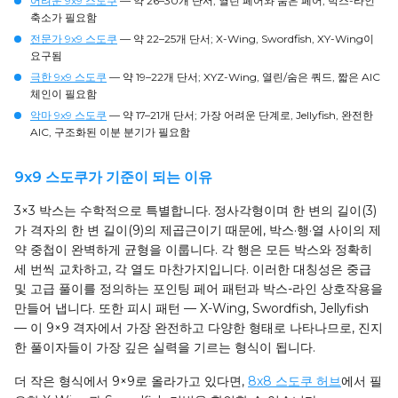
어려운 9x9 스도쿠
— 약 26–30개 단서; 열린 페어와 숨은 페어, 박스-라인
축소가 필요함
전문가 9x9 스도쿠
— 약 22–25개 단서; X-Wing, Swordfish, XY-Wing이
요구됨
극한 9x9 스도쿠
— 약 19–22개 단서; XYZ-Wing, 열린/숨은 쿼드, 짧은 AIC
체인이 필요함
악마 9x9 스도쿠
— 약 17–21개 단서; 가장 어려운 단계로, Jellyfish, 완전한
AIC, 구조화된 이분 분기가 필요함
9x9 스도쿠가 기준이 되는 이유
3×3 박스는 수학적으로 특별합니다. 정사각형이며 한 변의 길이(3)
가 격자의 한 변 길이(9)의 제곱근이기 때문에, 박스·행·열 사이의 제
약 중첩이 완벽하게 균형을 이룹니다. 각 행은 모든 박스와 정확히
세 번씩 교차하고, 각 열도 마찬가지입니다. 이러한 대칭성은 중급
및 고급 풀이를 정의하는 포인팅 페어 패턴과 박스-라인 상호작용을
만들어 냅니다. 또한 피시 패턴 — X-Wing, Swordfish, Jellyfish
— 이 9×9 격자에서 가장 완전하고 다양한 형태로 나타나므로, 진지
한 풀이자들이 가장 깊은 실력을 기르는 형식이 됩니다.
더 작은 형식에서 9×9로 올라가고 있다면,
8x8 스도쿠 허브
에서 필