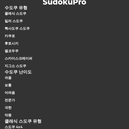
큰 격자가 더 넓은 범위의 다중 단위 패턴을 지원하기 때문입
니다.
수도쿠 유형
클래식 스도쿠
킬러 스도쿠
헥사도쿠 스도쿠
카쿠로
후토시키
캘코두쿠
스카이스크레이퍼
지그소 스도쿠
수도쿠 난이도
쉬움
보통
어려움
전문가
극한
악몽
클래식 스도쿠 유형
스도쿠 4x4