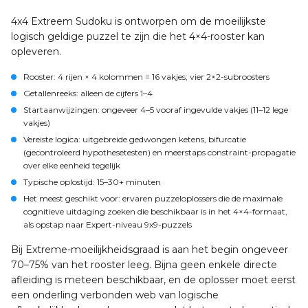
4x4 Extreem Sudoku is ontworpen om de moeilijkste
logisch geldige puzzel te zijn die het 4×4-rooster kan
opleveren.
Rooster: 4 rijen × 4 kolommen = 16 vakjes; vier 2×2-subroosters
Getallenreeks: alleen de cijfers 1–4
Startaanwijzingen: ongeveer 4–5 vooraf ingevulde vakjes (11–12 lege
vakjes)
Vereiste logica: uitgebreide gedwongen ketens, bifurcatie
(gecontroleerd hypothesetesten) en meerstaps constraint-propagatie
over elke eenheid tegelijk
Typische oplostijd: 15–30+ minuten
Het meest geschikt voor: ervaren puzzeloplossers die de maximale
cognitieve uitdaging zoeken die beschikbaar is in het 4×4-formaat,
als opstap naar Expert-niveau 9x9-puzzels
Bij Extreme-moeilijkheidsgraad is aan het begin ongeveer
70–75% van het rooster leeg. Bijna geen enkele directe
afleiding is meteen beschikbaar, en de oplosser moet eerst
een onderling verbonden web van logische