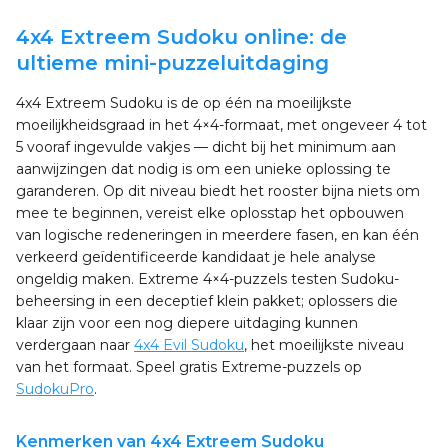
4x4 Extreem Sudoku online: de
ultieme mini-puzzeluitdaging
4x4 Extreem Sudoku is de op één na moeilijkste
moeilijkheidsgraad in het 4×4-formaat, met ongeveer 4 tot
5 vooraf ingevulde vakjes — dicht bij het minimum aan
aanwijzingen dat nodig is om een unieke oplossing te
garanderen. Op dit niveau biedt het rooster bijna niets om
mee te beginnen, vereist elke oplosstap het opbouwen
van logische redeneringen in meerdere fasen, en kan één
verkeerd geïdentificeerde kandidaat je hele analyse
ongeldig maken. Extreme 4×4-puzzels testen Sudoku-
beheersing in een deceptief klein pakket; oplossers die
klaar zijn voor een nog diepere uitdaging kunnen
verdergaan naar
4x4 Evil Sudoku
, het moeilijkste niveau
van het formaat. Speel gratis Extreme-puzzels op
SudokuPro
.
Kenmerken van 4x4 Extreem Sudoku