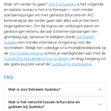
Klaar om verder te gaan?
4x4 Evil Sudoku
is het volgende
en laatste niveau in het 4×4-formaat — met minder
startaanwijzingen en met geneste bifurcatie en AIC-
ketenanalyse die verder gaan dan alles wat je hier bent
tegengekomen. Om de logica van verborgen paren en
gedwongen ketens, die aan Extreme-oplossingen ten
grondslag ligt, opnieuw te bekijken, biedt
4x4 Expert
Sudoku
een minder intensieve omgeving voor die
technieken. Bekijk het volledige 4×4-moeilijkheidsbereik op
de
4x4 Sudoku-pagina
, scherp je vaardigheden aan met de
SudokuPro-handleiding hoe te spelen
, en krijg toegang tot
alle gratis puzzels vanaf de
SudokuPro-startpagina
.
FAQ
Wat is 4x4 Extreem Sudoku?
4x4 Extreem Sudoku is de op één na moeilijkste
Wat is het verschil tussen bifurcatie en
moeilijkheidsgraad in het 4×4-formaat, met slechts 4–5
gokken bij Sudoku?
vooraf ingevulde aanwijzingen van de 16 vakjes. Het