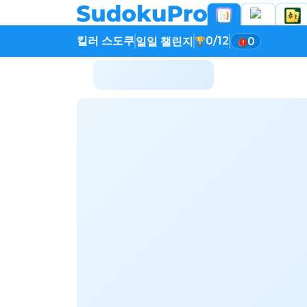
킬러 스도쿠
0/12
일일 챌린지
0