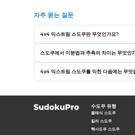
자주 묻는 질문
4x4 익스트림 스도쿠란 무엇인가요?
4x4 익스트림 스도쿠는 4×4 형식에서 두 번
스도쿠에서 이분법과 추측의 차이는 무엇인
증하는 다단계 강제 연쇄와 통제된 이분법을 
추측은 논리적 근거 없이 임의로 숫자를 넣고
4x4 익스트림 스도쿠를 익힌 다음에는 무엇
중 하나가 맞다고 가정하고, 모든 강제되는 
닌 통제되고 구조화된 과정입니다.
4×4 형식에서 다음으로 추천되는 단계는 [4x4 이
리와 AIC 연쇄를 요구합니다. 새로운 격자 크기로 
으로 확장하고 3×2 박스와 1–6 숫자를 도입
수도쿠 유형
클래식 스도쿠
킬러 스도쿠
헥사도쿠 스도쿠