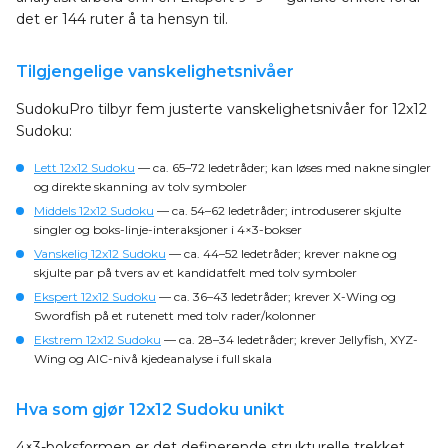
det er 144 ruter å ta hensyn til.
Tilgjengelige vanskelighetsnivåer
SudokuPro tilbyr fem justerte vanskelighetsnivåer for 12x12
Sudoku:
Lett 12x12 Sudoku
— ca. 65–72 ledetråder; kan løses med nakne singler
og direkte skanning av tolv symboler
Middels 12x12 Sudoku
— ca. 54–62 ledetråder; introduserer skjulte
singler og boks-linje-interaksjoner i 4×3-bokser
Vanskelig 12x12 Sudoku
— ca. 44–52 ledetråder; krever nakne og
skjulte par på tvers av et kandidatfelt med tolv symboler
Ekspert 12x12 Sudoku
— ca. 36–43 ledetråder; krever X-Wing og
Swordfish på et rutenett med tolv rader/kolonner
Ekstrem 12x12 Sudoku
— ca. 28–34 ledetråder; krever Jellyfish, XYZ-
Wing og AIC-nivå kjedeanalyse i full skala
Hva som gjør 12x12 Sudoku unikt
4×3-boksformen er det definerende strukturelle trekket