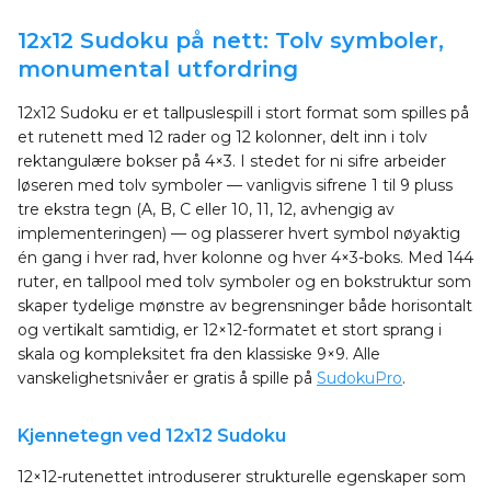
12x12 Sudoku på nett: Tolv symboler,
monumental utfordring
12x12 Sudoku er et tallpuslespill i stort format som spilles på
et rutenett med 12 rader og 12 kolonner, delt inn i tolv
rektangulære bokser på 4×3. I stedet for ni sifre arbeider
løseren med tolv symboler — vanligvis sifrene 1 til 9 pluss
tre ekstra tegn (A, B, C eller 10, 11, 12, avhengig av
implementeringen) — og plasserer hvert symbol nøyaktig
én gang i hver rad, hver kolonne og hver 4×3-boks. Med 144
ruter, en tallpool med tolv symboler og en bokstruktur som
skaper tydelige mønstre av begrensninger både horisontalt
og vertikalt samtidig, er 12×12-formatet et stort sprang i
skala og kompleksitet fra den klassiske 9×9. Alle
vanskelighetsnivåer er gratis å spille på
SudokuPro
.
Kjennetegn ved 12x12 Sudoku
12×12-rutenettet introduserer strukturelle egenskaper som