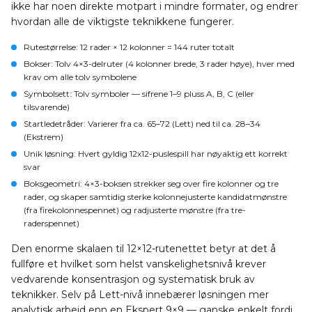
ikke har noen direkte motpart i mindre formater, og endrer
hvordan alle de viktigste teknikkene fungerer.
Rutestørrelse
: 12 rader × 12 kolonner = 144 ruter totalt
Bokser
: Tolv 4×3-delruter (4 kolonner brede, 3 rader høye), hver med
krav om alle tolv symbolene
Symbolsett
: Tolv symboler — sifrene 1–9 pluss A, B, C (eller
tilsvarende)
Startledetråder
: Varierer fra ca. 65–72 (Lett) ned til ca. 28–34
(Ekstrem)
Unik løsning
: Hvert gyldig 12x12-puslespill har nøyaktig ett korrekt
svar
Boksgeometri
: 4×3-boksen strekker seg over fire kolonner og tre
rader, og skaper samtidig sterke kolonnejusterte kandidatmønstre
(fra firekolonnespennet) og radjusterte mønstre (fra tre-
raderspennet)
Den enorme skalaen til 12×12-rutenettet betyr at det å
fullføre et hvilket som helst vanskelighetsnivå krever
vedvarende konsentrasjon og systematisk bruk av
teknikker. Selv på Lett-nivå innebærer løsningen mer
analytisk arbeid enn en Ekspert 9×9 — ganske enkelt fordi