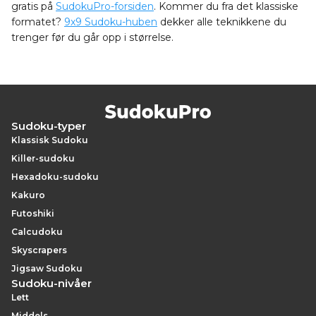
gratis på
SudokuPro-forsiden
. Kommer du fra det klassiske
formatet?
9x9 Sudoku-huben
dekker alle teknikkene du
trenger før du går opp i størrelse.
Sudoku-typer
Klassisk Sudoku
Killer-sudoku
Hexadoku-sudoku
Kakuro
Futoshiki
Calcudoku
Skyscrapers
Jigsaw Sudoku
Sudoku-nivåer
Lett
Middels