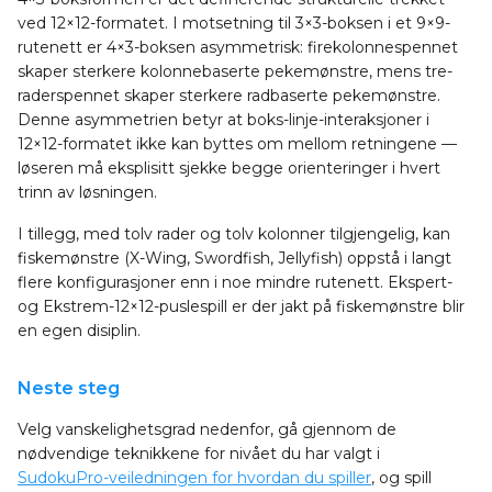
ved 12×12-formatet. I motsetning til 3×3-boksen i et 9×9-
rutenett er 4×3-boksen asymmetrisk: firekolonnespennet
skaper sterkere kolonnebaserte pekemønstre, mens tre-
raderspennet skaper sterkere radbaserte pekemønstre.
Denne asymmetrien betyr at boks-linje-interaksjoner i
12×12-formatet ikke kan byttes om mellom retningene —
løseren må eksplisitt sjekke begge orienteringer i hvert
trinn av løsningen.
I tillegg, med tolv rader og tolv kolonner tilgjengelig, kan
fiskemønstre (X-Wing, Swordfish, Jellyfish) oppstå i langt
flere konfigurasjoner enn i noe mindre rutenett. Ekspert-
og Ekstrem-12×12-puslespill er der jakt på fiskemønstre blir
en egen disiplin.
Neste steg
Velg vanskelighetsgrad nedenfor, gå gjennom de
nødvendige teknikkene for nivået du har valgt i
SudokuPro-veiledningen for hvordan du spiller
, og spill