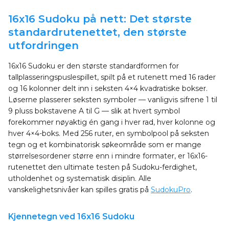
16x16 Sudoku på nett: Det største
standardrutenettet, den største
utfordringen
16x16 Sudoku er den største standardformen for
tallplasseringspuslespillet, spilt på et rutenett med 16 rader
og 16 kolonner delt inn i seksten 4×4 kvadratiske bokser.
Løserne plasserer seksten symboler — vanligvis sifrene 1 til
9 pluss bokstavene A til G — slik at hvert symbol
forekommer nøyaktig én gang i hver rad, hver kolonne og
hver 4×4-boks. Med 256 ruter, en symbolpool på seksten
tegn og et kombinatorisk søkeområde som er mange
størrelsesordener større enn i mindre formater, er 16x16-
rutenettet den ultimate testen på Sudoku-ferdighet,
utholdenhet og systematisk disiplin. Alle
vanskelighetsnivåer kan spilles gratis på
SudokuPro
.
Kjennetegn ved 16x16 Sudoku