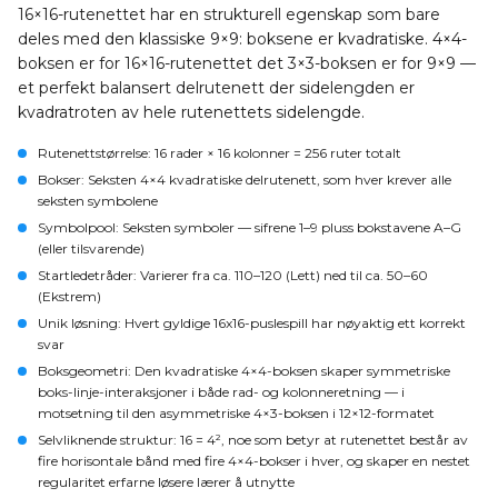
16×16-rutenettet har en strukturell egenskap som bare
deles med den klassiske 9×9: boksene er kvadratiske. 4×4-
boksen er for 16×16-rutenettet det 3×3-boksen er for 9×9 —
et perfekt balansert delrutenett der sidelengden er
kvadratroten av hele rutenettets sidelengde.
Rutenettstørrelse
: 16 rader × 16 kolonner = 256 ruter totalt
Bokser
: Seksten 4×4 kvadratiske delrutenett, som hver krever alle
seksten symbolene
Symbolpool
: Seksten symboler — sifrene 1–9 pluss bokstavene A–G
(eller tilsvarende)
Startledetråder
: Varierer fra ca. 110–120 (Lett) ned til ca. 50–60
(Ekstrem)
Unik løsning
: Hvert gyldige 16x16-puslespill har nøyaktig ett korrekt
svar
Boksgeometri
: Den kvadratiske 4×4-boksen skaper symmetriske
boks-linje-interaksjoner i både rad- og kolonneretning — i
motsetning til den asymmetriske 4×3-boksen i 12×12-formatet
Selvliknende struktur
: 16 = 4², noe som betyr at rutenettet består av
fire horisontale bånd med fire 4×4-bokser i hver, og skaper en nestet
regularitet erfarne løsere lærer å utnytte