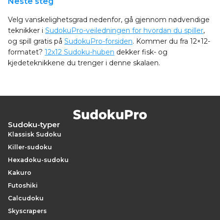
Neste steg
Velg vanskelighetsgrad nedenfor, gå gjennom nødvendige
teknikker i
SudokuPro-veiledningen for hvordan du spiller
,
og spill gratis på
SudokuPro-forsiden
. Kommer du fra 12×12-
formatet?
12x12 Sudoku-huben
dekker fisk- og
kjedeteknikkene du trenger i denne skalaen.
Sudoku-typer
Klassisk Sudoku
Killer-sudoku
Hexadoku-sudoku
Kakuro
Futoshiki
Calcudoku
Skyscrapers