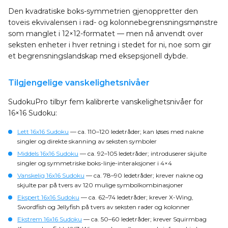
Den kvadratiske boks-symmetrien gjenoppretter den
toveis ekvivalensen i rad- og kolonnebegrensningsmønstre
som manglet i 12×12-formatet — men nå anvendt over
seksten enheter i hver retning i stedet for ni, noe som gir
et begrensningslandskap med eksepsjonell dybde.
Tilgjengelige vanskelighetsnivåer
SudokuPro tilbyr fem kalibrerte vanskelighetsnivåer for
16×16 Sudoku:
Lett 16x16 Sudoku
— ca. 110–120 ledetråder; kan løses med nakne
singler og direkte skanning av seksten symboler
Middels 16x16 Sudoku
— ca. 92–105 ledetråder; introduserer skjulte
singler og symmetriske boks-linje-interaksjoner i 4×4
Vanskelig 16x16 Sudoku
— ca. 78–90 ledetråder; krever nakne og
skjulte par på tvers av 120 mulige symbolkombinasjoner
Ekspert 16x16 Sudoku
— ca. 62–74 ledetråder; krever X-Wing,
Swordfish og Jellyfish på tvers av seksten rader og kolonner
Ekstrem 16x16 Sudoku
— ca. 50–60 ledetråder; krever Squirmbag