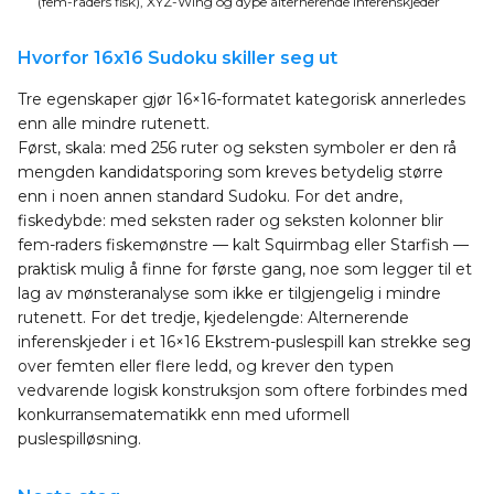
(fem-raders fisk), XYZ-Wing og dype alternerende inferenskjeder
Hvorfor 16x16 Sudoku skiller seg ut
Tre egenskaper gjør 16×16-formatet kategorisk annerledes
enn alle mindre rutenett.
Først, skala: med 256 ruter og seksten symboler er den rå
mengden kandidatsporing som kreves betydelig større
enn i noen annen standard Sudoku. For det andre,
fiskedybde: med seksten rader og seksten kolonner blir
fem-raders fiskemønstre — kalt Squirmbag eller Starfish —
praktisk mulig å finne for første gang, noe som legger til et
lag av mønsteranalyse som ikke er tilgjengelig i mindre
rutenett. For det tredje, kjedelengde: Alternerende
inferenskjeder i et 16×16 Ekstrem-puslespill kan strekke seg
over femten eller flere ledd, og krever den typen
vedvarende logisk konstruksjon som oftere forbindes med
konkurransematematikk enn med uformell
puslespilløsning.