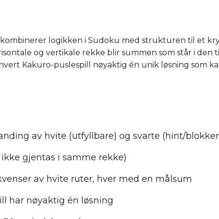
m kombinerer logikken i Sudoku med strukturen til et kry
risontale og vertikale rekke blir summen som står i den ti
vert Kakuro-puslespill nøyaktig én unik løsning som ka
ding av hvite (utfyllbare) og svarte (hint/blokker
an ikke gjentas i samme rekke)
ekvenser av hvite ruter, hver med en målsum
ll har nøyaktig én løsning