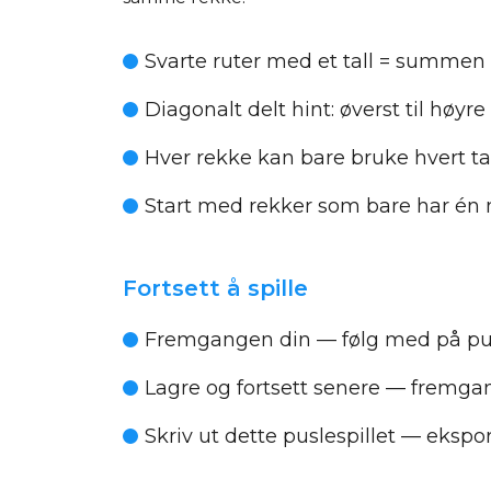
Svarte ruter med et tall = summen
Diagonalt delt hint: øverst til høyr
Hver rekke kan bare bruke hvert t
Start med rekker som bare har én mul
Fortsett å spille
Fremgangen din
— følg med på pus
Lagre og fortsett senere
— fremgang
Skriv ut dette puslespillet
— eksporte