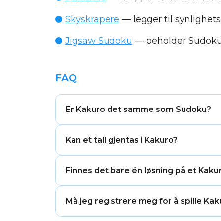
Skyskrapere
— legger til synlighets
Jigsaw Sudoku
— beholder Sudoku-
FAQ
Er Kakuro det samme som Sudoku?
Nei. Kakuro og Sudoku krever begge at d
Kan et tall gjentas i Kakuro?
uregelmessig rutenett med svarte blok
Et tall kan ikke gjentas i samme rekke 
Finnes det bare én løsning på et Kakur
sted i rutenettet.
Ja. Hvert korrekt konstruerte Kakuro-p
Må jeg registrere meg for å spille Ka
uten gjetting.