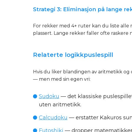
Strategi 3: Eliminasjon på lange re
For rekker med 4+ ruter kan du liste alle 
plassert. Lange rekker faller ofte raskere ne
Relaterte logikkpuslespill
Hvis du liker blandingen av aritmetikk og
— men med sin egen vri:
Sudoku
— det klassiske puslespille
uten aritmetikk.
Calcudoku
— erstatter Kakuros su
Futoshiki
— dropper matematikken h