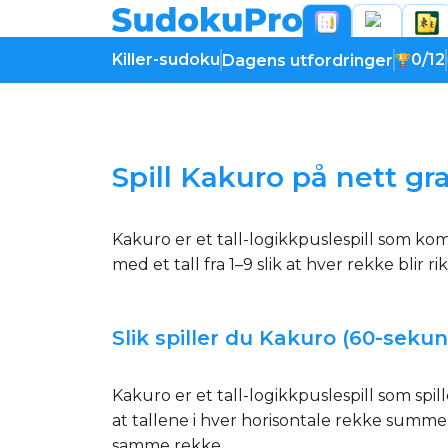
Killer-sudoku
0/12
Dagens utfordringer
Laster spillet...
Spill Kakuro på nett gra
Kakuro er et tall-logikkpuslespill som ko
med et tall fra 1–9 slik at hver rekke blir r
Slik spiller du Kakuro (60-seku
Kakuro er et tall-logikkpuslespill som spil
at tallene i hver horisontale rekke summere
samme rekke.