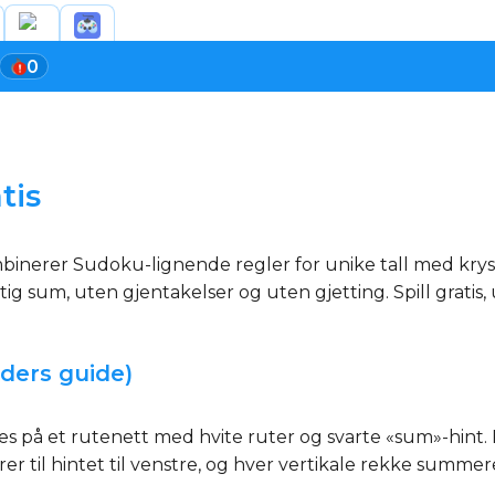
0
tis
mbinerer Sudoku-lignende regler for unike tall med krys
iktig sum, uten gjentakelser og uten gjetting. Spill gratis,
nders guide)
les på et rutenett med hvite ruter og svarte «sum»-hint. Fy
r til hintet til venstre, og hver vertikale rekke summerer 