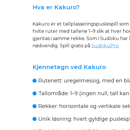
Hva er Kakuro?
Kakuro er et tallplasseringspuslespill so
hvite ruter med tallene 1–9 slik at hver ho
gjentas i samme rekke. Som i Sudoku har h
nødvendig. Spill gratis på
SudokuPro
.
Kjennetegn ved Kakuro
Rutenett:
uregelmessig, med en blan
Tallområde:
1–9 (ingen null, tall k
Rekker:
horisontale og vertikale s
Unik løsning:
hvert gyldige puslespi