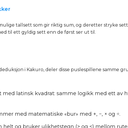
kker
mulige tallsett som gir riktig sum, og deretter stryke set
d til ett gyldig sett enn de først ser ut til.
 deduksjon i Kakuro, deler disse puslespillene samme gr
t med latinsk kvadrat: samme logikk med ett av hv
mmer med matematiske «bur» med +, −, × og ÷.
elt og bruker ulikhetstegn (> og <) mellom rute