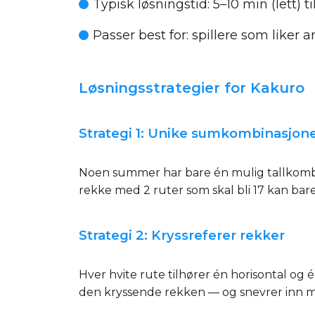
Typisk løsningstid:
5–10 min (lett) t
Passer best for:
spillere som liker
Løsningsstrategier for Kakuro
Strategi 1: Unike sumkombinasjon
Noen summer har bare én mulig tallkombina
rekke med 2 ruter som skal bli 17 kan bare v
Strategi 2: Kryssreferer rekker
Hver hvite rute tilhører én horisontal og é
den kryssende rekken — og snevrer inn 