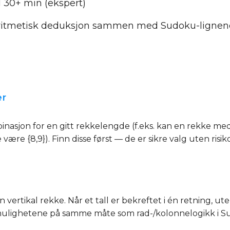
il 30+ min (ekspert)
 aritmetisk deduksjon sammen med Sudoku-lignende
er
sjon for en gitt rekkelengde (f.eks. kan en rekke med 2 
ære {8,9}). Finn disse først — de er sikre valg uten risiko
n vertikal rekke. Når et tall er bekreftet i én retning, u
mulighetene på samme måte som rad-/kolonnelogikk i S