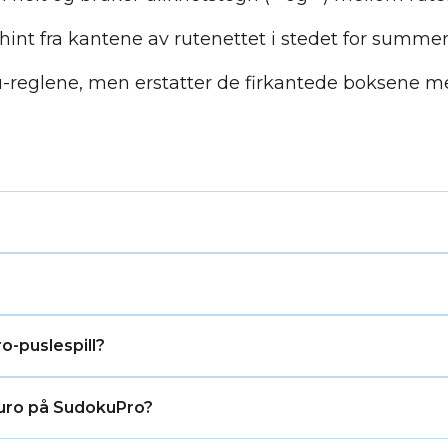
hint fra kantene av rutenettet i stedet for summer 
reglene, men erstatter de firkantede boksene m
u plasserer tall slik at ingen gjentas i en linje, men K
kerte ruter, mens Sudoku bruker faste 9×9-bokser uten
(horisontal eller vertikal sekvens), men det samme tall
o-puslespill?
uslespill på SudokuPro har nøyaktig én gyldig løsning 
kuro på SudokuPro?