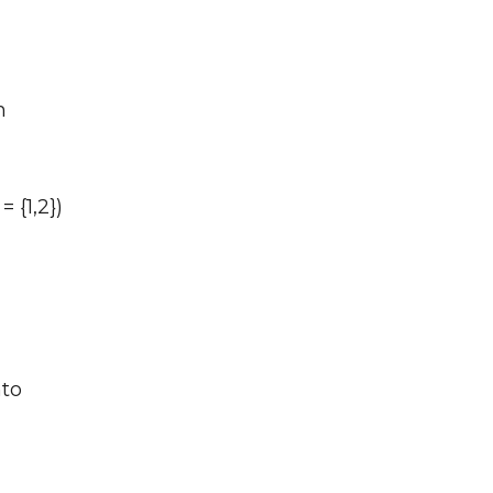
m
 {1,2})
nto