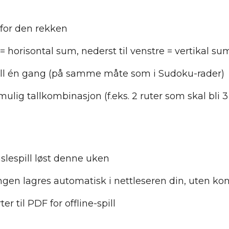
 for den rekken
e = horisontal sum, nederst til venstre = vertikal su
all én gang (på samme måte som i Sudoku-rader)
ig tallkombinasjon (f.eks. 2 ruter som skal bli 3 =
lespill løst denne uken
en lagres automatisk i nettleseren din, uten ko
r til PDF for offline-spill