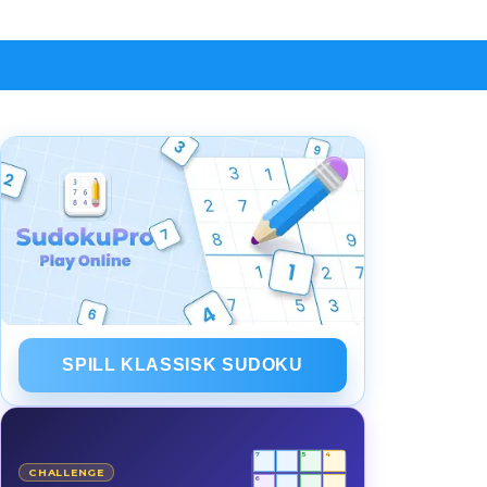
SPILL KLASSISK SUDOKU
7
5
4
CHALLENGE
6