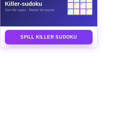
Killer-sudoku
9
8
Sum the cages · Master the puzzle
3
11
SPILL KILLER SUDOKU