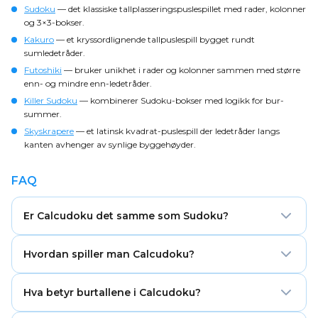
Sudoku
— det klassiske tallplasseringspuslespillet med rader, kolonner
og 3×3-bokser.
Kakuro
— et kryssordlignende tallpuslespill bygget rundt
sumledetråder.
Futoshiki
— bruker unikhet i rader og kolonner sammen med større
enn- og mindre enn-ledetråder.
Killer Sudoku
— kombinerer Sudoku-bokser med logikk for bur-
summer.
Skyskrapere
— et latinsk kvadrat-puslespill der ledetråder langs
kanten avhenger av synlige byggehøyder.
FAQ
Er Calcudoku det samme som Sudoku?
Nei. Calcudoku bruker samme logikk for unikhet i rader
Hvordan spiller man Calcudoku?
og kolonner som Sudoku, men har ikke 3×3-bokser. I
stedet er rutenettet delt inn i mattebur med måltall
Fyll rutenettet med tall fra 1 til rutestørrelsen. Hver rad
og operasjoner.
Hva betyr burtallene i Calcudoku?
og kolonne må inneholde hvert tall én gang, og hvert
bur må matche måltallet sitt ved hjelp av den viste