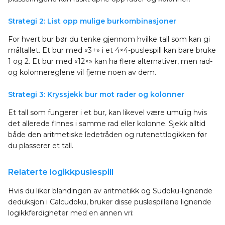
Strategi 2: List opp mulige burkombinasjoner
For hvert bur bør du tenke gjennom hvilke tall som kan gi
måltallet. Et bur med «3+» i et 4×4-puslespill kan bare bruke
1 og 2. Et bur med «12×» kan ha flere alternativer, men rad-
og kolonnereglene vil fjerne noen av dem.
Strategi 3: Kryssjekk bur mot rader og kolonner
Et tall som fungerer i et bur, kan likevel være umulig hvis
det allerede finnes i samme rad eller kolonne. Sjekk alltid
både den aritmetiske ledetråden og rutenettlogikken før
du plasserer et tall.
Relaterte logikkpuslespill
Hvis du liker blandingen av aritmetikk og Sudoku-lignende
deduksjon i Calcudoku, bruker disse puslespillene lignende
logikkferdigheter med en annen vri: