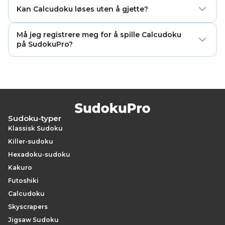
Burtallet er måltallet for den gruppen med ruter.
operasjonen.
Kan Calcudoku løses uten å gjette?
Operasjonen forteller om tallene i buret må adderes,
subtraheres, multipliseres eller divideres for å nå målet.
Ja. Et riktig laget Calcudoku-puslespill har én logisk
Må jeg registrere meg for å spille Calcudoku
løsning. Du kan løse det ved å kombinere
på SudokuPro?
burkombinasjoner, aritmetiske ledetråder og
begrensningene i rader og kolonner.
Nei. Calcudoku er gratis å spille på nett uten
registrering.
Sudoku-typer
Klassisk Sudoku
Killer-sudoku
Hexadoku-sudoku
Kakuro
Futoshiki
Calcudoku
Skyscrapers
Jigsaw Sudoku