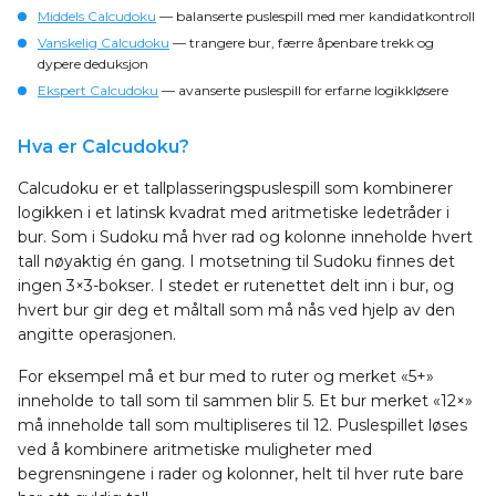
Middels Calcudoku
— balanserte puslespill med mer kandidatkontroll
Vanskelig Calcudoku
— trangere bur, færre åpenbare trekk og
dypere deduksjon
Ekspert Calcudoku
— avanserte puslespill for erfarne logikkløsere
Hva er Calcudoku?
Calcudoku er et tallplasseringspuslespill som kombinerer
logikken i et latinsk kvadrat med aritmetiske ledetråder i
bur. Som i Sudoku må hver rad og kolonne inneholde hvert
tall nøyaktig én gang. I motsetning til Sudoku finnes det
ingen 3×3-bokser. I stedet er rutenettet delt inn i bur, og
hvert bur gir deg et måltall som må nås ved hjelp av den
angitte operasjonen.
For eksempel må et bur med to ruter og merket «5+»
inneholde to tall som til sammen blir 5. Et bur merket «12×»
må inneholde tall som multipliseres til 12. Puslespillet løses
ved å kombinere aritmetiske muligheter med
begrensningene i rader og kolonner, helt til hver rute bare