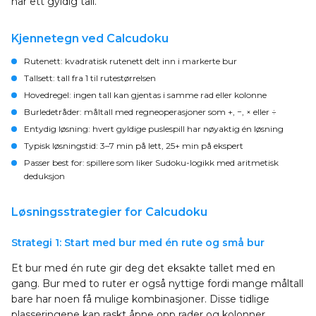
har ett gyldig tall.
Kjennetegn ved Calcudoku
Rutenett:
kvadratisk rutenett delt inn i markerte bur
Tallsett:
tall fra 1 til rutestørrelsen
Hovedregel:
ingen tall kan gjentas i samme rad eller kolonne
Burledetråder:
måltall med regneoperasjoner som +, −, × eller ÷
Entydig løsning:
hvert gyldige puslespill har nøyaktig én løsning
Typisk løsningstid:
3–7 min på lett, 25+ min på ekspert
Passer best for:
spillere som liker Sudoku-logikk med aritmetisk
deduksjon
Løsningsstrategier for Calcudoku
Strategi 1: Start med bur med én rute og små bur
Et bur med én rute gir deg det eksakte tallet med en
gang. Bur med to ruter er også nyttige fordi mange måltall
bare har noen få mulige kombinasjoner. Disse tidlige
plasseringene kan raskt åpne opp rader og kolonner.