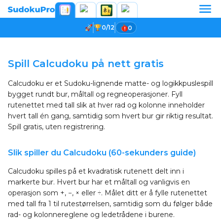
0/12
0
Laster spillet...
Spill Calcudoku på nett gratis
Calcudoku er et Sudoku-lignende matte- og logikkpuslespill
bygget rundt bur, måltall og regneoperasjoner. Fyll
rutenettet med tall slik at hver rad og kolonne inneholder
hvert tall én gang, samtidig som hvert bur gir riktig resultat.
Spill gratis, uten registrering.
Slik spiller du Calcudoku (60-sekunders guide)
Calcudoku spilles på et kvadratisk rutenett delt inn i
markerte bur. Hvert bur har et måltall og vanligvis en
operasjon som +, −, × eller ÷. Målet ditt er å fylle rutenettet
med tall fra 1 til rutestørrelsen, samtidig som du følger både
rad- og kolonnereglene og ledetrådene i burene.