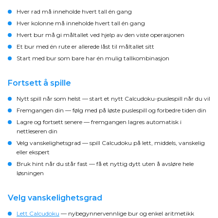
Hver rad må inneholde hvert tall én gang
Hver kolonne må inneholde hvert tall én gang
Hvert bur må gi måltallet ved hjelp av den viste operasjonen
Et bur med én rute er allerede låst til måltallet sitt
Start med bur som bare har én mulig tallkombinasjon
Fortsett å spille
Nytt spill når som helst
— start et nytt Calcudoku-puslespill når du vil
Fremgangen din
— følg med på løste puslespill og forbedre tiden din
Lagre og fortsett senere
— fremgangen lagres automatisk i
nettleseren din
Velg vanskelighetsgrad
— spill Calcudoku på lett, middels, vanskelig
eller ekspert
Bruk hint når du står fast
— få et nyttig dytt uten å avsløre hele
løsningen
Velg vanskelighetsgrad
Lett Calcudoku
— nybegynnervennlige bur og enkel aritmetikk