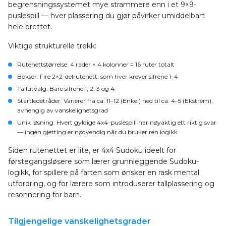
begrensningssystemet mye strammere enn i et 9×9-
puslespill — hver plassering du gjør påvirker umiddelbart
hele brettet.
Viktige strukturelle trekk:
Rutenettstørrelse
: 4 rader × 4 kolonner = 16 ruter totalt
Bokser
: Fire 2×2-delrutenett, som hver krever sifrene 1–4
Tallutvalg
: Bare sifrene 1, 2, 3 og 4
Startledetråder
: Varierer fra ca. 11–12 (Enkel) ned til ca. 4–5 (Ekstrem),
avhengig av vanskelighetsgrad
Unik løsning
: Hvert gyldige 4x4-puslespill har nøyaktig ett riktig svar
— ingen gjetting er nødvendig når du bruker ren logikk
Siden rutenettet er lite, er 4x4 Sudoku ideelt for
førstegangsløsere som lærer grunnleggende Sudoku-
logikk, for spillere på farten som ønsker en rask mental
utfordring, og for lærere som introduserer tallplassering og
resonnering for barn.
Tilgjengelige vanskelighetsgrader