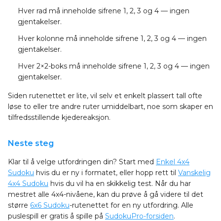
Hver rad
må inneholde sifrene 1, 2, 3 og 4 — ingen
gjentakelser.
Hver kolonne
må inneholde sifrene 1, 2, 3 og 4 — ingen
gjentakelser.
Hver 2×2-boks
må inneholde sifrene 1, 2, 3 og 4 — ingen
gjentakelser.
Siden rutenettet er lite, vil selv et enkelt plassert tall ofte
løse to eller tre andre ruter umiddelbart, noe som skaper en
tilfredsstillende kjedereaksjon.
Neste steg
Klar til å velge utfordringen din? Start med
Enkel 4x4
Sudoku
hvis du er ny i formatet, eller hopp rett til
Vanskelig
4x4 Sudoku
hvis du vil ha en skikkelig test. Når du har
mestret alle 4x4-nivåene, kan du prøve å gå videre til det
større
6x6 Sudoku
-rutenettet for en ny utfordring. Alle
puslespill er gratis å spille på
SudokuPro-forsiden
.