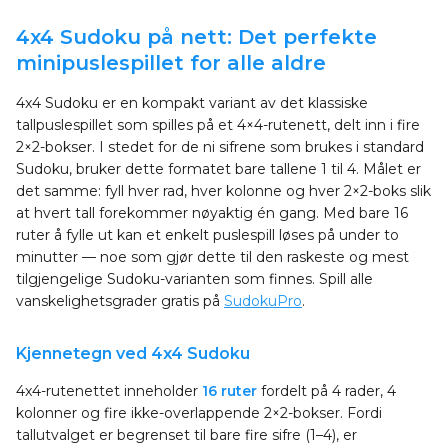
4x4 Sudoku på nett: Det perfekte
minipuslespillet for alle aldre
4x4 Sudoku er en kompakt variant av det klassiske
tallpuslespillet som spilles på et 4×4-rutenett, delt inn i fire
2×2-bokser. I stedet for de ni sifrene som brukes i standard
Sudoku, bruker dette formatet bare tallene 1 til 4. Målet er
det samme: fyll hver rad, hver kolonne og hver 2×2-boks slik
at hvert tall forekommer nøyaktig én gang. Med bare 16
ruter å fylle ut kan et enkelt puslespill løses på under to
minutter — noe som gjør dette til den raskeste og mest
tilgjengelige Sudoku-varianten som finnes. Spill alle
vanskelighetsgrader gratis på
SudokuPro
.
Kjennetegn ved 4x4 Sudoku
4x4-rutenettet inneholder
16 ruter
fordelt på 4 rader, 4
kolonner og fire ikke-overlappende 2×2-bokser. Fordi
tallutvalget er begrenset til bare fire sifre (1–4), er