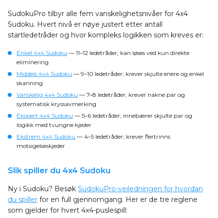
SudokuPro tilbyr alle fem vanskelighetsnivåer for 4x4
Sudoku. Hvert nivå er nøye justert etter antall
startledetråder og hvor kompleks logikken som kreves er:
Enkel 4x4 Sudoku
— 11–12 ledetråder; kan løses ved kun direkte
eliminering
Middels 4x4 Sudoku
— 9–10 ledetråder; krever skjulte enere og enkel
skanning
Vanskelig 4x4 Sudoku
— 7–8 ledetråder; krever nakne par og
systematisk kryssavmerking
Ekspert 4x4 Sudoku
— 5–6 ledetråder; innebærer skjulte par og
logikk med tvungne kjeder
Ekstrem 4x4 Sudoku
— 4–5 ledetråder; krever flertrinns
motsigelseskjeder
Slik spiller du 4x4 Sudoku
Ny i Sudoku? Besøk
SudokuPro-veiledningen for hvordan
du spiller
for en full gjennomgang. Her er de tre reglene
som gjelder for hvert 4x4-puslespill: