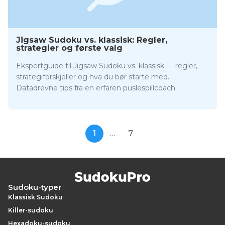
Jigsaw Sudoku vs. klassisk: Regler,
strategier og første valg
Ekspertguide til Jigsaw Sudoku vs. klassisk — regler,
strategiforskjeller og hva du bør starte med.
Datadrevne tips fra en erfaren puslespillcoach.
1
…
7
Sudoku-typer
Klassisk Sudoku
Killer-sudoku
Hexadoku-sudoku