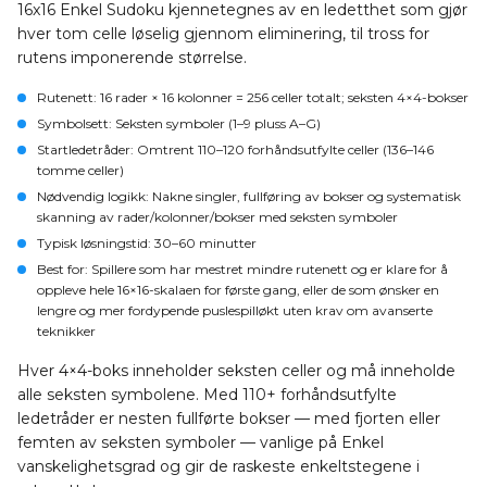
16x16 Enkel Sudoku kjennetegnes av en ledetthet som gjør
hver tom celle løselig gjennom eliminering, til tross for
rutens imponerende størrelse.
Rutenett
: 16 rader × 16 kolonner = 256 celler totalt; seksten 4×4-bokser
Symbolsett
: Seksten symboler (1–9 pluss A–G)
Startledetråder
: Omtrent 110–120 forhåndsutfylte celler (136–146
tomme celler)
Nødvendig logikk
: Nakne singler, fullføring av bokser og systematisk
skanning av rader/kolonner/bokser med seksten symboler
Typisk løsningstid
: 30–60 minutter
Best for
: Spillere som har mestret mindre rutenett og er klare for å
oppleve hele 16×16-skalaen for første gang, eller de som ønsker en
lengre og mer fordypende puslespilløkt uten krav om avanserte
teknikker
Hver 4×4-boks inneholder seksten celler og må inneholde
alle seksten symbolene. Med 110+ forhåndsutfylte
ledetråder er nesten fullførte bokser — med fjorten eller
femten av seksten symboler — vanlige på Enkel
vanskelighetsgrad og gir de raskeste enkeltstegene i