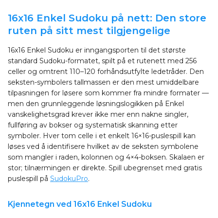
16x16 Enkel Sudoku på nett: Den store
ruten på sitt mest tilgjengelige
16x16 Enkel Sudoku er inngangsporten til det største
standard Sudoku-formatet, spilt på et rutenett med 256
celler og omtrent 110–120 forhåndsutfylte ledetråder. Den
seksten-symbolers tallmassen er den mest umiddelbare
tilpasningen for løsere som kommer fra mindre formater —
men den grunnleggende løsningslogikken på Enkel
vanskelighetsgrad krever ikke mer enn nakne singler,
fullføring av bokser og systematisk skanning etter
symboler. Hver tom celle i et enkelt 16×16-puslespill kan
løses ved å identifisere hvilket av de seksten symbolene
som mangler i raden, kolonnen og 4×4-boksen. Skalaen er
stor; tilnærmingen er direkte. Spill ubegrenset med gratis
puslespill på
SudokuPro
.
Kjennetegn ved 16x16 Enkel Sudoku