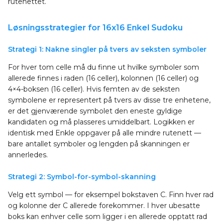
rutenettet.
Løsningsstrategier for 16x16 Enkel Sudoku
Strategi 1: Nakne singler på tvers av seksten symboler
For hver tom celle må du finne ut hvilke symboler som
allerede finnes i raden (16 celler), kolonnen (16 celler) og
4×4-boksen (16 celler). Hvis femten av de seksten
symbolene er representert på tvers av disse tre enhetene,
er det gjenværende symbolet den eneste gyldige
kandidaten og må plasseres umiddelbart. Logikken er
identisk med Enkle oppgaver på alle mindre rutenett —
bare antallet symboler og lengden på skanningen er
annerledes.
Strategi 2: Symbol-for-symbol-skanning
Velg ett symbol — for eksempel bokstaven C. Finn hver rad
og kolonne der C allerede forekommer. I hver ubesatte
boks kan enhver celle som ligger i en allerede opptatt rad