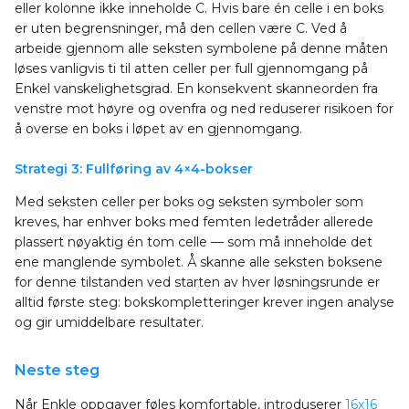
eller kolonne ikke inneholde C. Hvis bare én celle i en boks
er uten begrensninger, må den cellen være C. Ved å
arbeide gjennom alle seksten symbolene på denne måten
løses vanligvis ti til atten celler per full gjennomgang på
Enkel vanskelighetsgrad. En konsekvent skanneorden fra
venstre mot høyre og ovenfra og ned reduserer risikoen for
å overse en boks i løpet av en gjennomgang.
Strategi 3: Fullføring av 4×4-bokser
Med seksten celler per boks og seksten symboler som
kreves, har enhver boks med femten ledetråder allerede
plassert nøyaktig én tom celle — som må inneholde det
ene manglende symbolet. Å skanne alle seksten boksene
for denne tilstanden ved starten av hver løsningsrunde er
alltid første steg: bokskompletteringer krever ingen analyse
og gir umiddelbare resultater.
Neste steg
Når Enkle oppgaver føles komfortable, introduserer
16x16