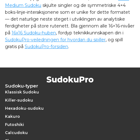
Medium Sudoku
skjulte singler og de symmetriske 4×4
boks-linje-interaksjonene som er unike for dette formatet
— det naturlige neste steget i utviklingen av analytiske
ferdigheter på store rutenett. Bla gjennom alle 16×16-nivåer
på
16x16 Sudoku-huben
, fordyp teknikkunnskapen din i
SudokuPro-veiledningen for hvordan du spiller
, og spill
gratis på
SudokuPro-forsiden
.
Sudoku-typer
Klassisk Sudoku
Killer-sudoku
Hexadoku-sudoku
Kakuro
Futoshiki
Calcudoku