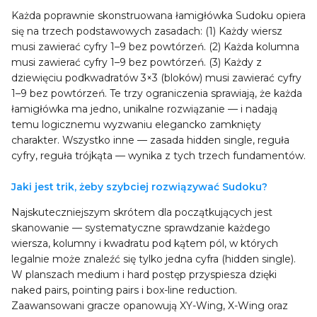
Każda poprawnie skonstruowana łamigłówka Sudoku opiera
się na trzech podstawowych zasadach: (1) Każdy wiersz
musi zawierać cyfry 1–9 bez powtórzeń. (2) Każda kolumna
musi zawierać cyfry 1–9 bez powtórzeń. (3) Każdy z
dziewięciu podkwadratów 3×3 (bloków) musi zawierać cyfry
1–9 bez powtórzeń. Te trzy ograniczenia sprawiają, że każda
łamigłówka ma jedno, unikalne rozwiązanie — i nadają
temu logicznemu wyzwaniu elegancko zamknięty
charakter. Wszystko inne — zasada hidden single, reguła
cyfry, reguła trójkąta — wynika z tych trzech fundamentów.
Jaki jest trik, żeby szybciej rozwiązywać Sudoku?
Najskuteczniejszym skrótem dla początkujących jest
skanowanie — systematyczne sprawdzanie każdego
wiersza, kolumny i kwadratu pod kątem pól, w których
legalnie może znaleźć się tylko jedna cyfra (hidden single).
W planszach medium i hard postęp przyspiesza dzięki
naked pairs, pointing pairs i box-line reduction.
Zaawansowani gracze opanowują XY-Wing, X-Wing oraz