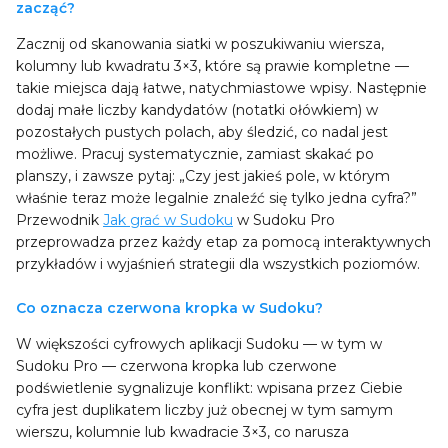
zacząć?
Zacznij od skanowania siatki w poszukiwaniu wiersza,
kolumny lub kwadratu 3×3, które są prawie kompletne —
takie miejsca dają łatwe, natychmiastowe wpisy. Następnie
dodaj małe liczby kandydatów (notatki ołówkiem) w
pozostałych pustych polach, aby śledzić, co nadal jest
możliwe. Pracuj systematycznie, zamiast skakać po
planszy, i zawsze pytaj: „Czy jest jakieś pole, w którym
właśnie teraz może legalnie znaleźć się tylko jedna cyfra?”
Przewodnik
Jak grać w Sudoku
w Sudoku Pro
przeprowadza przez każdy etap za pomocą interaktywnych
przykładów i wyjaśnień strategii dla wszystkich poziomów.
Co oznacza czerwona kropka w Sudoku?
W większości cyfrowych aplikacji Sudoku — w tym w
Sudoku Pro — czerwona kropka lub czerwone
podświetlenie sygnalizuje konflikt: wpisana przez Ciebie
cyfra jest duplikatem liczby już obecnej w tym samym
wierszu, kolumnie lub kwadracie 3×3, co narusza