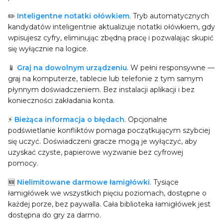
✏️
Inteligentne notatki ołówkiem
. Tryb automatycznych
kandydatów inteligentnie aktualizuje notatki ołówkiem, gdy
wpisujesz cyfry, eliminując zbędną pracę i pozwalając skupić
się wyłącznie na logice.
📱
Graj na dowolnym urządzeniu
. W pełni responsywne —
graj na komputerze, tablecie lub telefonie z tym samym
płynnym doświadczeniem. Bez instalacji aplikacji i bez
konieczności zakładania konta.
⚡
Bieżąca informacja o błędach
. Opcjonalne
podświetlanie konfliktów pomaga początkującym szybciej
się uczyć. Doświadczeni gracze mogą je wyłączyć, aby
uzyskać czyste, papierowe wyzwanie bez cyfrowej
pomocy.
🆕
Nielimitowane darmowe łamigłówki
. Tysiące
łamigłówek we wszystkich pięciu poziomach, dostępne o
każdej porze, bez paywalla. Cała biblioteka łamigłówek jest
dostępna do gry za darmo.