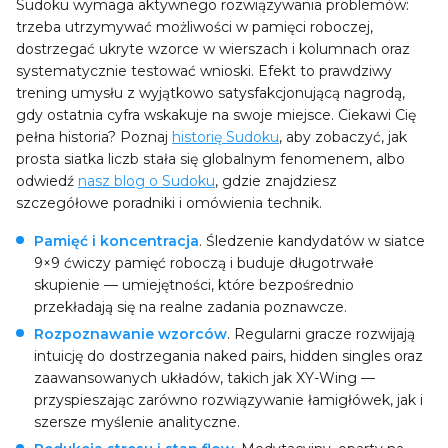
Sudoku wymaga aktywnego rozwiązywania problemów:
trzeba utrzymywać możliwości w pamięci roboczej,
dostrzegać ukryte wzorce w wierszach i kolumnach oraz
systematycznie testować wnioski. Efekt to prawdziwy
trening umysłu z wyjątkowo satysfakcjonującą nagrodą,
gdy ostatnia cyfra wskakuje na swoje miejsce. Ciekawi Cię
pełna historia? Poznaj
historię Sudoku
, aby zobaczyć, jak
prosta siatka liczb stała się globalnym fenomenem, albo
odwiedź
nasz blog o Sudoku
, gdzie znajdziesz
szczegółowe poradniki i omówienia technik.
Pamięć i koncentracja
. Śledzenie kandydatów w siatce
9×9 ćwiczy pamięć roboczą i buduje długotrwałe
skupienie — umiejętności, które bezpośrednio
przekładają się na realne zadania poznawcze.
Rozpoznawanie wzorców
. Regularni gracze rozwijają
intuicję do dostrzegania naked pairs, hidden singles oraz
zaawansowanych układów, takich jak XY-Wing —
przyspieszając zarówno rozwiązywanie łamigłówek, jak i
szersze myślenie analityczne.