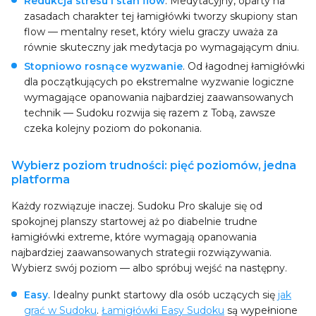
Redukcja stresu i stan flow
. Medytacyjny, oparty na
zasadach charakter tej łamigłówki tworzy skupiony stan
flow — mentalny reset, który wielu graczy uważa za
równie skuteczny jak medytacja po wymagającym dniu.
Stopniowo rosnące wyzwanie
. Od łagodnej łamigłówki
dla początkujących po ekstremalne wyzwanie logiczne
wymagające opanowania najbardziej zaawansowanych
technik — Sudoku rozwija się razem z Tobą, zawsze
czeka kolejny poziom do pokonania.
Wybierz poziom trudności: pięć poziomów, jedna
platforma
Każdy rozwiązuje inaczej. Sudoku Pro skaluje się od
spokojnej planszy startowej aż po diabelnie trudne
łamigłówki extreme, które wymagają opanowania
najbardziej zaawansowanych strategii rozwiązywania.
Wybierz swój poziom — albo spróbuj wejść na następny.
Easy
. Idealny punkt startowy dla osób uczących się
jak
grać w Sudoku
.
Łamigłówki Easy Sudoku
są wypełnione