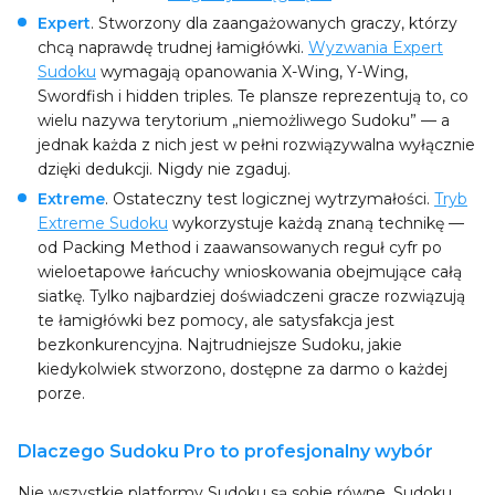
Expert
. Stworzony dla zaangażowanych graczy, którzy
chcą naprawdę trudnej łamigłówki.
Wyzwania Expert
Sudoku
wymagają opanowania X-Wing, Y-Wing,
Swordfish i hidden triples. Te plansze reprezentują to, co
wielu nazywa terytorium „niemożliwego Sudoku” — a
jednak każda z nich jest w pełni rozwiązywalna wyłącznie
dzięki dedukcji. Nigdy nie zgaduj.
Extreme
. Ostateczny test logicznej wytrzymałości.
Tryb
Extreme Sudoku
wykorzystuje każdą znaną technikę —
od Packing Method i zaawansowanych reguł cyfr po
wieloetapowe łańcuchy wnioskowania obejmujące całą
siatkę. Tylko najbardziej doświadczeni gracze rozwiązują
te łamigłówki bez pomocy, ale satysfakcja jest
bezkonkurencyjna. Najtrudniejsze Sudoku, jakie
kiedykolwiek stworzono, dostępne za darmo o każdej
porze.
Dlaczego Sudoku Pro to profesjonalny wybór
Nie wszystkie platformy Sudoku są sobie równe. Sudoku