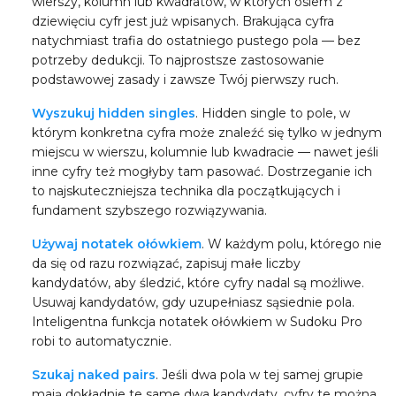
wierszy, kolumn lub kwadratów, w których osiem z
dziewięciu cyfr jest już wpisanych. Brakująca cyfra
natychmiast trafia do ostatniego pustego pola — bez
potrzeby dedukcji. To najprostsze zastosowanie
podstawowej zasady i zawsze Twój pierwszy ruch.
Wyszukuj hidden singles
. Hidden single to pole, w
którym konkretna cyfra może znaleźć się tylko w jednym
miejscu w wierszu, kolumnie lub kwadracie — nawet jeśli
inne cyfry też mogłyby tam pasować. Dostrzeganie ich
to najskuteczniejsza technika dla początkujących i
fundament szybszego rozwiązywania.
Używaj notatek ołówkiem
. W każdym polu, którego nie
da się od razu rozwiązać, zapisuj małe liczby
kandydatów, aby śledzić, które cyfry nadal są możliwe.
Usuwaj kandydatów, gdy uzupełniasz sąsiednie pola.
Inteligentna funkcja notatek ołówkiem w Sudoku Pro
robi to automatycznie.
Szukaj naked pairs
. Jeśli dwa pola w tej samej grupie
mają dokładnie te same dwa kandydaty, cyfry te można