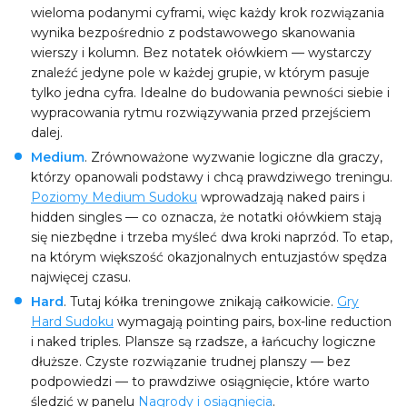
wieloma podanymi cyframi, więc każdy krok rozwiązania
wynika bezpośrednio z podstawowego skanowania
wierszy i kolumn. Bez notatek ołówkiem — wystarczy
znaleźć jedyne pole w każdej grupie, w którym pasuje
tylko jedna cyfra. Idealne do budowania pewności siebie i
wypracowania rytmu rozwiązywania przed przejściem
dalej.
Medium
. Zrównoważone wyzwanie logiczne dla graczy,
którzy opanowali podstawy i chcą prawdziwego treningu.
Poziomy Medium Sudoku
wprowadzają naked pairs i
hidden singles — co oznacza, że notatki ołówkiem stają
się niezbędne i trzeba myśleć dwa kroki naprzód. To etap,
na którym większość okazjonalnych entuzjastów spędza
najwięcej czasu.
Hard
. Tutaj kółka treningowe znikają całkowicie.
Gry
Hard Sudoku
wymagają pointing pairs, box-line reduction
i naked triples. Plansze są rzadsze, a łańcuchy logiczne
dłuższe. Czyste rozwiązanie trudnej planszy — bez
podpowiedzi — to prawdziwe osiągnięcie, które warto
śledzić w panelu
Nagrody i osiągnięcia
.