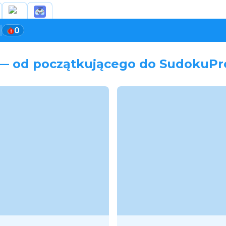
2
0
 — od początkującego do SudokuPr