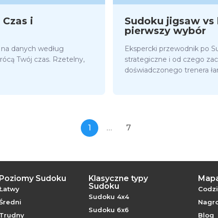
 Czas i
Sudoku jigsaw vs k
pierwszy wybór
e na danych według
Ekspercki przewodnik po Su
rócą Twój czas. Rzetelny,
strategiczne i od czego za
doświadczonego trenera ł
1
…
7
Poziomy Sudoku
Klasyczne typy
Mapa
Sudoku
Łatwy
Codz
Sudoku 4x4
Średni
Nagro
Sudoku 6x6
Trudny
Blog