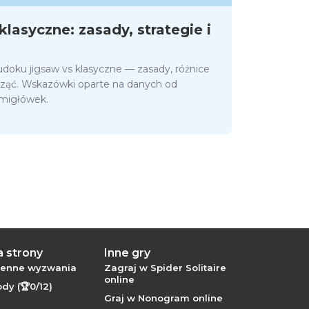
lasyczne: zasady, strategie i
doku jigsaw vs klasyczne — zasady, różnice
cząć. Wskazówki oparte na danych od
amigłówek.
 strony
Inne gry
ienne wyzwania
Zagraj w Spider Solitaire
online
dy (🏆0/12)
Graj w Nonogram online