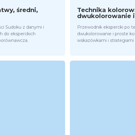
twy, średni,
Technika kolorow
dwukolorowanie i
ci Sudoku z danymi i
Przewodnik ekspercki po t
ch do eksperckich
dwukolorowanie i proste ko
 porównawcza.
wskazówkami i strategiami