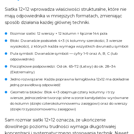
Siatka 12×12 wprowadza właściwości strukturalne, które nie
mają odpowiednika w mniejszych formatach, zmieniając
sposób działania każdej głównej techniki.
Rozmiar siatki
: 12 wierszy × 12 kolumn = łącznie 144 pola
Bloki
: Dwanaście podsiatek 4×3 (4 kolumny szerokości, 3 wiersze
wysokości), z których każda wymaga wszystkich dwunastu symboli
Pula symboli
: Dwanaście symboli — cyfry 1–9 oraz A, B, C (lub
odpowiedniki)
Początkowe podpowiedzi
: Od ok. 65–72 (Łatwy) do ok. 28–34
(Ekstremalny)
Jedno rozwiązanie
: Każda poprawna łamigłówka 12x12 ma dokładnie
jedną prawidłową odpowiedź
Geometria bloków
: Blok 4×3 obejmuje cztery kolumny i trzy
wiersze, jednocześnie tworząc silne wzorce kandydatów wyrównane
do kolumn (dzięki czterokolumnowemu zasięgowi) oraz do wierszy
(dzięki trzypoziomowemu zasięgowi)
Sam rozmiar siatki 12×12 oznacza, że ukończenie
dowolnego poziomu trudności wymaga długotrwałej
koncentracji i systematycznego stosowania technik. Nawet