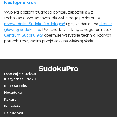
Następne kroki
Wybierz poziom trudności poniżej, zapoznaj się z
technikami wymaganymi dla wybranego poziomu w
przewodniku SudokuPro Jak grać
i graj za darmo na
stronie
głównej SudokuPro
. Przechodzisz z klasycznego formatu?
Centrum Sudoku 9x9
obejmuje wszystkie techniki, których
potrzebujesz, zanim przejdziesz na większą skalę.
Rodzaje Sudoku
Klasyczne Sudoku
Killer Sudoku
Hexadoku
Kakuro
Futoshiki
Calcudoku