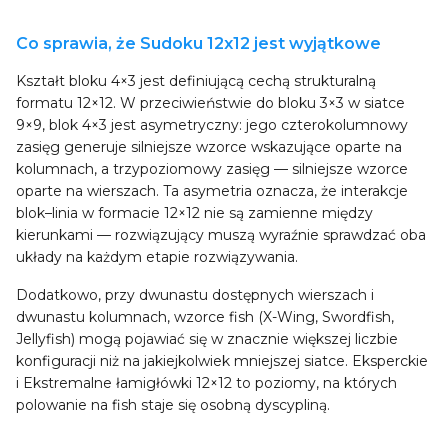
Co sprawia, że Sudoku 12x12 jest wyjątkowe
Kształt bloku 4×3 jest definiującą cechą strukturalną
formatu 12×12. W przeciwieństwie do bloku 3×3 w siatce
9×9, blok 4×3 jest asymetryczny: jego czterokolumnowy
zasięg generuje silniejsze wzorce wskazujące oparte na
kolumnach, a trzypoziomowy zasięg — silniejsze wzorce
oparte na wierszach. Ta asymetria oznacza, że interakcje
blok–linia w formacie 12×12 nie są zamienne między
kierunkami — rozwiązujący muszą wyraźnie sprawdzać oba
układy na każdym etapie rozwiązywania.
Dodatkowo, przy dwunastu dostępnych wierszach i
dwunastu kolumnach, wzorce fish (X-Wing, Swordfish,
Jellyfish) mogą pojawiać się w znacznie większej liczbie
konfiguracji niż na jakiejkolwiek mniejszej siatce. Eksperckie
i Ekstremalne łamigłówki 12×12 to poziomy, na których
polowanie na fish staje się osobną dyscypliną.