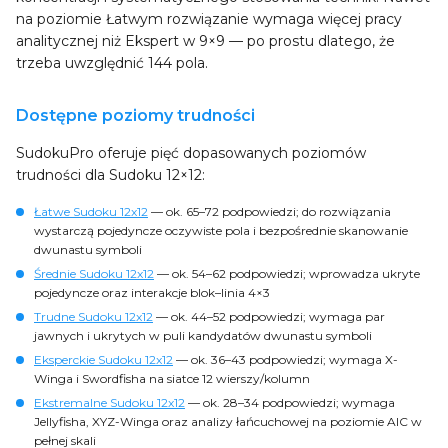
na poziomie Łatwym rozwiązanie wymaga więcej pracy
analitycznej niż Ekspert w 9×9 — po prostu dlatego, że
trzeba uwzględnić 144 pola.
Dostępne poziomy trudności
SudokuPro oferuje pięć dopasowanych poziomów
trudności dla Sudoku 12×12:
Łatwe Sudoku 12x12
— ok. 65–72 podpowiedzi; do rozwiązania
wystarczą pojedyncze oczywiste pola i bezpośrednie skanowanie
dwunastu symboli
Średnie Sudoku 12x12
— ok. 54–62 podpowiedzi; wprowadza ukryte
pojedyncze oraz interakcje blok–linia 4×3
Trudne Sudoku 12x12
— ok. 44–52 podpowiedzi; wymaga par
jawnych i ukrytych w puli kandydatów dwunastu symboli
Eksperckie Sudoku 12x12
— ok. 36–43 podpowiedzi; wymaga X-
Winga i Swordfisha na siatce 12 wierszy/kolumn
Ekstremalne Sudoku 12x12
— ok. 28–34 podpowiedzi; wymaga
Jellyfisha, XYZ-Winga oraz analizy łańcuchowej na poziomie AIC w
pełnej skali