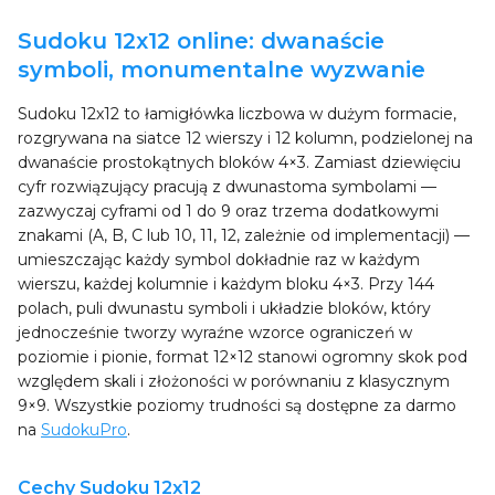
Sudoku 12x12 online: dwanaście
symboli, monumentalne wyzwanie
Sudoku 12x12 to łamigłówka liczbowa w dużym formacie,
rozgrywana na siatce 12 wierszy i 12 kolumn, podzielonej na
dwanaście prostokątnych bloków 4×3. Zamiast dziewięciu
cyfr rozwiązujący pracują z dwunastoma symbolami —
zazwyczaj cyframi od 1 do 9 oraz trzema dodatkowymi
znakami (A, B, C lub 10, 11, 12, zależnie od implementacji) —
umieszczając każdy symbol dokładnie raz w każdym
wierszu, każdej kolumnie i każdym bloku 4×3. Przy 144
polach, puli dwunastu symboli i układzie bloków, który
jednocześnie tworzy wyraźne wzorce ograniczeń w
poziomie i pionie, format 12×12 stanowi ogromny skok pod
względem skali i złożoności w porównaniu z klasycznym
9×9. Wszystkie poziomy trudności są dostępne za darmo
na
SudokuPro
.
Cechy Sudoku 12x12