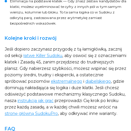
Eliminacja na podstawie klatek
— Gdy znasz zestaw kandydatów dla
klatki, możesz wyeliminować te cyfry z innych pól w tym samym
wierszu, kolumnie lub bloku. To ta sama logika co w Sudoku z
odkrytą parą, zastosowana przez arytmetykę zamiast
bezpośrednich wskazówek.
Kolejne kroki i rozwój
Jeśli dopiero zaczynasz przygodę z tą łamigłówką, zacznij
od sekcji
łatwe Killer Sudoku
, aby oswoić się z oznaczeniami
klatek i Zasadą 45, zanim przejdziesz do trudniejszych
plansz. Gdy nabierzesz szybkości, możesz wspinać się przez
poziomy średni, trudny i ekspercki, a ostatecznie
spróbować poziomów
ekstremalnego
i
diabelskiego
, gdzie
dominują nakładająca się logika i duże klatki. Jeśli chcesz
odświeżyć podstawowe mechanizmy klasycznego Sudoku,
nasza
instrukcja jak grać
przeprowadzi Cię krok po kroku
przez każdą zasadę, a w każdej chwili możesz wrócić na
stronę główną SudokuPro
, aby odkrywać inne warianty.
FAQ