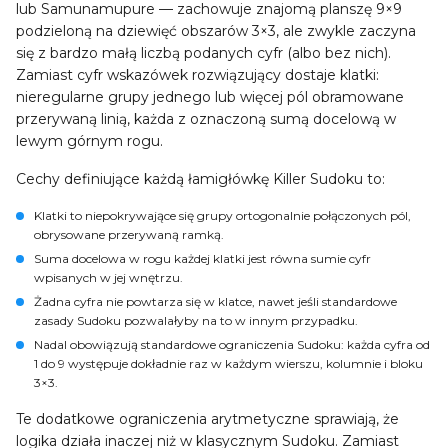
lub Samunamupure — zachowuje znajomą planszę 9×9
podzieloną na dziewięć obszarów 3×3, ale zwykle zaczyna
się z bardzo małą liczbą podanych cyfr (albo bez nich).
Zamiast cyfr wskazówek rozwiązujący dostaje klatki:
nieregularne grupy jednego lub więcej pól obramowane
przerywaną linią, każda z oznaczoną sumą docelową w
lewym górnym rogu.
Cechy definiujące każdą łamigłówkę Killer Sudoku to:
Klatki
to niepokrywające się grupy ortogonalnie połączonych pól,
obrysowane przerywaną ramką.
Suma docelowa
w rogu każdej klatki jest równa sumie cyfr
wpisanych w jej wnętrzu.
Żadna cyfra nie powtarza się w klatce
, nawet jeśli standardowe
zasady Sudoku pozwalałyby na to w innym przypadku.
Nadal obowiązują standardowe ograniczenia Sudoku: każda cyfra od
1 do 9 występuje dokładnie raz w każdym wierszu, kolumnie i bloku
3×3.
Te dodatkowe ograniczenia arytmetyczne sprawiają, że
logika działa inaczej niż w klasycznym Sudoku. Zamiast