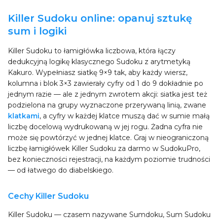
Killer Sudoku online: opanuj sztukę
sum i logiki
Killer Sudoku to łamigłówka liczbowa, która łączy
dedukcyjną logikę klasycznego Sudoku z arytmetyką
Kakuro. Wypełniasz siatkę 9×9 tak, aby każdy wiersz,
kolumna i blok 3×3 zawierały cyfry od 1 do 9 dokładnie po
jednym razie — ale z jednym zwrotem akcji: siatka jest też
podzielona na grupy wyznaczone przerywaną linią, zwane
klatkami
, a cyfry w każdej klatce muszą dać w sumie małą
liczbę docelową wydrukowaną w jej rogu. Żadna cyfra nie
może się powtórzyć w jednej klatce. Graj w nieograniczoną
liczbę łamigłówek Killer Sudoku za darmo w SudokuPro,
bez konieczności rejestracji, na każdym poziomie trudności
— od łatwego do diabelskiego.
Cechy Killer Sudoku
Killer Sudoku — czasem nazywane Sumdoku, Sum Sudoku