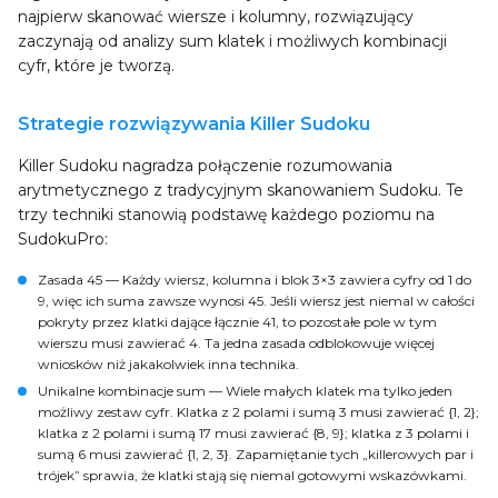
najpierw skanować wiersze i kolumny, rozwiązujący
zaczynają od analizy sum klatek i możliwych kombinacji
cyfr, które je tworzą.
Strategie rozwiązywania Killer Sudoku
Killer Sudoku nagradza połączenie rozumowania
arytmetycznego z tradycyjnym skanowaniem Sudoku. Te
trzy techniki stanowią podstawę każdego poziomu na
SudokuPro:
Zasada 45
— Każdy wiersz, kolumna i blok 3×3 zawiera cyfry od 1 do
9, więc ich suma zawsze wynosi 45. Jeśli wiersz jest niemal w całości
pokryty przez klatki dające łącznie 41, to pozostałe pole w tym
wierszu musi zawierać 4. Ta jedna zasada odblokowuje więcej
wniosków niż jakakolwiek inna technika.
Unikalne kombinacje sum
— Wiele małych klatek ma tylko jeden
możliwy zestaw cyfr. Klatka z 2 polami i sumą 3 musi zawierać {1, 2};
klatka z 2 polami i sumą 17 musi zawierać {8, 9}; klatka z 3 polami i
sumą 6 musi zawierać {1, 2, 3}. Zapamiętanie tych „killerowych par i
trójek” sprawia, że klatki stają się niemal gotowymi wskazówkami.