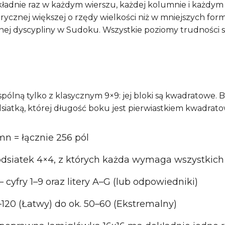
ładnie raz w każdym wierszu, każdej kolumnie i każdym 
ycznej większej o rzędy wielkości niż w mniejszych forma
znej dyscypliny w Sudoku. Wszystkie poziomy trudności
pólną tylko z klasycznym 9×9: jej bloki są kwadratowe. Bl
atką, której długość boku jest pierwiastkiem kwadratow
umn = łącznie 256 pól
dsiatek 4×4, z których każda wymaga wszystkich
 cyfry 1–9 oraz litery A–G (lub odpowiedniki)
0–120 (Łatwy) do ok. 50–60 (Ekstremalny)