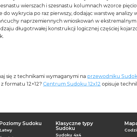
 szesnastu wierszach i szesnastu kolumnach wzorce pię
iwe do wykrycia po raz pierwszy, dodając warstwę anali
w: łańcuchy naprzemiennych wnioskowań w ekstremaln
odzaju długotrwałej konstrukcji logicznej częściej koja
k.
naj się z technikami wymaganymi na
przewodniku Sudok
z z formatu 12×12?
Centrum Sudoku 12x12
opisuje technik
Poziomy Sudoku
Klasyczne typy
Mapa
Sudoku
Łatwy
Codz
Sudoku 4x4