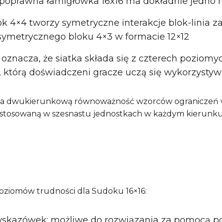
 poprawna łamigłówka 16x16 ma dokładnie jedno 
k 4×4 tworzy symetryczne interakcje blok-linia za
ymetrycznego bloku 4×3 w formacie 12×12
 co oznacza, że siatka składa się z czterech poziom
 którą doświadczeni gracze uczą się wykorzysty
a dwukierunkową równoważność wzorców ograniczeń w 
zastosowaną w szesnastu jednostkach w każdym kierunku 
ziomów trudności dla Sudoku 16×16:
 wskazówek; możliwe do rozwiązania za pomocą p