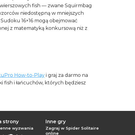
ciowierszowych fish — zwane Squirmbag
zy wzorców niedostępną w mniejszych
ym Sudoku 16×16 mogą obejmować
rzonej z matematyką konkursową niż z
uPro How-to-Play
i graj za darmo na
i fish i łańcuchów, których będziesz
 strony
Inne gry
ienne wyzwania
Zagraj w Spider Solitaire
online