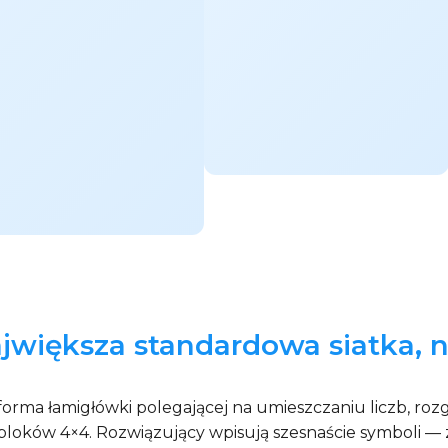
ajwiększa standardowa siatka,
rma łamigłówki polegającej na umieszczaniu liczb, rozg
oków 4×4. Rozwiązujący wpisują szesnaście symboli — za