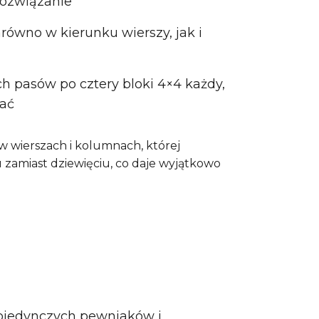
rozwiązanie
równo w kierunku wierszy, jak i
ych pasów po cztery bloki 4×4 każdy,
wać
wierszach i kolumnach, której
zamiast dziewięciu, co daje wyjątkowo
ojedynczych pewniaków i