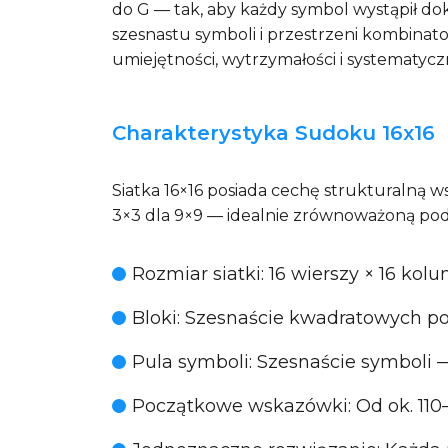
do G — tak, aby każdy symbol wystąpił dok
szesnastu symboli i przestrzeni kombinator
umiejętności, wytrzymałości i systematyc
Charakterystyka Sudoku 16x16
Siatka 16×16 posiada cechę strukturalną ws
3×3 dla 9×9 — idealnie zrównoważoną podsi
Rozmiar siatki
: 16 wierszy × 16 kol
Bloki
: Szesnaście kwadratowych po
Pula symboli
: Szesnaście symboli —
Początkowe wskazówki
: Od ok. 11