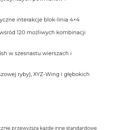
zne interakcje blok-linia 4×4
wśród 120 możliwych kombinacji
sh w szesnastu wierszach i
owej ryby), XYZ-Wing i głębokich
acznie przewyższa każde inne standardowe