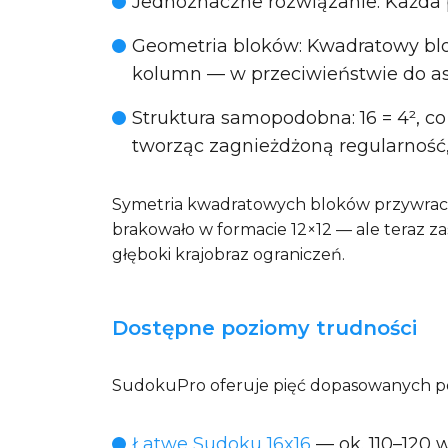
Jednoznaczne rozwiązanie
: Każda
Geometria bloków
: Kwadratowy blo
kolumn — w przeciwieństwie do as
Struktura samopodobna
: 16 = 4²,
tworząc zagnieżdżoną regularność,
Symetria kwadratowych bloków przywrac
brakowało w formacie 12×12 — ale teraz 
głęboki krajobraz ograniczeń.
Dostępne poziomy trudności
SudokuPro oferuje pięć dopasowanych po
Łatwe Sudoku 16x16
— ok. 110–120