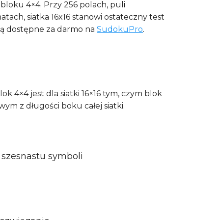
bloku 4×4. Przy 256 polach, puli
tach, siatka 16x16 stanowi ostateczny test
 są dostępne za darmo na
SudokuPro
.
ok 4×4 jest dla siatki 16×16 tym, czym blok
ym z długości boku całej siatki.
 szesnastu symboli