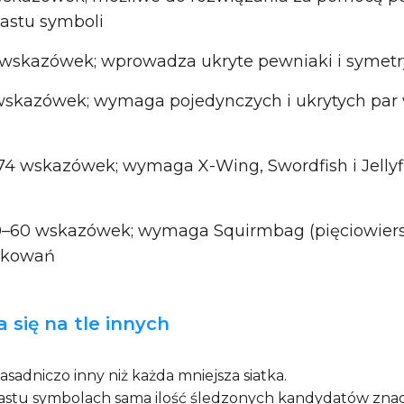
astu symboli
wskazówek; wprowadza ukryte pewniaki i symetryc
wskazówek; wymaga pojedynczych i ukrytych par 
74 wskazówek; wymaga X-Wing, Swordfish i Jellyfi
0–60 wskazówek; wymaga Squirmbag (pięciowiersz
skowań
 się na tle innych
zasadniczo inny niż każda mniejsza siatka.
zesnastu symbolach sama ilość śledzonych kandydatów zn