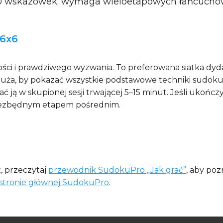
0 wskazówek; wymaga wieloetapowych łańcuchów s
 6x6
ości i prawdziwego wyzwania. To preferowana siatka dyd
duża, by pokazać wszystkie podstawowe techniki sudoku 
 ją w skupionej sesji trwającej 5–15 minut. Jeśli ukończ
 niezbędnym etapem pośrednim.
, przeczytaj
przewodnik SudokuPro „Jak grać”
, aby poz
stronie głównej SudokuPro
.