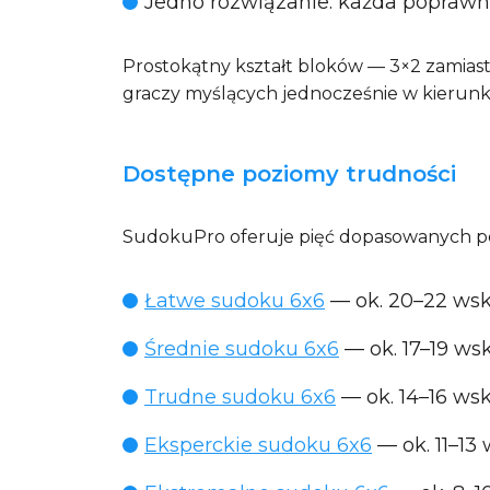
Jedno rozwiązanie
: każda poprawn
Prostokątny kształt bloków — 3×2 zamias
graczy myślących jednocześnie w kierunk
Dostępne poziomy trudności
SudokuPro oferuje pięć dopasowanych po
Łatwe sudoku 6x6
— ok. 20–22 wsk
Średnie sudoku 6x6
— ok. 17–19 ws
Trudne sudoku 6x6
— ok. 14–16 w
Eksperckie sudoku 6x6
— ok. 11–1