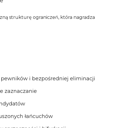
ie
ną strukturę ograniczeń, która nagradza
pewników i bezpośredniej eliminacji
we zaznaczanie
andydatów
muszonych łańcuchów