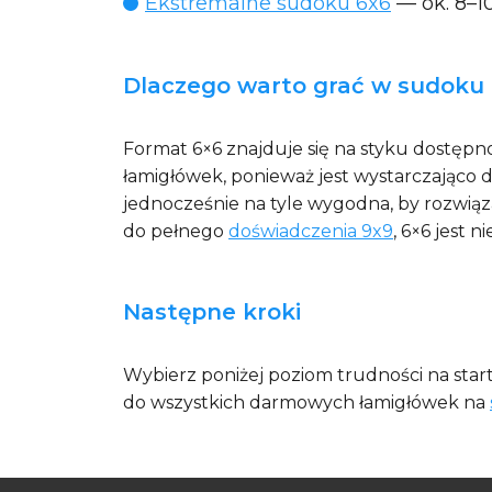
Ekstremalne sudoku 6x6
— ok. 8–1
Dlaczego warto grać w sudoku
Format 6×6 znajduje się na styku dostępn
łamigłówek, ponieważ jest wystarczająco 
jednocześnie na tyle wygodna, by rozwiązać
do pełnego
doświadczenia 9x9
, 6×6 jest
Następne kroki
Wybierz poniżej poziom trudności na start
do wszystkich darmowych łamigłówek na