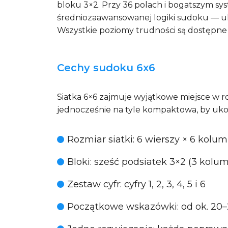
bloku 3×2. Przy 36 polach i bogatszym sy
średniozaawansowanej logiki sudoku — uk
Wszystkie poziomy trudności są dostępn
Cechy sudoku 6x6
Siatka 6×6 zajmuje wyjątkowe miejsce w r
jednocześnie na tyle kompaktowa, by ukońc
Rozmiar siatki
: 6 wierszy × 6 kolum
Bloki
: sześć podsiatek 3×2 (3 kolu
Zestaw cyfr
: cyfry 1, 2, 3, 4, 5 i 6
Początkowe wskazówki
: od ok. 20