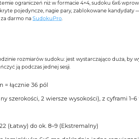
stemie ograniczeń niż w formacie 4×4, sudoku 6x6 wpro
ryte pojedyncze, nagie pary, zablokowane kandydaty — 
e za darmo na
SudokuPro
.
odzinie rozmiarów sudoku: jest wystarczająco duża, by 
zyć ją podczas jednej sesji.
n = łącznie 36 pól
mny szerokości, 2 wiersze wysokości), z cyframi 1
–22 (Łatwy) do ok. 8–9 (Ekstremalny)