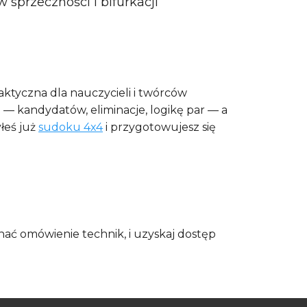
przeczności i bifurkacji
aktyczna dla nauczycieli i twórców
— kandydatów, eliminacje, logikę par — a
yłeś już
sudoku 4x4
i przygotowujesz się
nać omówienie technik, i uzyskaj dostęp