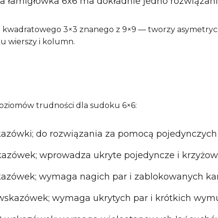
a łamigłówka 6x6 ma dokładnie jedno rozwiązan
t kwadratowego 3×3 znanego z 9×9 — tworzy asymetrycz
u wierszy i kolumn.
ziomów trudności dla sudoku 6×6:
azówki; do rozwiązania za pomocą pojedynczych 
kazówek; wprowadza ukryte pojedyncze i krzyżo
skazówek; wymaga nagich par i zablokowanych k
3 wskazówek; wymaga ukrytych par i krótkich wy