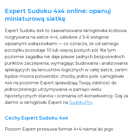
Expert Sudoku 4x4 online: opanuj
miniaturową siatkę
Expert Sudoku 4x4 to zaawansowana łamigłówka liczbowa
rozgrywana na siatce 4×4, zaledwie z 5–6 wstępnie
wpisanymi wskazówkami — co oznacza, że od samego
początku pozostaje 10 lub więcej pustych pól. Na tym
poziomie zagadka nie daje prawie żadnych bezpośrednich
punktów zaczepienia, wymagając budowania i analizowania
splatających się łańcuchów logicznych w całej siatce, zanim
będzie można potwierdzić choćby jedno pole. Łamigłówki
4x4 na poziomie Expert sprawdzają Twoją zdolność do
jednoczesnego utrzymywania w pamięci wielu
hipotetycznych stanów i oceniania ich konsekwencji. Graj za
darmo w łamigłówki Expert na
SudokuPro
.
Cechy Expert Sudoku 4x4
Poziom Expert przesuwa format 4×4 niemal do jego