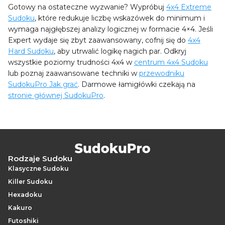
Gotowy na ostateczne wyzwanie? Wypróbuj
4x4 Extreme
Sudoku
, które redukuje liczbę wskazówek do minimum i
wymaga najgłębszej analizy logicznej w formacie 4×4. Jeśli
Expert wydaje się zbyt zaawansowany, cofnij się do
4x4
Hard Sudoku
, aby utrwalić logikę nagich par. Odkryj
wszystkie poziomy trudności 4x4 w
centrum 4x4 Sudoku
lub poznaj zaawansowane techniki w
przewodniku
SudokuPro Jak grać
. Darmowe łamigłówki czekają na
stronie głównej SudokuPro
.
Rodzaje Sudoku
Klasyczne Sudoku
Killer Sudoku
Hexadoku
Kakuro
Futoshiki