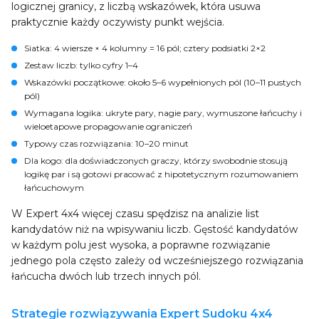
logicznej granicy, z liczbą wskazówek, która usuwa
praktycznie każdy oczywisty punkt wejścia.
Siatka
: 4 wiersze × 4 kolumny = 16 pól; cztery podsiatki 2×2
Zestaw liczb
: tylko cyfry 1–4
Wskazówki początkowe
: około 5–6 wypełnionych pól (10–11 pustych
pól)
Wymagana logika
: ukryte pary, nagie pary, wymuszone łańcuchy i
wieloetapowe propagowanie ograniczeń
Typowy czas rozwiązania
: 10–20 minut
Dla kogo
: dla doświadczonych graczy, którzy swobodnie stosują
logikę par i są gotowi pracować z hipotetycznym rozumowaniem
łańcuchowym
W Expert 4x4 więcej czasu spędzisz na analizie list
kandydatów niż na wpisywaniu liczb. Gęstość kandydatów
w każdym polu jest wysoka, a poprawne rozwiązanie
jednego pola często zależy od wcześniejszego rozwiązania
łańcucha dwóch lub trzech innych pól.
Strategie rozwiązywania Expert Sudoku 4x4